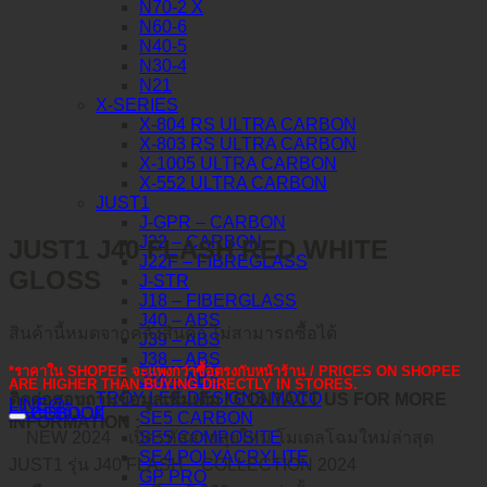
N70-2 X
N60-6
N40-5
N30-4
N21
X-SERIES
X-804 RS ULTRA CARBON
X-803 RS ULTRA CARBON
X-1005 ULTRA CARBON
X-552 ULTRA CARBON
JUST1
J-GPR – CARBON
J22 – CARBON
JUST1 J40 FLASH RED WHITE
J22F – FIBREGLASS
GLOSS
J-STR
J18 – FIBERGLASS
J40 – ABS
สินค้านี้หมดจากคลังสินค้า ไม่สามารถซื้อได้
J39 – ABS
J38 – ABS
*ราคาใน SHOPEE จะแพงกว่าซื้อตรงกับหน้าร้าน / PRICES ON SHOPEE
J34 – ABS
ARE HIGHER THAN BUYING DIRECTLY IN STORES.
TROY LEE DESIGNS MOTO
ติดต่อสอบถามข้อมูลเพิ่มเติม / CONTACT US FOR MORE
LINE@
คำอธิบาย
FACEBOOK
SE5 CARBON
INFORMATION :
SE5 COMPOSITE
NEW 2024
เปิดรหัสสายลุยใหม่ โมเดลโฉมใหม่ล่าสุด
SE4 POLYACRYLITE
JUST1 รุ่น J40 FLASH
COLLECTION 2024
GP PRO