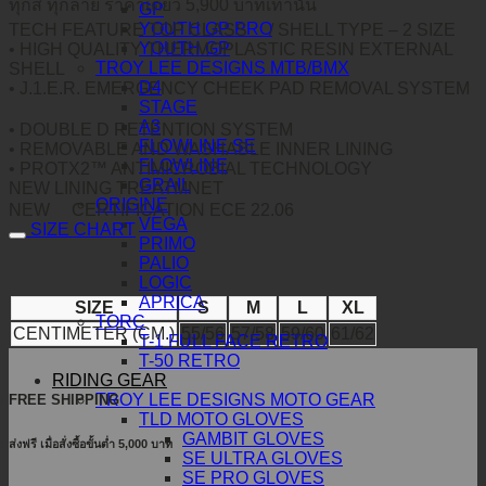
ทุกสี ทุกลาย ราคาเดียว 5,900 บาทเท่านั้น
GP
YOUTH GP PRO
TECH FEATURE TOP CLASS
/ SHELL TYPE – 2 SIZE
YOUTH GP
• HIGH QUALITY THERMOPLASTIC RESIN EXTERNAL
TROY LEE DESIGNS MTB/BMX
SHELL
D4
• J.1.E.R. EMERGENCY CHEEK PAD REMOVAL SYSTEM
STAGE
A3
• DOUBLE D RETENTION SYSTEM
FLOWLINE SE
• REMOVABLE AND WASHABLE INNER LINING
FLOWLINE
• PROTX2™ ANTIMICROBIAL TECHNOLOGY
GRAIL
NEW LINING TREATMNET
ORIGINE
NEW
CERTIFICATION ECE 22.06
VEGA
SIZE CHART
PRIMO
PALIO
LOGIC
APRICA
SIZE
S
M
L
XL
TORC
CENTIMETER (CM.)
55/56
57/58
59/60
61/62
T-1 FULL FACE RETRO
T-50 RETRO
RIDING GEAR
TROY LEE DESIGNS MOTO GEAR
FREE SHIPPING
TLD MOTO GLOVES
GAMBIT GLOVES
ส่งฟรี เมื่อสั่งซื้อขั้นต่ำ 5,000 บาท
SE ULTRA GLOVES
SE PRO GLOVES