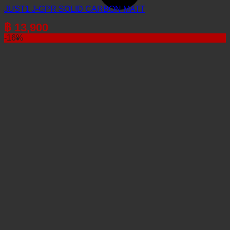
JUST1 J-GPR SOLID CARBON MATT
฿
13,900
-16%