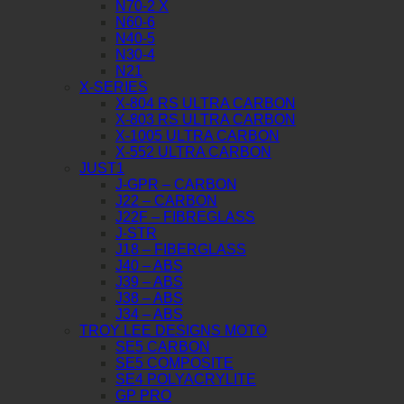
N70-2 X
N60-6
N40-5
N30-4
N21
X-SERIES
X-804 RS ULTRA CARBON
X-803 RS ULTRA CARBON
X-1005 ULTRA CARBON
X-552 ULTRA CARBON
JUST1
J-GPR – CARBON
J22 – CARBON
J22F – FIBREGLASS
J-STR
J18 – FIBERGLASS
J40 – ABS
J39 – ABS
J38 – ABS
J34 – ABS
TROY LEE DESIGNS MOTO
SE5 CARBON
SE5 COMPOSITE
SE4 POLYACRYLITE
GP PRO