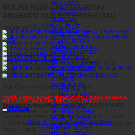
AIR GLOVES
NOLAN N120-1 NERO GRIGIO
GP PRO GLOVE
ARGENTO GLOSSY FINISH (341)
GP GLOVES
YOUTH AIR
TLD MOTO JERSEY
NOLAN N120-1 GRAPHICS
GP JERSEY
GP AIR JERSEY
GP PRO JERSEY
GP PRO AIR JERSEY
SCOUT GP JERSEY
SE PRO JERSEY
SE PRO AIR JERSEY
SE ULTRA JERSEY
TLD MOTO PANTS
GP PANTS
GP AIR PANTS
สินค้านี้หมดจากคลังสินค้า ไม่สามารถซื้อได้
GP PRO PANTS
GP PRO AIR PANTS
*ราคาใน SHOPEE จะแพงกว่าซื้อตรงกับหน้าร้าน / PRICES ON SHOPEE
SCOUT GP PANTS
ARE HIGHER THAN BUYING DIRECTLY IN STORES.
ติดต่อสอบถามข้อมูลเพิ่มเติม / CONTACT US FOR MORE
SE PRO PANTS
LINE@
คำอธิบาย
FACEBOOK
SE PRO AIR PANTS
INFORMATION :
ขีดจำกัดของการเดินทาง สัมผัสความสบายในหมวกกันน็อค
SE ULTRA PANTS
TROY LEE DESIGNS MTB/BMX GEAR
FLIP-UP จาก NOLAN ที่การันตีการผลิตและนำเข้าจากประเทศ
TLD MTB/BMX GLOVES
ITALY
100%
TLD MTB/BMX JERSEY