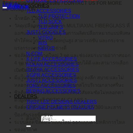
O-FRAME 2.0 PRO XS MX
ติดต่อสอบถามข้อมูลเพิ่มเติม / CONTACT US FOR MORE
LINE@
ACCESSORIES
คำอธิบาย
FACEBOOK
INFORMATION :
TLD ACCESSORIES
TLD PROTECTION
น้ำหนัก 1,500 G. +-50 G.
TLD SOCK
วัสดุเปลือกหมวกผลิตจาก MULTIAXIAL FIBERGLASS ที่
TLD GRIPS
JUST1 GOGGLES
ออกแบบการถักทอวัสดุ ในการผลิตเปลือกหมวกแบบพิเศษ
VITRO
ทำให้หมวกมีความยืดหยุ่นสูง สามารถซับ และกระจาย
IRIS
แรงกระแทกได้เป็นอย่างดี
NERVE
N-COM
ช่องลมเข้าขนาดใหญ่ 3 จุด และช่องลมระบายอากาศออก
X-LITE ACCESSORIES
4 จุด ทำให้ระบายอากาศไหลเวียบได้ดี และสามารถเลือก
NOLAN ACCESSORIES
SHARK ACCESSORIES
เปิดปิดได้ทั้งหมด
J-GPR ACCESSORIES
มีแว่นกันแดดภายในตัวขนาดใหญ่ ลงลึก สบาย และไม่
JUST1 ACCESSORIES
หลอกตา เปิด-ปิด เพียงแค่เลื่อนกลไกบริเวณกลางศรีษะ
TORC ACCESSORIES
BERING ACCESSORIES
ชิลด์หน้าหนา แข็งแรง และทัศนวิสัยคมชัดไม่หลอกตา
DEALERS
ด้วยเทคโนโลยี OPTICAL CLASS 1
TROY LEE DESIGNS DEALERS
ORIGINE HELMETS DEALERS
ชิลด์หน้าด้านหน้าเคลือบสารป้องกัน UV380 และสาร
ป้องกันรอยขีดข่วน
ค้นหา:
ระบบล็อคชิลด์หน้าแบบใหม่ ออกแบบตามหลักการไหล
ของอากาศ