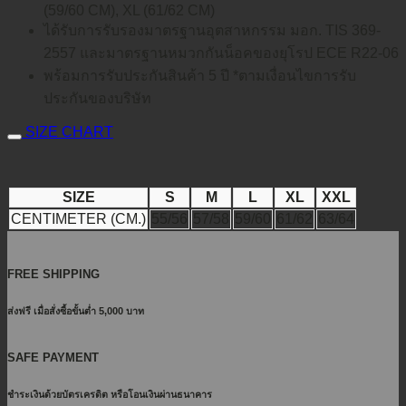
(59/60 CM), XL (61/62 CM)
ได้รับการรับรองมาตรฐานอุตสาหกรรม มอก. TIS 369-
2557 และมาตรฐานหมวกกันน็อคของยุโรป ECE R22-06
พร้อมการรับประกันสินค้า 5 ปี *ตามเงื่อนไขการรับ
ประกันของบริษัท
SIZE CHART
SIZE
S
M
L
XL
XXL
CENTIMETER (CM.)
55/56
57/58
59/60
61/62
63/64
FREE SHIPPING
ส่งฟรี เมื่อสั่งซื้อขั้นต่ำ 5,000 บาท
SAFE PAYMENT
ชำระเงินด้วยบัตรเครดิต หรือโอนเงินผ่านธนาคาร