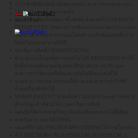
กลไกตัวยึดชิลด์หน้าล็อคแน่นหนา สามารถถอดประกอบ
ได้อย่างง่ายดาย และรวดเร็ว
฿
0
โครงสร้างภายในพัฒนาขึ้นพิเศษ ด้วยเทคโนโลยี MULTI-
ตะกร้าสินค้า
DENSITY EPS โฟมสามารถซับและกระจายแรงกระแทก
ได้อย่างดี พร้อมทำร่องของโฟมทำรองรับช่องลมเพื่อการ
ไหลเวียนของอากาศได้ดี
รองรับการติดตั้ง SHARKTOOTH®
ผ้านวมแบบใหม่ผลิตจากเทคโนโลยี SANITIZED® ทำให้
ผ้าที่นำมาผลิตนวมมีคุณสมบัตินุ่ม สบาย กระซับ และ
สามารถกำจัดแบคทีเรียและกลิ่นไม่พึงประสงค์ได้
นวมสามารถถอด ประกอบได้ง่าย และสามารนำไปซัก
ด้วยเครื่องซักผ้าได้
SHARK EASY FIT ช่วยเพิ่มความสะดวก และความสบาย
สำหรับลูกค้าที่สวมใส่แว่นตาในการขับขี่
แผ่นปิดใต้คางขนาดใหญ่ ป้องกันเสียงลมหวนได้ดีเยี่ยม
สายรัดคาง แบบ DD RING
แถมฟรี!!! แผ่น PINLOCK MAX VISION® ให้ภายในกล่อง
มี 4 SIZE ให้เลือก คือ S (55/56 CM), M (57/58 CM), L