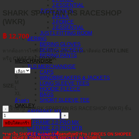
J-ESSENTIAL
JUST1 PANTS
SHARK SPARTAN RS RACESHOP
J-FLEX
(WKR)
J-FORCE
J-ESSENTIAL
JUST1 FITTING ROOM
฿
12,700
BERING
BERING GLOVES
BERING JACKETS
หากต้องการไซส์ที่ไม่มีในรายการ กรุณาติดต่อ
CHAT LINE
BERING PANTS
หรือ
CHAT FACEBOOK
MERCHANDISE
TLD MERCHANDISE
CAPS
S
WINDBREAKERS & JACKETS
M
LONG SLEEVE TEES
SIZE
L
HOODIE FLEECE
XL
BAGS
SHORT SLEEVE TEE
ล้างค่า
OAKLEY
จำนวน SHARK SPARTAN RS RACESHOP (WKR) ชิ้น
AIRBRAKE MX
AIRBRAKE MTB
O-FRAME 2.0 PRO MX
หยิบใส่ตะกร้า
O-FRAME 2.0 PRO MTB
O-FRAME MX
*ราคาใน SHOPEE จะแพงกว่าซื้อตรงกับหน้าร้าน / PRICES ON SHOPEE
ARE HIGHER THAN BUYING DIRECTLY IN STORES.