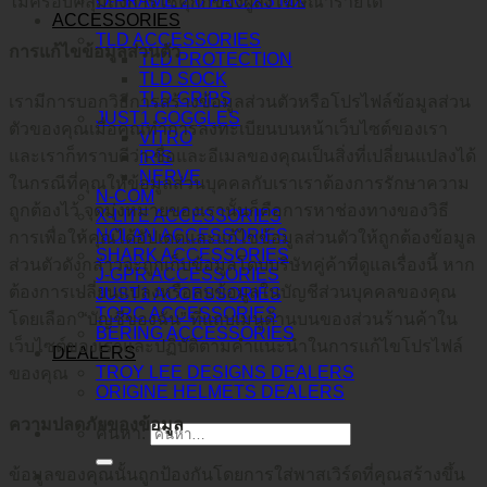
O-FRAME 2.0 PRO XS MX
ไม่ครอบคลุมถึงการใช้คุกกี้ของผู้ลงโฆษณารายใด
ACCESSORIES
TLD ACCESSORIES
การแก้ไขข้อมูลส่วนตัว
TLD PROTECTION
TLD SOCK
TLD GRIPS
เรามีการบอกวิธีการสร้างข้อมูลส่วนตัวหรือโปรไฟล์ข้อมูลส่วน
JUST1 GOGGLES
ตัวของคุณเมื่อคุณทำการลงทะเบียนบนหน้าเว็บไซต์ของเรา
VITRO
และเราก็ทราบดีว่า ชื่อและอีเมลของคุณเป็นสิ่งที่เปลี่ยนแปลงได้
IRIS
NERVE
ในกรณีที่คุณให้ข้อมูลส่วนบุคคลกับเราเราต้องการรักษาความ
N-COM
ถูกต้องไว้ จุดมุ่งหมายของเรานั้นก็คือการหาช่องทางของวิธี
X-LITE ACCESSORIES
NOLAN ACCESSORIES
การเพื่อให้คุณได้อัปเดตและแก้ไขข้อมูลส่วนตัวให้ถูกต้องข้อมูล
SHARK ACCESSORIES
ส่วนตัวดังกล่าวจะถูกเก็บข้อมูลโดบบริษัทคู่ค้าที่ดูแลเรื่องนี้ หาก
J-GPR ACCESSORIES
ต้องการเปลี่ยนแปลงหรือลบข้อมูลในบัญชีส่วนบุคคลของคุณ
JUST1 ACCESSORIES
TORC ACCESSORIES
โดยเลือก “บัญชีของฉัน” ที่แถบเมนูด้านบนของส่วนร้านค้าใน
BERING ACCESSORIES
เว็บไซต์ของเราและปฏิบัติตามคำแนะนำในการแก้ไขโปรไฟล์
DEALERS
TROY LEE DESIGNS DEALERS
ของคุณ
ORIGINE HELMETS DEALERS
ความปลดภัยของข้อมูล
ค้นหา:
ข้อมูลของคุณนั้นถูกป้องกันโดยการใส่พาสเวิร์ดที่คุณสร้างขึ้น