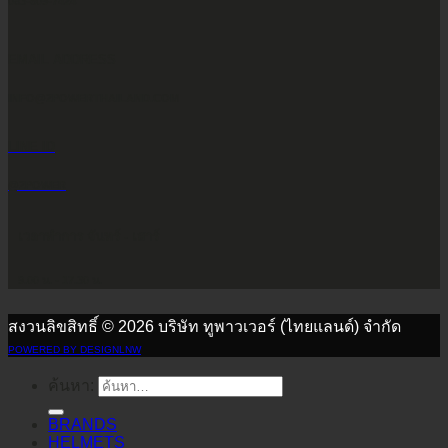
083-609-7424
EMAIL ADDRESS
INFO@2POWERTHAILAND.COM
LINE ID
@2POWER
เวลาทำการ จันทร์ - เสาร์
9.00 น. - 17.30 น.
สงวนลิขสิทธิ์ © 2026 บริษัท ทูพาวเวอร์ (ไทยแลนด์) จำกัด
POWERED BY DESIGNLNW
ค้นหา:
BRANDS
HELMETS