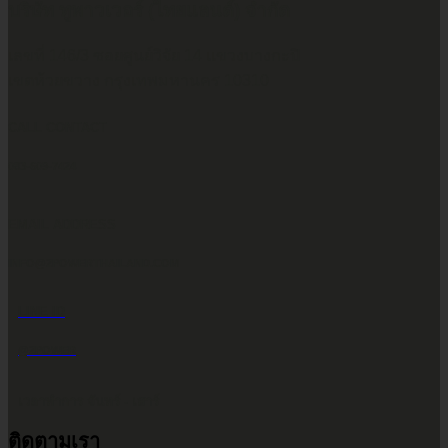
บริษัท ทูพาวเวอร์ (ไทยแลนด์) จำกัด
เลขที่ 146/3 ซอยศูนย์วิจัย 14 แขวงบางกะปิ
เขตห้วยขวาง กรุงเทพมหานคร 10310
CALL CONTACT
083-609-7424
EMAIL ADDRESS
INFO@2POWERTHAILAND.COM
LINE ID
@2POWER
เวลาทำการ จันทร์ - เสาร์
ติดตามเรา
9.00 น. - 17.30 น.