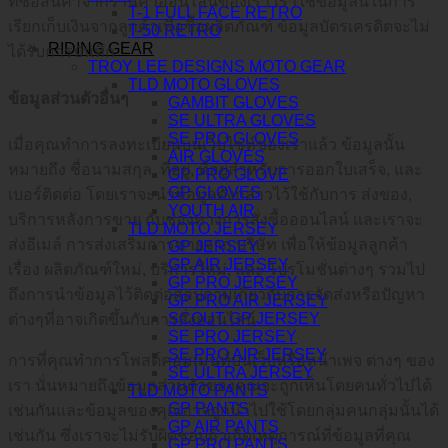
ที่ซื้อสินค้าจากร้านค้าออนไลน์ของเรา เราใช้ข้อมูลนี้ในการ
T-1 FULL FACE RETRO
เรียกเก็บเงินจากลูกค้าเพื่อซื้อผลิตภัณฑ์ ข้อมูลบัตรเครดิตจะไม่
T-50 RETRO
RIDING GEAR
ได้รับการบันทึก
TROY LEE DESIGNS MOTO GEAR
TLD MOTO GLOVES
ข้อมูลส่วนตัวอื่นๆ
GAMBIT GLOVES
SE ULTRA GLOVES
SE PRO GLOVES
เมื่อคุณทำการลงทะเบียนบนเว็บไซท์ของเราแล้ว ข้อมูลนั้น
AIR GLOVES
หมายถึง ชื่อนามสกุล, ที่อยู่, ที่อยู่สำหรับการออกใบเสร็จ, และ
GP PRO GLOVE
GP GLOVES
เบอร์ติดต่อ โดยเราจะนำข้อมูลดังกล่าวไว้ใช้กับการ ส่งของ,
YOUTH AIR
บริการหลังการขาย กับช่องทางการสั่งซื้อออนไลน์ และเราจะ
TLD MOTO JERSEY
ส่งอีเมล์ การส่งเสริมการขายจาก บริษัท เพื่อให้ข้อมูลลูกค้า
GP JERSEY
GP AIR JERSEY
เรื่อง ผลิตภัณฑ์ใหม่, บริการใหม่, และ โปรโมชั่นต่างๆ รวมไป
GP PRO JERSEY
ถึงการนำข้อมูลไว้ติดต่อสอบถามเกียวกับการจัดส่งหรือปัญหา
GP PRO AIR JERSEY
SCOUT GP JERSEY
ต่างๆที่อาจเกิดขึ้นกับการสั่งออนไลน์
SE PRO JERSEY
SE PRO AIR JERSEY
การที่คุณทำการโพสต์คอมเมนท์บนเว็บหรือหน้าเพจ ต่างๆ ของ
SE ULTRA JERSEY
เรา นั่นหมายถึงข้อมูลส่วนตัวของคุณจะถูกเห็นโดยคนทั่วไปได้
TLD MOTO PANTS
GP PANTS
เช่นกันและข้อมูลของคุณอาจถูกนำไปใช้โดยกลุ่มคนกลุ่มนั้นได้
GP AIR PANTS
เช่นกัน ซึ่งเราจะไม่รับผิดชอบถ้าเกิดเหตุการณ์ที่ข้อมูลที่คุณ
GP PRO PANTS