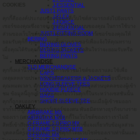
COOKIES
J-ESSENTIAL
JUST1 PANTS
J-FLEX
คุกกี้คือองค์ประกอบของข้อมูลที่เว็บไซต์สามารถส่งไปยังเบรา
J-FORCE
เซอร์ของคุณซึ่งอาจจะถูกเก็บไว้ในระบบของคุณ ในการใช้บาง
J-ESSENTIAL
JUST1 FITTING ROOM
ส่วนของเว็บไซต์ของเรา คุณต้องตั้งค่าเบราว์เซอร์ของคุณให้
BERING
ยอมรับคุกกี้ คุณสามารถตั้งค่าเบราเซอร์เพื่อแจ้งให้คุณทราบ
BERING GLOVES
เมื่อคุณได้รับคุกกี้ทำให้คุณมีโอกาสตัดสินใจว่าจะยอมรับหรือ
BERING JACKETS
BERING PANTS
ไม่
MERCHANDISE
TLD MERCHANDISE
คุกกี้เหล่านี้ใช้ในระหว่างการเข้าชมไซต์ของเราและใช้เพื่อ
CAPS
เหตุผลหลายประการเช่นติดตามรายการในรถเข็นช็อปปิ้งของ
WINDBREAKERS & JACKETS
LONG SLEEVE TEES
คุณหมดเวลา. คุกกี้จะไม่เชื่อมโยงกับข้อมูลส่วนบุคคลของผู้เข้า
HOODIE FLEECE
ชม ข้อมูลนี้ถูกเข้ารหัสและเก็บไว้ในคุกกี้ในระหว่างเซสชันนั้น
BAGS
SHORT SLEEVE TEE
คุกกี้ถูกลบออกจากคอมพิวเตอร์ของผู้เข้าชมเมื่อผู้เข้าชมออก
OAKLEY
จากระบบหรือปิดเบราว์เซอร์ของตน พันธมิตรทางธุรกิจบางราย
AIRBRAKE MX
ของเรา (เช่นผู้ให้บริการ) ใช้คุกกี้ในเว็บไซต์ของเรา เราไม่มี
AIRBRAKE MTB
O-FRAME 2.0 PRO MX
สิทธิ์เข้าถึงหรือควบคุมคุกกี้เหล่านี้ คำชี้แจงเกี่ยวกับข้อมูลส่วน
O-FRAME 2.0 PRO MTB
บุคคลนี้ครอบคลุมถึงการใช้คุกกี้โดยเวบไซท์ของเราเท่านั้นและ
O-FRAME MX