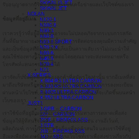
SKWAL I3 JET
รับอนุญาตจากบริษัท ที่ดูแลระบบเครือข่ายและเว็บไซต์ของเรา
SKWAL JET
NOLAN
ข้อมูลที่อยู่อีเมล
N120-1
N100-6
N90-3
เราควรรู้ว่าที่อยู่อีเมลนั้นอาจจะไม่ปลอดภัยจากระบบการสกัด
N80-8
กั้นที่มีมากมาย เพราะฉะนั้น ถ้าการติดต่อของคุณมีความสำคัญ
N60-6 SPORT
N70-2 X
และเป็นข้อมูลที่ต้องการให้เก็บเป็นความลับ เราไม่แนะนำให้
N60-6
คุณใช้ช่องทางนี้ในการติดต่อโดยคุณอาจจะส่งจดหมายหรือ
N40-5
N30-4
โทรศัพท์แทนการอีเมลก็ได้
N21
X-SERIES
เราจัดเก็บข้อมูลอีเมลของลูกค้าที่สมัครใจเท่านั้น จากอีเมลที่ส่ง
X-804 RS ULTRA CARBON
มาถึงบริษัทหรือพนักงานของเรา โดยจะมาจากการลงทะเบียน
X-803 RS ULTRA CARBON
X-1005 ULTRA CARBON
ผ่านหน้าเว็บไซท์, กิจกรรมต่างๆที่เราจัดขึ้น, ที่จะเกิดขึ้นบนหน้า
X-552 ULTRA CARBON
เว็บของเรา
JUST1
J-GPR – CARBON
เราใช้ข้อที่อยู่อีเมลเพื่อการทำกิจกรรมทางการตลาดเพื่อส่ง
J22 – CARBON
J22F – FIBREGLASS
ข้อมูลให้ผู้ที่สนใจในสินค้าต่างๆของเราเช่น งานอีเว้นท์,
J-STR
ผลิตภัณฑ์, การบริการ, หรืออื่นๆที่ลูกค้าสนใจ และเราใช้ที่อยู่
J18 – FIBERGLASS
อีเมลเพื่ออัพเดทข้อมูลล่าสุดบนเว็บไซท์เราเพื่อส่งข่าวเกี่ยวกับ
J40 – ABS