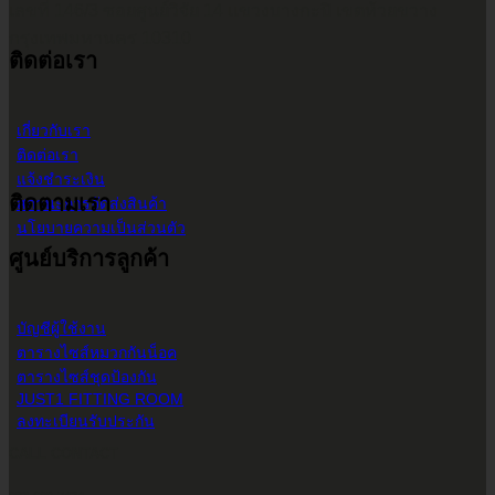
เลขที่ 146/3 ซอยศูนย์วิจัย 14 แขวงบางกะปิ เขตห้วยขวาง
กรุงเทพมหานคร 10310
ติดต่อเรา
เกี่ยวกับเรา
ติดต่อเรา
แจ้งชำระเงิน
ติดตามเรา
สถานะการจัดส่งสินค้า
นโยบายความเป็นส่วนตัว
ศูนย์บริการลูกค้า
บัญชีผู้ใช้งาน
ตารางไซส์หมวกกันน็อค
ตารางไซส์ชุดป้องกัน
JUST1 FITTING ROOM
ลงทะเบียนรับประกัน
CALL CONTACT