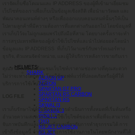
เราจัดเก็บชื่อโดเมนและ IP ADDRESS ของผู้ที่เข้ามาเยี่ยมชม
เว็ปไซท์ของเราเพื่อเก็บเป็นข้อมูลเชิงสถิติ เพื่อนำมาวัดผล และ
พัฒนาคอนเทนท์ต่างๆ หรือเพื่อออกแบบคอนเทนท์นั้นๆให้เป็น
ไปตามลูกค้าที่มีความต้องการที่แตกต่างกันออกไป โดยข้อมูลที่
เราเก็บไว้จะไม่ถูกเผยแพร่ไปถึงมือที่สาม โดยบางครั้งเราจะทำ
การสรุปแทรฟฟิคของผู้เข้าใช้เว็ปไซท์และนำไปต่อยอดโดยนำ
ข้อมูลและ IP ADDRESS ที่เก็บไว้มาแชร์กับพาร์ทเนอร์ทาง
ธุรกิจ, ตัวแทนจัดจำหน่าย, และผู้ให้บริการหลังการขายกับเรา
HELMETS
คุณสามารถเข้าเยี่ยมชมเว็บไซท์เราตามช่องทางที่คุณสะดวก
SHARK
ไม่ว่าจะทางใดก็ตาม โดยใช้ซอฟท์แวร์ที่ปลอดภัยหรือผู้ที่ให้
AERON GP
AERON
บริการการใช้เว็บไซท์
SPARTAN GT PRO
SPARTAN RS CARBON
LOG FILE
SPARTAN RS
SKWAL I3
เราเก็บรักษาไฟล์บันทึกของการดำเนินการทั้งหมดที่เริ่มต้นหรือ
D-SKWAL 3
RIDILL 2
อำนวยความสะดวกในการใช้เว็บไซต์ของเราเพื่อที่จะสามารถ
OXO
จับภาพบันทึกและจัดเก็บข้อมูลเกี่ยวกับการทำธุรกรรมได้ การ
RS JET CARBON
เข้าถึงข้อมูลนี้ จำกัด เฉพาะการใช้งานภายในโดยพนักงานที่ได้
RS JET