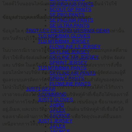
โพสต์ไว้บนออนไลน์แพลตฟอร์มของเราถูกผ้ออื่นนำไปใช้
GP PRO AIR PANTS
SCOUT GP PANTS
SE PRO PANTS
ข้อมูลส่วนบุคคลที่เผยแพร่ต่อบุคคลภายนอก
SE PRO AIR PANTS
SE ULTRA PANTS
TROY LEE DESIGNS MTB/BMX GEAR
ข้อมูลใด ๆ ที่คุณให้กับเราจะใช้เพื่อจุดประสงค์ของเราเท่านั้น
TLD MTB/BMX GLOVES
ยกเว้นที่ระบุไว้ในนโยบายนี้
TLD MTB/BMX JERSEY
FLOWLINE LS JERSEY
ในบางกรณีเราอาจให้ชื่อและที่อยู่จัดส่งของคุณแก่บุคคลที่สาม
SKYLINE JERSEY
SKYLINE AIR JERSEY
ที่เราใช้เพื่อจัดส่งผลิตภัณฑ์เฉพาะให้กับคุณ (เช่น บริษัท จัดส่ง
SPRINT JERSEY
และ บริษัท ในเครืออื่น ๆ ) ระบบของการจัดส่งจากการสั่งซื้อ
TLD MTB/BMX PANTS
ออนไลน์ทางบริษัท ต้องให้ข้อมูลลูกค้ากับบริษัทผู้จัดส่งและผู้ที่
SKYLINE AIR PANTS
SPRINT PANTS
ดูแลระบบเครดิตการ์ดซึ่งในกรณีนี้ข้อมูลอันสำคัญของคุณจะ
FLOWLINE PANTS
ไม่นำไปใช้นอกเหนือจากการทำรายการที่คุณได้ทำไว้กับเรา
JUST1 GEAR
J-COMMAND
เราอาจจะต้องให้ข้อมูลลูกค้ากับบริษัทคู่ค้าที่เชื่อถือได้ของเราที่
JUST1 GLOVES
ช่วยทำการโฆษณาและทำการตลาด เช่นข้อมูล ชื่อนามสกุล, ที่
J-HRD
อยู่,อีเมล, และประวัติการสั่งซื้อ เป็นต้น บริษัทคู่ค้าที่เชื่อถือได้
J-FLEX
J-FORCE
ของเราต้องห้ามการใช้ข้อมูลลูกค้าเพื่อวัตถุประสงค์อื่นนอก
JUST1 JERSEY
เหนือจากการให้บริการของเรา
J-FLEX
J-FORCE