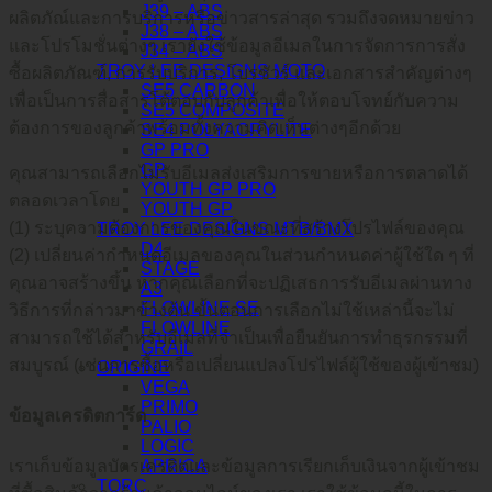
J39 – ABS
ผลิตภัณ์และการบริการหรือข่าวสารล่าสุด รวมถึงจดหมายข่าว
J38 – ABS
และโปรโมชั่นต่างๆ เรายังใช้ข้อมูลอีเมลในการจัดการการสั่ง
J34 – ABS
TROY LEE DESIGNS MOTO
ซื้อผลิตภัณฑ์, การรับบริการ, โบรชัวร์ และเอกสารสำคัญต่างๆ
SE5 CARBON
เพื่อเป็นการสื่อสารโต้ตอบกับลูกค้าเพื่อให้ตอบโจทย์กับความ
SE5 COMPOSITE
ต้องการของลูกค้าพร้อมทั้งความคิดเห็นต่างๆอีกด้วย
SE4 POLYACRYLITE
GP PRO
GP
คุณสามารถเลือกไม่รับอีเมลส่งเสริมการขายหรือการตลาดได้
YOUTH GP PRO
ตลอดเวลาโดย
YOUTH GP
(1) ระบุความต้องการของคุณในขณะที่สร้างโปรไฟล์ของคุณ
TROY LEE DESIGNS MTB/BMX
D4
(2) เปลี่ยนค่ากำหนดอีเมลของคุณในส่วนกำหนดค่าผู้ใช้ใด ๆ ที่
STAGE
คุณอาจสร้างขึ้น หากคุณเลือกที่จะปฏิเสธการรับอีเมลผ่านทาง
A3
FLOWLINE SE
วิธีการที่กล่าวมาข้างต้น ขั้นตอนการเลือกไม่ใช้เหล่านี้จะไม่
FLOWLINE
สามารถใช้ได้สำหรับอีเมลที่จำเป็นเพื่อยืนยันการทำธุรกรรมที่
GRAIL
สมบูรณ์ (เช่นการซื้อหรือเปลี่ยนแปลงโปรไฟล์ผู้ใช้ของผู้เข้าชม)
ORIGINE
VEGA
PRIMO
ข้อมูลเครดิตการ์ด
PALIO
LOGIC
APRICA
เราเก็บข้อมูลบัตรเครดิตและข้อมูลการเรียกเก็บเงินจากผู้เข้าชม
TORC