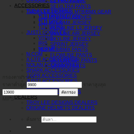
O-FRAME 2.0 PRO XS MX
SE PRO PANTS
ACCESSORIES
SE ULTRA PANTS
TLD ACCESSORIES
TROY LEE DESIGNS MTB/BMX GEAR
TLD PROTECTION
TLD MTB/BMX GLOVES
TLD SOCK
TLD MTB/BMX JERSEY
TLD GRIPS
FLOWLINE LS JERSEY
JUST1 GOGGLES
SKYLINE AIR JERSEY
VITRO
SKYLINE JERSEY
IRIS
SPRINT JERSEY
NERVE
TLD MTB/BMX PANTS
N-COM
FLOWLINE PANTS
X-LITE ACCESSORIES
SKYLINE AIR PANTS
NOLAN ACCESSORIES
SPRINT PANTS
SHARK ACCESSORIES
J-GPR ACCESSORIES
กรองตามราคา
JUST1 ACCESSORIES
ราคาต่ำสุด
ราคาสูงสุด
TORC ACCESSORIES
BERING ACCESSORIES
คัดกรอง
DEALERS
MIPS
TROY LEE DESIGNS DEALERS
ORIGINE HELMETS DEALERS
ค้นหา: