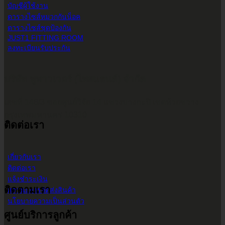
บัญชีผู้ใช้งาน
ตารางไซส์หมวกกันน็อค
ตารางไซส์ชุดป้องกัน
JUST1 FITTING ROOM
ลงทะเบียนรับประกัน
บริษัท ทูพาวเวอร์ (ไทยแลนด์) จำกัด
เลขที่ 146/3 ซอยศูนย์วิจัย 14 แขวงบางกะปิ เขตห้วยขวาง
กรุงเทพมหานคร 10310
ติดต่อเรา
เกี่ยวกับเรา
ติดต่อเรา
แจ้งชำระเงิน
ติดตามเรา
สถานะการจัดส่งสินค้า
นโยบายความเป็นส่วนตัว
ศูนย์บริการลูกค้า