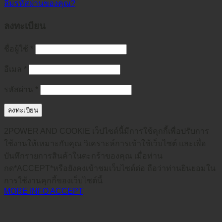
ลืมรหัสผ่านของคุณ?
ลงทะเบียน
ชื่อผู้ใช้
*
อีเมล
*
รหัสผ่าน
*
ลงทะเบียน
2POWER AND COOKIE เว็ปไซต์นี้มีการใช้คุกกี้เพื่อปรับการ
ใช้งานให้เหมาะกับคุณ วิเคราะห์การเข้าใช้เว็บไซต์ และเพื่อ
บันทึกรายการสินค้าในตะกร้าของคุณ เมื่อท่าน
กด*ACCEPT*หรือยังคงเข้าชมเว็บไซต์ต่อ ถือว่าท่านยินยอมใน
การใช้งานคุกกี้ของเว็บไซต์นี้
MORE INFO
ACCEPT