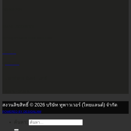
083-609-7424
EMAIL ADDRESS
INFO@2POWERTHAILAND.COM
LINE ID
@2POWER
เวลาทำการ จันทร์ - เสาร์
9.00 น. - 17.30 น.
สงวนลิขสิทธิ์ © 2026 บริษัท ทูพาวเวอร์ (ไทยแลนด์) จำกัด
POWERED BY DESIGNLNW
ค้นหา: