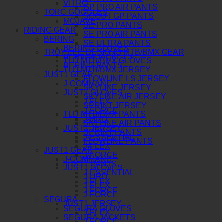
VITRO
GP PRO AIR PANTS
TORC GOGGLES
SCOUT GP PANTS
MOJAVE
SE PRO PANTS
RIDING GEAR
SE PRO AIR PANTS
BERING
SE ULTRA PANTS
BERING GLOVES
TROY LEE DESIGNS MTB/BMX GEAR
BERING JACKETS
TLD MTB/BMX GLOVES
BERING PANTS
TLD MTB/BMX JERSEY
JUST1 GEAR
FLOWLINE LS JERSEY
J-COMMAND
SKYLINE JERSEY
JUST1 GLOVES
SKYLINE AIR JERSEY
J-FLEX
SPRINT JERSEY
J-FORCE
TLD MTB/BMX PANTS
J-HRD
SKYLINE AIR PANTS
JUST1 JERSEY
SPRINT PANTS
J-ESSENTIAL
FLOWLINE PANTS
J-FLEX
JUST1 GEAR
J-FORCE
J-COMMAND
JUST1 PANTS
JUST1 GLOVES
J-ESSENTIAL
J-HRD
J-FLEX
J-FLEX
J-FORCE
J-FORCE
SEGURA
JUST1 JERSEY
SEGURA GLOVES
J-FLEX
SEGURA JACKETS
J-FORCE