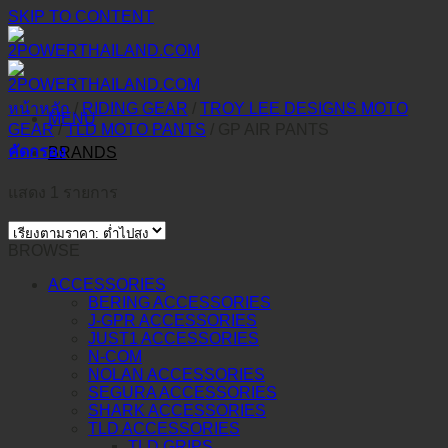
SKIP TO CONTENT
หน้าหลัก
/
RIDING GEAR
/
TROY LEE DESIGNS MOTO
MENU
GEAR
/
TLD MOTO PANTS
/
GP AIR PANTS
คัดกรอง
BRANDS
แสดง 1 รายการ
BROWSE
ACCESSORIES
BERING ACCESSORIES
J-GPR ACCESSORIES
JUST1 ACCESSORIES
N-COM
NOLAN ACCESSORIES
SEGURA ACCESSORIES
SHARK ACCESSORIES
TLD ACCESSORIES
TLD GRIPS