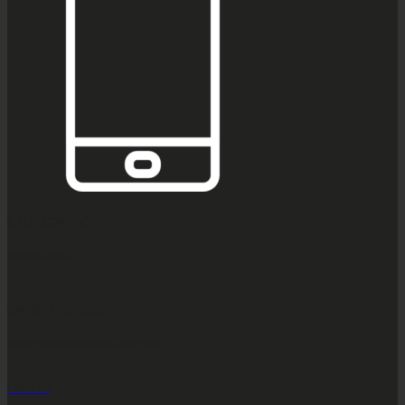
CALL CONTACT
083-609-7424
EMAIL ADDRESS
INFO@2POWERTHAILAND.COM
LINE ID