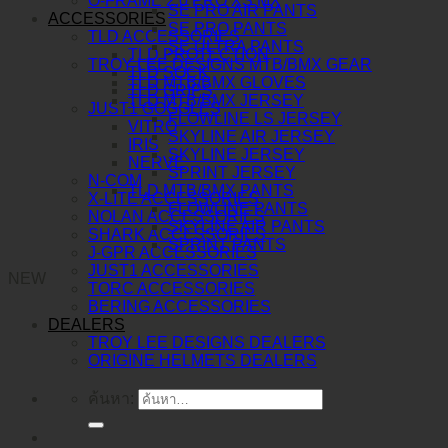
O-FRAME 2.0 PRO XS MX
SE PRO AIR PANTS
ACCESSORIES
SE PRO PANTS
TLD ACCESSORIES
SE ULTRA PANTS
TLD PROTECTION
TROY LEE DESIGNS MTB/BMX GEAR
TLD SOCK
TLD MTB/BMX GLOVES
TLD GRIPS
TLD MTB/BMX JERSEY
JUST1 GOGGLES
FLOWLINE LS JERSEY
VITRO
SKYLINE AIR JERSEY
IRIS
SKYLINE JERSEY
NERVE
SPRINT JERSEY
N-COM
TLD MTB/BMX PANTS
X-LITE ACCESSORIES
FLOWLINE PANTS
NOLAN ACCESSORIES
SKYLINE AIR PANTS
SHARK ACCESSORIES
SPRINT PANTS
J-GPR ACCESSORIES
JUST1 ACCESSORIES
NEW
TORC ACCESSORIES
BERING ACCESSORIES
DEALERS
TROY LEE DESIGNS DEALERS
ORIGINE HELMETS DEALERS
ค้นหา: