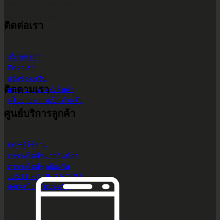
เลขที่ 146/3 ซอยศูนย์วิจัย 14 แขวงบางกะปิ เขตห้วยขวาง
กรุงเทพมหานคร 10310
ติดต่อเรา
เกี่ยวกับเรา
ติดต่อเรา
แจ้งชำระเงิน
ติดตามเรา
สถานะการจัดส่งสินค้า
นโยบายความเป็นส่วนตัว
ศูนย์บริการลูกค้า
บัญชีผู้ใช้งาน
ตารางไซส์หมวกกันน็อค
ตารางไซส์ชุดป้องกัน
JUST1 FITTING ROOM
ลงทะเบียนรับประกัน