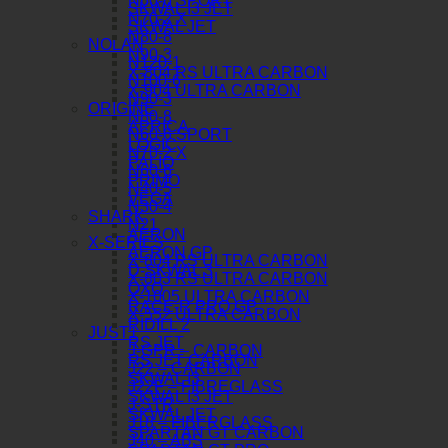
N60-6 SPORT
SKWAL I3 JET
N70-2 X
SKWAL JET
N80-8
NOLAN
N90-3
N120-1
X-804 RS ULTRA CARBON
N100-6
X-904 ULTRA CARBON
N90-3
ORIGINE
N80-8
APRICA
N60-6 SPORT
LOGIC
N70-2 X
PALIO
N60-6
PRIMO
N40-5
VEGA
N30-4
SHARK
N21
AERON
X-SERIES
AERON GP
X-804 RS ULTRA CARBON
D-SKWAL 3
X-803 RS ULTRA CARBON
OXO
X-1005 ULTRA CARBON
RACE-R PRO GP
X-552 ULTRA CARBON
RIDILL 2
JUST1
RS JET
J-GPR – CARBON
RS JET CARBON
J22 – CARBON
SKWAL I3
J22F – FIBREGLASS
SKWAL I3 JET
J-STR
SKWAL JET
J18 – FIBERGLASS
SPARTAN GT CARBON
J40 – ABS