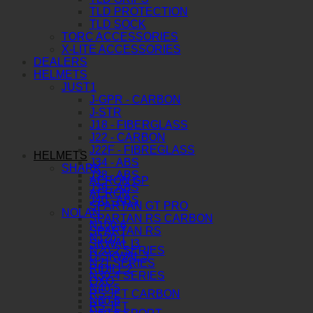
TLD PROTECTION
TLD SOCK
TORC ACCESSORIES
X-LITE ACCESSORIES
DEALERS
HELMETS
JUST1
J-GPR - CARBON
J-STR
J18 - FIBERGLASS
J22 - CARBON
J22F - FIBREGLASS
HELMETS
J34 - ABS
SHARK
J38 - ABS
AERON GP
J39 - ABS
AERON
J40 - ABS
SPARTAN GT PRO
NOLAN
SPARTAN RS CARBON
N100-6
SPARTAN RS
N120-1
SKWAL I3
N20-2 SERIES
D-SKWAL 3
N21 SERIES
RIDILL 2
N30-4 SERIES
OXO
N40-5
RS JET CARBON
N60-6
RS JET