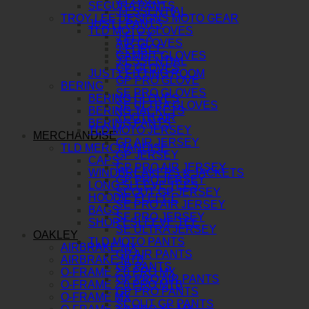
SEGURA PANTS
J-ESSENTIAL
TROY LEE DESIGNS MOTO GEAR
JUST1 PANTS
TLD MOTO GLOVES
J-FLEX
AIR GLOVES
J-FORCE
GAMBIT GLOVES
J-ESSENTIAL
GP GLOVES
JUST1 FITTING ROOM
GP PRO GLOVE
BERING
SE PRO GLOVES
BERING GLOVES
SE ULTRA GLOVES
BERING JACKETS
YOUTH AIR
BERING PANTS
TLD MOTO JERSEY
MERCHANDISE
GP AIR JERSEY
TLD MERCHANDISE
GP JERSEY
CAPS
GP PRO AIR JERSEY
WINDBREAKERS & JACKETS
GP PRO JERSEY
LONG SLEEVE TEES
SCOUT GP JERSEY
HOODIE FLEECE
SE PRO AIR JERSEY
BAGS
SE PRO JERSEY
SHORT SLEEVE TEE
SE ULTRA JERSEY
OAKLEY
TLD MOTO PANTS
AIRBRAKE MX
GP AIR PANTS
AIRBRAKE MTB
GP PANTS
O-FRAME 2.0 PRO MX
GP PRO AIR PANTS
O-FRAME 2.0 PRO MTB
GP PRO PANTS
O-FRAME MX
SCOUT GP PANTS