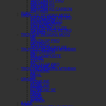
SPARTAN GT PRO
J39 – ABS
SPARTAN RS
J38 – ABS
SPARTAN RS CARBON
J34 – ABS
TORC
TROY LEE DESIGNS MOTO
T-1 FULL FACE RETRO
SE5 CARBON
T-3 RETRO MOTO
SE5 COMPOSITE
T-50 RETRO
SE4 POLYACRYLITE
T-9 FULL FACE RETRO
GP PRO
TROY LEE DESIGNS MOTO
GP
GP
YOUTH GP PRO
GP PRO
YOUTH GP
SE4 POLYACRYLITE
TROY LEE DESIGNS MTB/BMX
SE5 CARBON
D4
SE5 COMPOSITE
STAGE
YOUTH
A3
YOUTH GP PRO
FLOWLINE SE
TROY LEE DESIGNS MTB/BMX
FLOWLINE
A3
GRAIL
D4
ORIGINE
FLOWLINE
VEGA
FLOWLINE
PRIMO
FLOWLINE SE
PALIO
GRAIL
LOGIC
STAGE
APRICA
X-LITE
TORC