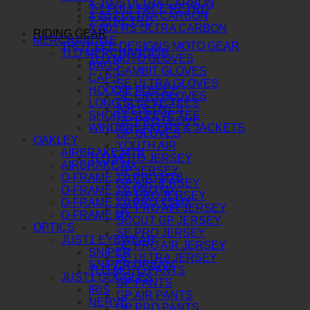
X-1005 ULTRA CARBON
T-1 FULL FACE RETRO
X-552 ULTRA CARBON
T-50 RETRO
X-803 RS ULTRA CARBON
RIDING GEAR
MERCHANDISE
TROY LEE DESIGNS MOTO GEAR
TLD MERCHANDISE
TLD MOTO GLOVES
BAGS
GAMBIT GLOVES
CAPS
SE ULTRA GLOVES
HOODIE FLEECE
SE PRO GLOVES
LONG SLEEVE TEES
AIR GLOVES
SHORT SLEEVE TEE
GP PRO GLOVE
WINDBREAKERS & JACKETS
GP GLOVES
OAKLEY
YOUTH AIR
AIRBRAKE MTB
TLD MOTO JERSEY
AIRBRAKE MX
GP JERSEY
O-FRAME 2.0 PRO MTB
GP AIR JERSEY
O-FRAME 2.0 PRO MX
GP PRO JERSEY
O-FRAME 2.0 PRO XSMX
GP PRO AIR JERSEY
O-FRAME MX
SCOUT GP JERSEY
OPTICS
SE PRO JERSEY
JUST1 EYEWEAR
SE PRO AIR JERSEY
SNIPER
SE ULTRA JERSEY
SNIPER URBAN
TLD MOTO PANTS
JUST1 GOGGLES
GP PANTS
IRIS
GP AIR PANTS
NERVE
GP PRO PANTS