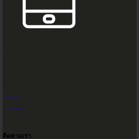
CALL CONTACT
083-609-7424
EMAIL ADDRESS
INFO@2POWERTHAILAND.COM
LINE ID
@2POWER
เวลาทำการ จันทร์ - เสาร์
ติดตามเรา
9.00 น. - 17.30 น.