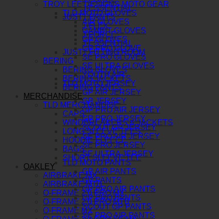
TROY LEE DESIGNS MOTO GEAR
J-ESSENTIAL
TLD MOTO GLOVES
JUST1 PANTS
AIR GLOVES
J-FLEX
GAMBIT GLOVES
J-FORCE
GP GLOVES
J-ESSENTIAL
GP PRO GLOVE
JUST1 FITTING ROOM
SE PRO GLOVES
BERING
SE ULTRA GLOVES
BERING GLOVES
YOUTH AIR
BERING JACKETS
TLD MOTO JERSEY
BERING PANTS
GP AIR JERSEY
MERCHANDISE
GP JERSEY
TLD MERCHANDISE
GP PRO AIR JERSEY
CAPS
GP PRO JERSEY
WINDBREAKERS & JACKETS
SCOUT GP JERSEY
LONG SLEEVE TEES
SE PRO AIR JERSEY
HOODIE FLEECE
SE PRO JERSEY
BAGS
SE ULTRA JERSEY
SHORT SLEEVE TEE
TLD MOTO PANTS
OAKLEY
GP AIR PANTS
AIRBRAKE MX
GP PANTS
AIRBRAKE MTB
GP PRO AIR PANTS
O-FRAME 2.0 PRO MX
GP PRO PANTS
O-FRAME 2.0 PRO MTB
SCOUT GP PANTS
O-FRAME MX
SE PRO AIR PANTS