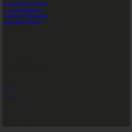
ตารางไซส์หมวกกันน็อค
ตารางไซส์ชุดป้องกัน
JUST1 FITTING ROOM
ลงทะเบียนรับประกัน
CALL CONTACT
083-609-7424
EMAIL ADDRESS
INFO@2POWERTHAILAND.COM
LINE ID
@2POWER
เวลาทำการ จันทร์ - เสาร์
9.00 น. - 17.30 น.