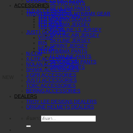
O-FRAME 2.0 PRO XS MX
SE PRO PANTS
ACCESSORIES
SE ULTRA PANTS
TLD ACCESSORIES
TROY LEE DESIGNS MTB/BMX GEAR
TLD PROTECTION
TLD MTB/BMX GLOVES
TLD SOCK
TLD MTB/BMX JERSEY
TLD GRIPS
FLOWLINE LS JERSEY
JUST1 GOGGLES
SKYLINE AIR JERSEY
VITRO
SKYLINE JERSEY
IRIS
SPRINT JERSEY
NERVE
TLD MTB/BMX PANTS
N-COM
FLOWLINE PANTS
X-LITE ACCESSORIES
SKYLINE AIR PANTS
NOLAN ACCESSORIES
SPRINT PANTS
SHARK ACCESSORIES
J-GPR ACCESSORIES
NEW
JUST1 ACCESSORIES
TORC ACCESSORIES
BERING ACCESSORIES
DEALERS
TROY LEE DESIGNS DEALERS
ORIGINE HELMETS DEALERS
ค้นหา: