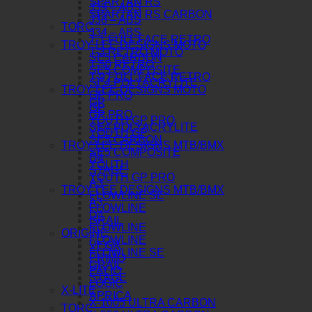
SPARTAN RS
J39 – ABS
SPARTAN RS CARBON
J38 – ABS
TORC
J34 – ABS
T-1 FULL FACE RETRO
TROY LEE DESIGNS MOTO
T-3 RETRO MOTO
SE5 CARBON
T-50 RETRO
SE5 COMPOSITE
T-9 FULL FACE RETRO
SE4 POLYACRYLITE
TROY LEE DESIGNS MOTO
GP PRO
GP
GP
GP PRO
YOUTH GP PRO
SE4 POLYACRYLITE
YOUTH GP
SE5 CARBON
TROY LEE DESIGNS MTB/BMX
SE5 COMPOSITE
D4
YOUTH
STAGE
YOUTH GP PRO
A3
TROY LEE DESIGNS MTB/BMX
FLOWLINE SE
A3
FLOWLINE
D4
GRAIL
FLOWLINE
ORIGINE
FLOWLINE
VEGA
FLOWLINE SE
PRIMO
GRAIL
PALIO
STAGE
LOGIC
X-LITE
APRICA
X-1005 ULTRA CARBON
TORC