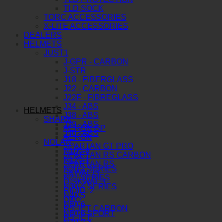
TLD SOCK
TORC ACCESSORIES
X-LITE ACCESSORIES
DEALERS
HELMETS
JUST1
J-GPR - CARBON
J-STR
J18 - FIBERGLASS
J22 - CARBON
J22F - FIBREGLASS
J34 - ABS
HELMETS
J38 - ABS
SHARK
J39 - ABS
AERON GP
J40 - ABS
AERON
NOLAN
SPARTAN GT PRO
N100-6
SPARTAN RS CARBON
N120-1
SPARTAN RS
N20-2 SERIES
SKWAL I3
N21 SERIES
D-SKWAL 3
N30-4 SERIES
RIDILL 2
N40-5
OXO
N60-6
RS JET CARBON
N60-6 SPORT
RS JET