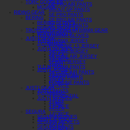
TORC GOGGLES
GP PRO AIR PANTS
MOJAVE
SCOUT GP PANTS
RIDING GEAR
SE PRO PANTS
BERING
SE PRO AIR PANTS
BERING GLOVES
SE ULTRA PANTS
BERING JACKETS
TROY LEE DESIGNS MTB/BMX GEAR
BERING PANTS
TLD MTB/BMX GLOVES
JUST1 GEAR
TLD MTB/BMX JERSEY
J-COMMAND
FLOWLINE LS JERSEY
JUST1 GLOVES
SKYLINE JERSEY
J-FLEX
SKYLINE AIR JERSEY
J-FORCE
SPRINT JERSEY
J-HRD
TLD MTB/BMX PANTS
JUST1 JERSEY
SKYLINE AIR PANTS
J-ESSENTIAL
SPRINT PANTS
J-FLEX
FLOWLINE PANTS
J-FORCE
JUST1 GEAR
JUST1 PANTS
J-COMMAND
J-ESSENTIAL
JUST1 GLOVES
J-FLEX
J-HRD
J-FORCE
J-FLEX
SEGURA
J-FORCE
SEGURA GLOVES
JUST1 JERSEY
SEGURA JACKETS
J-FLEX
SEGURA PANTS
J-FORCE