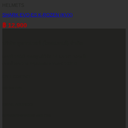
HELMETS
SHARK EVO-ES K-ROZEN (KVX)
฿
12,900
บริษัท ทูพาวเวอร์ (ไทยแลนด์) จำกัด
เลขที่ 146/3 ซอยศูนย์วิจัย 14 แขวงบางกะปิ
เขตห้วยขวาง กรุงเทพมหานคร 10310
CALL CONTACT
083-609-7424
EMAIL ADDRESS
INFO@2POWERTHAILAND.COM