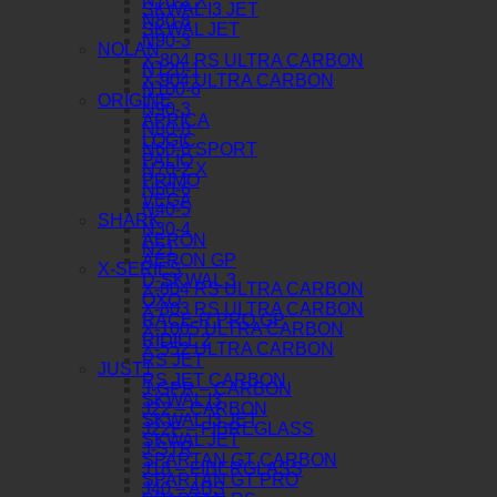
N70-2 X
SKWAL I3 JET
N80-8
SKWAL JET
N90-3
NOLAN
X-804 RS ULTRA CARBON
N120-1
X-904 ULTRA CARBON
N100-6
ORIGINE
N90-3
APRICA
N80-8
LOGIC
N60-6 SPORT
PALIO
N70-2 X
PRIMO
N60-6
VEGA
N40-5
SHARK
N30-4
AERON
N21
AERON GP
X-SERIES
D-SKWAL 3
X-804 RS ULTRA CARBON
OXO
X-803 RS ULTRA CARBON
RACE-R PRO GP
X-1005 ULTRA CARBON
RIDILL 2
X-552 ULTRA CARBON
RS JET
JUST1
RS JET CARBON
J-GPR – CARBON
SKWAL I3
J22 – CARBON
SKWAL I3 JET
J22F – FIBREGLASS
SKWAL JET
J-STR
SPARTAN GT CARBON
J18 – FIBERGLASS
SPARTAN GT PRO
J40 – ABS