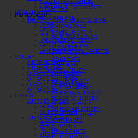
X-552 ULTRA CARBON
T-1 FULL FACE RETRO
X-803 RS ULTRA CARBON
T-50 RETRO
MERCHANDISE
RIDING GEAR
TLD MERCHANDISE
TROY LEE DESIGNS MOTO GEAR
BAGS
TLD MOTO GLOVES
CAPS
GAMBIT GLOVES
HOODIE FLEECE
SE ULTRA GLOVES
LONG SLEEVE TEES
SE PRO GLOVES
SHORT SLEEVE TEE
AIR GLOVES
WINDBREAKERS & JACKETS
GP PRO GLOVE
OAKLEY
GP GLOVES
AIRBRAKE MTB
YOUTH AIR
AIRBRAKE MX
TLD MOTO JERSEY
O-FRAME 2.0 PRO MTB
GP JERSEY
O-FRAME 2.0 PRO MX
GP AIR JERSEY
O-FRAME 2.0 PRO XSMX
GP PRO JERSEY
O-FRAME MX
GP PRO AIR JERSEY
OPTICS
SCOUT GP JERSEY
JUST1 EYEWEAR
SE PRO JERSEY
SNIPER
SE PRO AIR JERSEY
SNIPER URBAN
SE ULTRA JERSEY
JUST1 GOGGLES
TLD MOTO PANTS
IRIS
GP PANTS
NERVE
GP AIR PANTS
VITRO
GP PRO PANTS