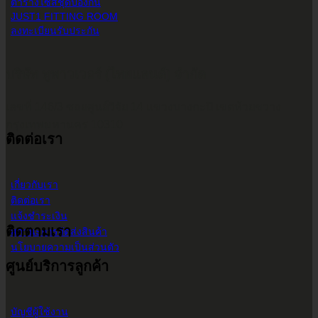
ตารางไซส์ชุดป้องกัน
JUST1 FITTING ROOM
ลงทะเบียนรับประกัน
บริษัท ทูพาวเวอร์ (ไทยแลนด์) จำกัด
เลขที่ 146/3 ซอยศูนย์วิจัย 14 แขวงบางกะปิ เขตห้วยขวาง
กรุงเทพมหานคร 10310
ติดต่อเรา
เกี่ยวกับเรา
ติดต่อเรา
แจ้งชำระเงิน
ติดตามเรา
สถานะการจัดส่งสินค้า
นโยบายความเป็นส่วนตัว
ศูนย์บริการลูกค้า
บัญชีผู้ใช้งาน