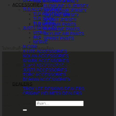
O-FRAME 2.0 PRO XS MX
TLD MTB/BMX JERSEY
ACCESSORIES
FLOWLINE LS JERSEY
TLD ACCESSORIES
SKYLINE AIR JERSEY
TLD PROTECTION
SKYLINE JERSEY
TLD SOCK
SPRINT JERSEY
TLD GRIPS
TLD MTB/BMX PANTS
JUST1 GOGGLES
FLOWLINE PANTS
VITRO
SKYLINE AIR PANTS
IRIS
SPRINT PANTS
NERVE
N-COM
ไม่พบสินค้าตรงกับที่คุณเลือก
X-LITE ACCESSORIES
NOLAN ACCESSORIES
SHARK ACCESSORIES
บริษัท ทูพาวเวอร์ (ไทยแลนด์) จำกัด
J-GPR ACCESSORIES
JUST1 ACCESSORIES
TORC ACCESSORIES
เลขที่ 146/3 ซอยศูนย์วิจัย 14 แขวงบางกะปิ
BERING ACCESSORIES
เขตห้วยขวาง กรุงเทพมหานคร 10310
DEALERS
TROY LEE DESIGNS DEALERS
ORIGINE HELMETS DEALERS
CALL CONTACT
ค้นหา:
083-609-7424