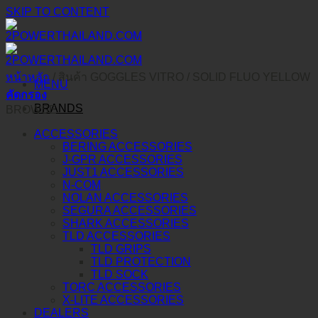
SKIP TO CONTENT
หน้าหลัก
/
สินค้า GOGGLES VITRO
/
SOLID FLUO YELLOW
MENU
คัดกรอง
BRANDS
BROWSE
ACCESSORIES
BERING ACCESSORIES
J-GPR ACCESSORIES
JUST1 ACCESSORIES
N-COM
NOLAN ACCESSORIES
SEGURA ACCESSORIES
SHARK ACCESSORIES
TLD ACCESSORIES
TLD GRIPS
TLD PROTECTION
TLD SOCK
TORC ACCESSORIES
X-LITE ACCESSORIES
DEALERS