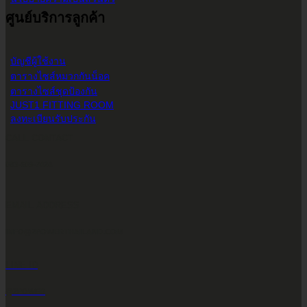
ศูนย์บริการลูกค้า
บัญชีผู้ใช้งาน
ตารางไซส์หมวกกันน็อค
ตารางไซส์ชุดป้องกัน
JUST1 FITTING ROOM
ลงทะเบียนรับประกัน
CALL CONTACT
083-609-7424
EMAIL ADDRESS
INFO@2POWERTHAILAND.COM
LINE ID
@2POWER