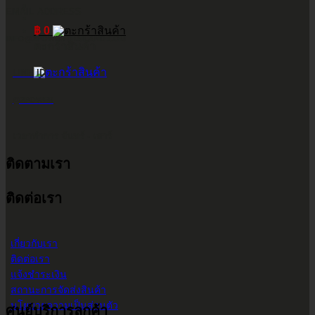
EMAIL ADDRESS
฿
0
INFO@2POWERTHAILAND.COM
ตะกร้าสินค้า
LINE ID
@2POWER
เวลาทำการ จันทร์ - เสาร์
ติดตามเรา
9.00 น. - 17.30 น.
ติดต่อเรา
เกี่ยวกับเรา
ติดต่อเรา
แจ้งชำระเงิน
สถานะการจัดส่งสินค้า
นโยบายความเป็นส่วนตัว
ศูนย์บริการลูกค้า