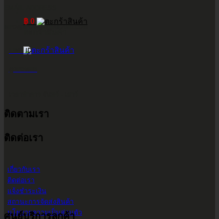
EMAIL ADDRESS
฿
0
INFO@2POWERTHAILAND.COM
ตะกร้าสินค้า
LINE ID
@2POWER
เวลาทำการ จันทร์ - เสาร์
ติดตามเรา
9.00 น. - 17.30 น.
ติดต่อเรา
เกี่ยวกับเรา
ติดต่อเรา
แจ้งชำระเงิน
สถานะการจัดส่งสินค้า
นโยบายความเป็นส่วนตัว
ศูนย์บริการลูกค้า