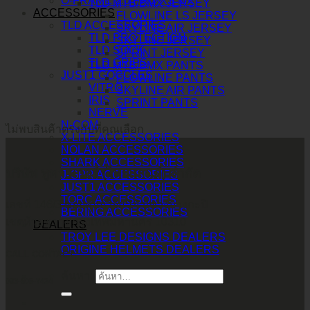
O-FRAME 2.0 PRO XS MX
TLD MTB/BMX JERSEY
ACCESSORIES
FLOWLINE LS JERSEY
TLD ACCESSORIES
SKYLINE AIR JERSEY
TLD PROTECTION
SKYLINE JERSEY
TLD SOCK
SPRINT JERSEY
TLD GRIPS
TLD MTB/BMX PANTS
JUST1 GOGGLES
FLOWLINE PANTS
VITRO
SKYLINE AIR PANTS
IRIS
SPRINT PANTS
NERVE
N-COM
ไม่พบสินค้าตรงกับที่คุณเลือก
X-LITE ACCESSORIES
NOLAN ACCESSORIES
SHARK ACCESSORIES
บริษัท ทูพาวเวอร์ (ไทยแลนด์) จำกัด
J-GPR ACCESSORIES
JUST1 ACCESSORIES
TORC ACCESSORIES
เลขที่ 146/3 ซอยศูนย์วิจัย 14 แขวงบางกะปิ
BERING ACCESSORIES
เขตห้วยขวาง กรุงเทพมหานคร 10310
DEALERS
TROY LEE DESIGNS DEALERS
ORIGINE HELMETS DEALERS
CALL CONTACT
ค้นหา:
083-609-7424