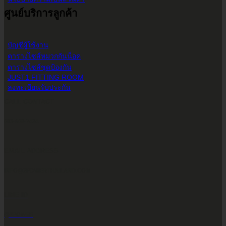
ศูนย์บริการลูกค้า
บัญชีผู้ใช้งาน
ตารางไซส์หมวกกันน็อค
ตารางไซส์ชุดป้องกัน
JUST1 FITTING ROOM
ลงทะเบียนรับประกัน
CALL CONTACT
083-609-7424
EMAIL ADDRESS
INFO@2POWERTHAILAND.COM
LINE ID
@2POWER