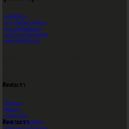
บัญชีผู้ใช้งาน
ตารางไซส์หมวกกันน็อค
ตารางไซส์ชุดป้องกัน
JUST1 FITTING ROOM
ลงทะเบียนรับประกัน
บริษัท ทูพาวเวอร์ (ไทยแลนด์) จำกัด
เลขที่ 146/3 ซอยศูนย์วิจัย 14 แขวงบางกะปิ เขตห้วยขวาง
กรุงเทพมหานคร 10310
ติดต่อเรา
เกี่ยวกับเรา
ติดต่อเรา
แจ้งชำระเงิน
ติดตามเรา
สถานะการจัดส่งสินค้า
นโยบายความเป็นส่วนตัว