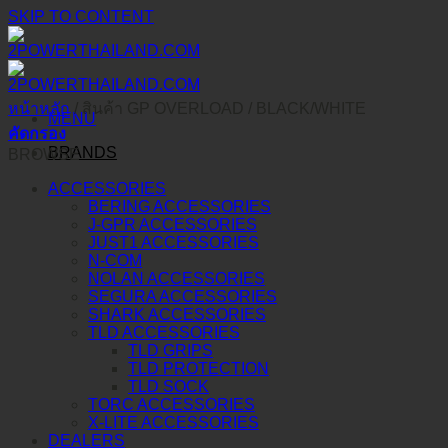
SKIP TO CONTENT
หน้าหลัก
/
สินค้า GP OVERLOAD
/
BLACK/WHITE
MENU
คัดกรอง
BRANDS
BROWSE
ACCESSORIES
BERING ACCESSORIES
J-GPR ACCESSORIES
JUST1 ACCESSORIES
N-COM
NOLAN ACCESSORIES
SEGURA ACCESSORIES
SHARK ACCESSORIES
TLD ACCESSORIES
TLD GRIPS
TLD PROTECTION
TLD SOCK
TORC ACCESSORIES
X-LITE ACCESSORIES
DEALERS