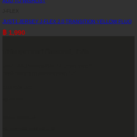
ADD TO WISHLIST
J-FLEX
JUST1 JERSEY J-FLEX 2.0 TRANSITION YELLOW FLUO
฿
1,990
บริษัท ทูพาวเวอร์ (ไทยแลนด์) จำกัด
เลขที่ 146/3 ซอยศูนย์วิจัย 14 แขวงบางกะปิ
เขตห้วยขวาง กรุงเทพมหานคร 10310
CALL CONTACT
083-609-7424
EMAIL ADDRESS
INFO@2POWERTHAILAND.COM