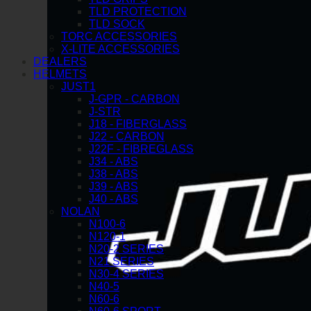
TLD PROTECTION
TLD SOCK
TORC ACCESSORIES
X-LITE ACCESSORIES
DEALERS
HELMETS
JUST1
J-GPR - CARBON
J-STR
J18 - FIBERGLASS
J22 - CARBON
J22F - FIBREGLASS
J34 - ABS
J38 - ABS
J39 - ABS
J40 - ABS
NOLAN
N100-6
N120-1
N20-2 SERIES
N21 SERIES
N30-4 SERIES
N40-5
N60-6