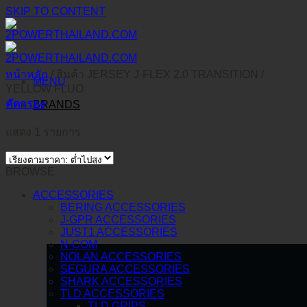
SKIP TO CONTENT
หน้าหลัก
/
สินค้า JERSEY J-FLEX 2.0 TRANSITION
/
MENU
YELLOW FLUO
คัดกรอง
BRANDS
แสดง 1 รายการ
BROWSE
ACCESSORIES
BERING ACCESSORIES
J-GPR ACCESSORIES
JUST1 ACCESSORIES
N-COM
NOLAN ACCESSORIES
SEGURA ACCESSORIES
SHARK ACCESSORIES
TLD ACCESSORIES
TLD GRIPS