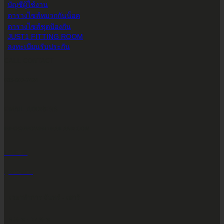
บัญชีผู้ใช้งาน
ตารางไซส์หมวกกันน็อค
ตารางไซส์ชุดป้องกัน
JUST1 FITTING ROOM
ลงทะเบียนรับประกัน
CALL CONTACT
083-609-7424
EMAIL ADDRESS
INFO@2POWERTHAILAND.COM
LINE ID
@2POWER
เวลาทำการ จันทร์ - เสาร์
9.00 น. - 17.30 น.