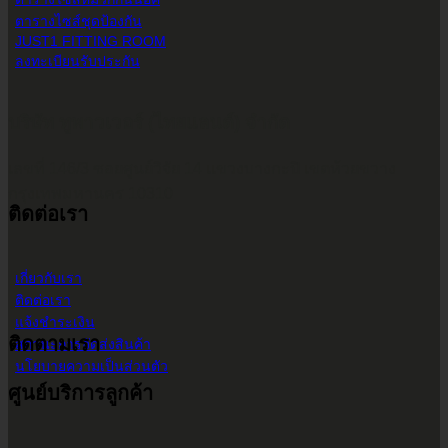
ตารางไซส์ชุดป้องกัน
JUST1 FITTING ROOM
ลงทะเบียนรับประกัน
บริษัท ทูพาวเวอร์ (ไทยแลนด์) จำกัด
เลขที่ 146/3 ซอยศูนย์วิจัย 14 แขวงบางกะปิ เขตห้วยขวาง
กรุงเทพมหานคร 10310
ติดต่อเรา
เกี่ยวกับเรา
ติดต่อเรา
แจ้งชำระเงิน
ติดตามเรา
สถานะการจัดส่งสินค้า
นโยบายความเป็นส่วนตัว
ศูนย์บริการลูกค้า