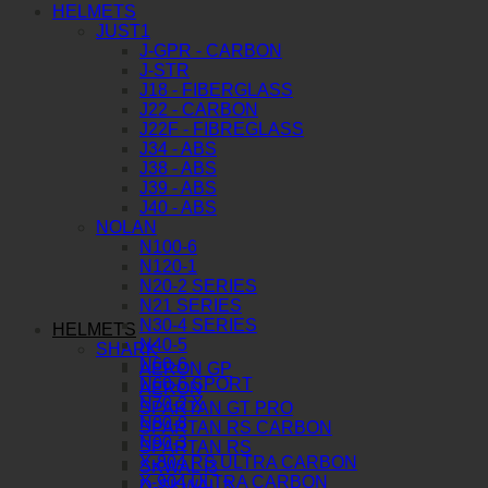
HELMETS
JUST1
J-GPR - CARBON
J-STR
J18 - FIBERGLASS
J22 - CARBON
J22F - FIBREGLASS
J34 - ABS
J38 - ABS
J39 - ABS
J40 - ABS
NOLAN
N100-6
N120-1
N20-2 SERIES
N21 SERIES
N30-4 SERIES
HELMETS
N40-5
SHARK
N60-6
AERON GP
N60-6 SPORT
AERON
N70-2 X
SPARTAN GT PRO
N80-8
SPARTAN RS CARBON
N90-3
SPARTAN RS
X-804 RS ULTRA CARBON
SKWAL I3
X-904 ULTRA CARBON
D-SKWAL 3