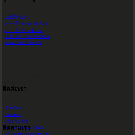
บัญชีผู้ใช้งาน
ตารางไซส์หมวกกันน็อค
ตารางไซส์ชุดป้องกัน
JUST1 FITTING ROOM
ลงทะเบียนรับประกัน
บริษัท ทูพาวเวอร์ (ไทยแลนด์) จำกัด
เลขที่ 146/3 ซอยศูนย์วิจัย 14 แขวงบางกะปิ เขตห้วยขวาง
กรุงเทพมหานคร 10310
ติดต่อเรา
เกี่ยวกับเรา
ติดต่อเรา
แจ้งชำระเงิน
ติดตามเรา
สถานะการจัดส่งสินค้า
นโยบายความเป็นส่วนตัว