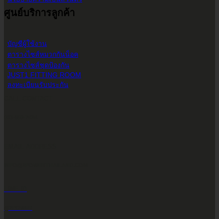
ศูนย์บริการลูกค้า
บัญชีผู้ใช้งาน
ตารางไซส์หมวกกันน็อค
ตารางไซส์ชุดป้องกัน
JUST1 FITTING ROOM
ลงทะเบียนรับประกัน
CALL CONTACT
083-609-7424
EMAIL ADDRESS
INFO@2POWERTHAILAND.COM
LINE ID
@2POWER