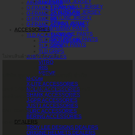
TLD MTB/BMX JERSEY
AIRBRAKE MTB
FLOWLINE LS JERSEY
O-FRAME 2.0 PRO MX
SKYLINE AIR JERSEY
O-FRAME 2.0 PRO MTB
SKYLINE JERSEY
O-FRAME MX
SPRINT JERSEY
O-FRAME 2.0 PRO XS MX
TLD MTB/BMX PANTS
ACCESSORIES
FLOWLINE PANTS
TLD ACCESSORIES
SKYLINE AIR PANTS
TLD PROTECTION
SPRINT PANTS
TLD SOCK
TLD GRIPS
ไม่พบสินค้าตรงกับที่คุณเลือก
JUST1 GOGGLES
VITRO
IRIS
NERVE
บริษัท ทูพาวเวอร์ (ไทยแลนด์) จำกัด
N-COM
X-LITE ACCESSORIES
เลขที่ 146/3 ซอยศูนย์วิจัย 14 แขวงบางกะปิ
NOLAN ACCESSORIES
SHARK ACCESSORIES
เขตห้วยขวาง กรุงเทพมหานคร 10310
J-GPR ACCESSORIES
JUST1 ACCESSORIES
CALL CONTACT
TORC ACCESSORIES
BERING ACCESSORIES
DEALERS
083-609-7424
TROY LEE DESIGNS DEALERS
ORIGINE HELMETS DEALERS