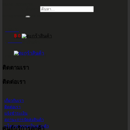
EMAIL ADDRESS
ค้นหา:
INFO@2POWERTHAILAND.COM
LINE ID
฿
0
@2POWER
ตะกร้าสินค้า
เวลาทำการ จันทร์ - เสาร์
ติดตามเรา
9.00 น. - 17.30 น.
ติดต่อเรา
เกี่ยวกับเรา
ติดต่อเรา
แจ้งชำระเงิน
สถานะการจัดส่งสินค้า
นโยบายความเป็นส่วนตัว
ศูนย์บริการลูกค้า