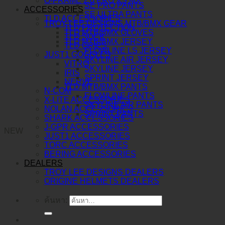
O-FRAME 2.0 PRO XS MX
SE PRO PANTS
ACCESSORIES
SE ULTRA PANTS
TLD ACCESSORIES
TROY LEE DESIGNS MTB/BMX GEAR
TLD PROTECTION
TLD MTB/BMX GLOVES
TLD SOCK
TLD MTB/BMX JERSEY
TLD GRIPS
FLOWLINE LS JERSEY
JUST1 GOGGLES
SKYLINE AIR JERSEY
VITRO
SKYLINE JERSEY
IRIS
SPRINT JERSEY
NERVE
TLD MTB/BMX PANTS
N-COM
FLOWLINE PANTS
X-LITE ACCESSORIES
SKYLINE AIR PANTS
NOLAN ACCESSORIES
SPRINT PANTS
SHARK ACCESSORIES
J-GPR ACCESSORIES
NEW
JUST1 ACCESSORIES
TORC ACCESSORIES
BERING ACCESSORIES
DEALERS
TROY LEE DESIGNS DEALERS
ORIGINE HELMETS DEALERS
ค้นหา: