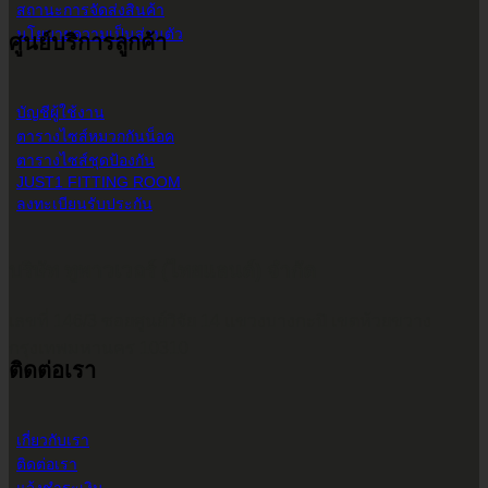
สถานะการจัดส่งสินค้า
นโยบายความเป็นส่วนตัว
ศูนย์บริการลูกค้า
บัญชีผู้ใช้งาน
ตารางไซส์หมวกกันน็อค
ตารางไซส์ชุดป้องกัน
JUST1 FITTING ROOM
ลงทะเบียนรับประกัน
บริษัท ทูพาวเวอร์ (ไทยแลนด์) จำกัด
เลขที่ 146/3 ซอยศูนย์วิจัย 14 แขวงบางกะปิ เขตห้วยขวาง
กรุงเทพมหานคร 10310
ติดต่อเรา
เกี่ยวกับเรา
ติดต่อเรา
แจ้งชำระเงิน