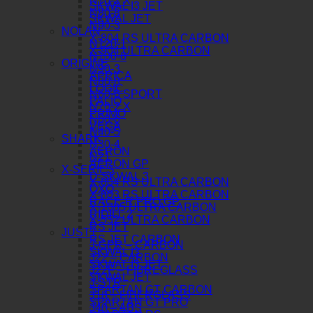
N70-2 X
SKWAL I3 JET
N80-8
SKWAL JET
N90-3
NOLAN
X-804 RS ULTRA CARBON
N120-1
X-904 ULTRA CARBON
N100-6
ORIGINE
N90-3
APRICA
N80-8
LOGIC
N60-6 SPORT
PALIO
N70-2 X
PRIMO
N60-6
VEGA
N40-5
SHARK
N30-4
AERON
N21
AERON GP
X-SERIES
D-SKWAL 3
X-804 RS ULTRA CARBON
OXO
X-803 RS ULTRA CARBON
RACE-R PRO GP
X-1005 ULTRA CARBON
RIDILL 2
X-552 ULTRA CARBON
RS JET
JUST1
RS JET CARBON
J-GPR – CARBON
SKWAL I3
J22 – CARBON
SKWAL I3 JET
J22F – FIBREGLASS
SKWAL JET
J-STR
SPARTAN GT CARBON
J18 – FIBERGLASS
SPARTAN GT PRO
J40 – ABS