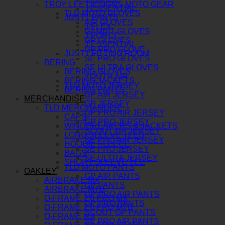
TROY LEE DESIGNS MOTO GEAR
J-ESSENTIAL
TLD MOTO GLOVES
JUST1 PANTS
AIR GLOVES
J-FLEX
GAMBIT GLOVES
J-FORCE
GP GLOVES
J-ESSENTIAL
GP PRO GLOVE
JUST1 FITTING ROOM
SE PRO GLOVES
BERING
SE ULTRA GLOVES
BERING GLOVES
YOUTH AIR
BERING JACKETS
TLD MOTO JERSEY
BERING PANTS
GP AIR JERSEY
MERCHANDISE
GP JERSEY
TLD MERCHANDISE
GP PRO AIR JERSEY
CAPS
GP PRO JERSEY
WINDBREAKERS & JACKETS
SCOUT GP JERSEY
LONG SLEEVE TEES
SE PRO AIR JERSEY
HOODIE FLEECE
SE PRO JERSEY
BAGS
SE ULTRA JERSEY
SHORT SLEEVE TEE
TLD MOTO PANTS
OAKLEY
GP AIR PANTS
AIRBRAKE MX
GP PANTS
AIRBRAKE MTB
GP PRO AIR PANTS
O-FRAME 2.0 PRO MX
GP PRO PANTS
O-FRAME 2.0 PRO MTB
SCOUT GP PANTS
O-FRAME MX
SE PRO AIR PANTS