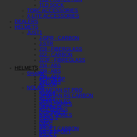
TLD SOCK
TORC ACCESSORIES
X-LITE ACCESSORIES
DEALERS
HELMETS
JUST1
J-GPR - CARBON
J-STR
J18 - FIBERGLASS
J22 - CARBON
J22F - FIBREGLASS
J34 - ABS
HELMETS
J38 - ABS
SHARK
J39 - ABS
AERON GP
J40 - ABS
AERON
NOLAN
SPARTAN GT PRO
N100-6
SPARTAN RS CARBON
N120-1
SPARTAN RS
N20-2 SERIES
SKWAL I3
N21 SERIES
D-SKWAL 3
N30-4 SERIES
RIDILL 2
N40-5
OXO
N60-6
RS JET CARBON
N60-6 SPORT
RS JET