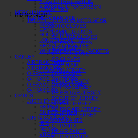
X-552 ULTRA CARBON
T-1 FULL FACE RETRO
X-803 RS ULTRA CARBON
T-50 RETRO
MERCHANDISE
RIDING GEAR
TLD MERCHANDISE
TROY LEE DESIGNS MOTO GEAR
BAGS
TLD MOTO GLOVES
CAPS
GAMBIT GLOVES
HOODIE FLEECE
SE ULTRA GLOVES
LONG SLEEVE TEES
SE PRO GLOVES
SHORT SLEEVE TEE
AIR GLOVES
WINDBREAKERS & JACKETS
GP PRO GLOVE
OAKLEY
GP GLOVES
AIRBRAKE MTB
YOUTH AIR
AIRBRAKE MX
TLD MOTO JERSEY
O-FRAME 2.0 PRO MTB
GP JERSEY
O-FRAME 2.0 PRO MX
GP AIR JERSEY
O-FRAME 2.0 PRO XSMX
GP PRO JERSEY
O-FRAME MX
GP PRO AIR JERSEY
OPTICS
SCOUT GP JERSEY
JUST1 EYEWEAR
SE PRO JERSEY
SNIPER
SE PRO AIR JERSEY
SNIPER URBAN
SE ULTRA JERSEY
JUST1 GOGGLES
TLD MOTO PANTS
IRIS
GP PANTS
NERVE
GP AIR PANTS
VITRO
GP PRO PANTS