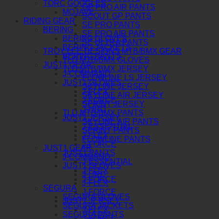
TORC GOGGLES
GP PRO AIR PANTS
MOJAVE
SCOUT GP PANTS
RIDING GEAR
SE PRO PANTS
BERING
SE PRO AIR PANTS
BERING GLOVES
SE ULTRA PANTS
BERING JACKETS
TROY LEE DESIGNS MTB/BMX GEAR
BERING PANTS
TLD MTB/BMX GLOVES
JUST1 GEAR
TLD MTB/BMX JERSEY
J-COMMAND
FLOWLINE LS JERSEY
JUST1 GLOVES
SKYLINE JERSEY
J-FLEX
SKYLINE AIR JERSEY
J-FORCE
SPRINT JERSEY
J-HRD
TLD MTB/BMX PANTS
JUST1 JERSEY
SKYLINE AIR PANTS
J-ESSENTIAL
SPRINT PANTS
J-FLEX
FLOWLINE PANTS
J-FORCE
JUST1 GEAR
JUST1 PANTS
J-COMMAND
J-ESSENTIAL
JUST1 GLOVES
J-FLEX
J-HRD
J-FORCE
J-FLEX
SEGURA
J-FORCE
SEGURA GLOVES
JUST1 JERSEY
SEGURA JACKETS
J-FLEX
SEGURA PANTS
J-FORCE