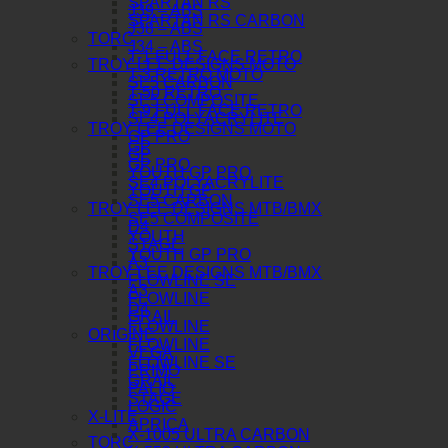
SPARTAN RS
J39 – ABS
SPARTAN RS CARBON
J38 – ABS
TORC
J34 – ABS
T-1 FULL FACE RETRO
TROY LEE DESIGNS MOTO
T-3 RETRO MOTO
SE5 CARBON
T-50 RETRO
SE5 COMPOSITE
T-9 FULL FACE RETRO
SE4 POLYACRYLITE
TROY LEE DESIGNS MOTO
GP PRO
GP
GP
GP PRO
YOUTH GP PRO
SE4 POLYACRYLITE
YOUTH GP
SE5 CARBON
TROY LEE DESIGNS MTB/BMX
SE5 COMPOSITE
D4
YOUTH
STAGE
YOUTH GP PRO
A3
TROY LEE DESIGNS MTB/BMX
FLOWLINE SE
A3
FLOWLINE
D4
GRAIL
FLOWLINE
ORIGINE
FLOWLINE
VEGA
FLOWLINE SE
PRIMO
GRAIL
PALIO
STAGE
LOGIC
X-LITE
APRICA
X-1005 ULTRA CARBON
TORC