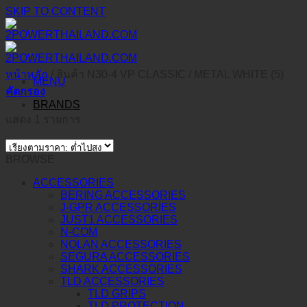
SKIP TO CONTENT
หน้าหลัก
/
สินค้า N30-4 VP CLASSIC
/
METAL WHITE (5)
MENU
คัดกรอง
BRANDS
แสดง 1 รายการ
BROWSE
ACCESSORIES
BERING ACCESSORIES
J-GPR ACCESSORIES
JUST1 ACCESSORIES
N-COM
NOLAN ACCESSORIES
SEGURA ACCESSORIES
SHARK ACCESSORIES
TLD ACCESSORIES
TLD GRIPS
TLD PROTECTION