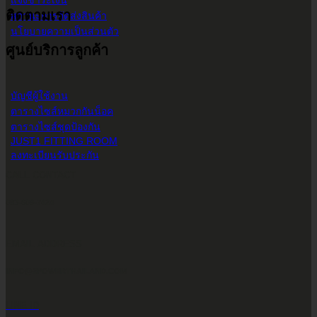
ติดตามเรา
สถานะการจัดส่งสินค้า
นโยบายความเป็นส่วนตัว
ศูนย์บริการลูกค้า
บัญชีผู้ใช้งาน
ตารางไซส์หมวกกันน็อค
ตารางไซส์ชุดป้องกัน
JUST1 FITTING ROOM
ลงทะเบียนรับประกัน
CALL CONTACT
083-609-7424
EMAIL ADDRESS
INFO@2POWERTHAILAND.COM
LINE ID