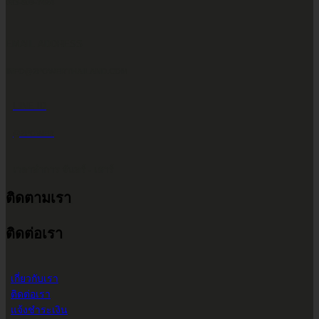
083-609-7424
EMAIL ADDRESS
INFO@2POWERTHAILAND.COM
LINE ID
@2POWER
เวลาทำการ จันทร์ - เสาร์
ติดตามเรา
9.00 น. - 17.30 น.
ติดต่อเรา
เกี่ยวกับเรา
ติดต่อเรา
แจ้งชำระเงิน