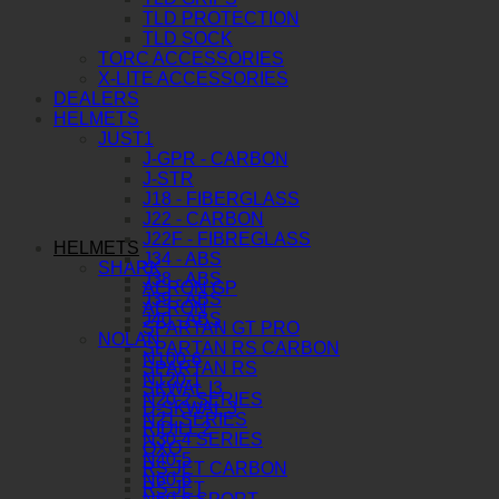
TLD PROTECTION
TLD SOCK
TORC ACCESSORIES
X-LITE ACCESSORIES
DEALERS
HELMETS
JUST1
J-GPR - CARBON
J-STR
J18 - FIBERGLASS
J22 - CARBON
J22F - FIBREGLASS
HELMETS
J34 - ABS
SHARK
J38 - ABS
AERON GP
J39 - ABS
AERON
J40 - ABS
SPARTAN GT PRO
NOLAN
SPARTAN RS CARBON
N100-6
SPARTAN RS
N120-1
SKWAL I3
N20-2 SERIES
D-SKWAL 3
N21 SERIES
RIDILL 2
N30-4 SERIES
OXO
N40-5
RS JET CARBON
N60-6
RS JET