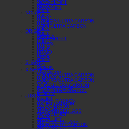
N60-6 SPORT
SKWAL I3 JET
N70-2 X
SKWAL JET
N80-8
NOLAN
N90-3
N120-1
X-804 RS ULTRA CARBON
N100-6
X-904 ULTRA CARBON
N90-3
ORIGINE
N80-8
APRICA
N60-6 SPORT
LOGIC
N70-2 X
PALIO
N60-6
PRIMO
N40-5
VEGA
N30-4
SHARK
N21
AERON
X-SERIES
AERON GP
X-804 RS ULTRA CARBON
D-SKWAL 3
X-803 RS ULTRA CARBON
OXO
X-1005 ULTRA CARBON
RACE-R PRO GP
X-552 ULTRA CARBON
RIDILL 2
JUST1
RS JET
J-GPR – CARBON
RS JET CARBON
J22 – CARBON
SKWAL I3
J22F – FIBREGLASS
SKWAL I3 JET
J-STR
SKWAL JET
J18 – FIBERGLASS
SPARTAN GT CARBON
J40 – ABS