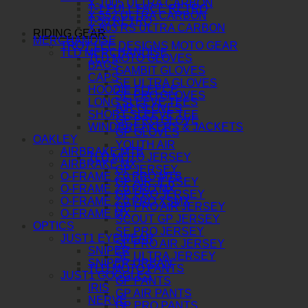
X-1005 ULTRA CARBON
T-1 FULL FACE RETRO
X-552 ULTRA CARBON
T-50 RETRO
X-803 RS ULTRA CARBON
RIDING GEAR
MERCHANDISE
TROY LEE DESIGNS MOTO GEAR
TLD MERCHANDISE
TLD MOTO GLOVES
BAGS
GAMBIT GLOVES
CAPS
SE ULTRA GLOVES
HOODIE FLEECE
SE PRO GLOVES
LONG SLEEVE TEES
AIR GLOVES
SHORT SLEEVE TEE
GP PRO GLOVE
WINDBREAKERS & JACKETS
GP GLOVES
OAKLEY
YOUTH AIR
AIRBRAKE MTB
TLD MOTO JERSEY
AIRBRAKE MX
GP JERSEY
O-FRAME 2.0 PRO MTB
GP AIR JERSEY
O-FRAME 2.0 PRO MX
GP PRO JERSEY
O-FRAME 2.0 PRO XSMX
GP PRO AIR JERSEY
O-FRAME MX
SCOUT GP JERSEY
OPTICS
SE PRO JERSEY
JUST1 EYEWEAR
SE PRO AIR JERSEY
SNIPER
SE ULTRA JERSEY
SNIPER URBAN
TLD MOTO PANTS
JUST1 GOGGLES
GP PANTS
IRIS
GP AIR PANTS
NERVE
GP PRO PANTS