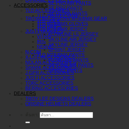
O-FRAME 2.0 PRO XS MX
SE PRO AIR PANTS
ACCESSORIES
SE PRO PANTS
TLD ACCESSORIES
SE ULTRA PANTS
TLD PROTECTION
TROY LEE DESIGNS MTB/BMX GEAR
TLD SOCK
TLD MTB/BMX GLOVES
TLD GRIPS
TLD MTB/BMX JERSEY
JUST1 GOGGLES
FLOWLINE LS JERSEY
VITRO
SKYLINE AIR JERSEY
IRIS
SKYLINE JERSEY
NERVE
SPRINT JERSEY
N-COM
TLD MTB/BMX PANTS
X-LITE ACCESSORIES
FLOWLINE PANTS
NOLAN ACCESSORIES
SKYLINE AIR PANTS
SHARK ACCESSORIES
SPRINT PANTS
J-GPR ACCESSORIES
JUST1 ACCESSORIES
TORC ACCESSORIES
BERING ACCESSORIES
DEALERS
TROY LEE DESIGNS DEALERS
ORIGINE HELMETS DEALERS
ค้นหา: