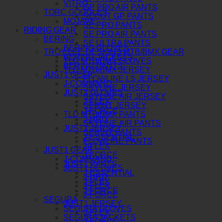
VITRO
GP PRO AIR PANTS
TORC GOGGLES
SCOUT GP PANTS
MOJAVE
SE PRO PANTS
RIDING GEAR
SE PRO AIR PANTS
BERING
SE ULTRA PANTS
BERING GLOVES
TROY LEE DESIGNS MTB/BMX GEAR
BERING JACKETS
TLD MTB/BMX GLOVES
BERING PANTS
TLD MTB/BMX JERSEY
JUST1 GEAR
FLOWLINE LS JERSEY
J-COMMAND
SKYLINE JERSEY
JUST1 GLOVES
SKYLINE AIR JERSEY
J-FLEX
SPRINT JERSEY
J-FORCE
TLD MTB/BMX PANTS
J-HRD
SKYLINE AIR PANTS
JUST1 JERSEY
SPRINT PANTS
J-ESSENTIAL
FLOWLINE PANTS
J-FLEX
JUST1 GEAR
J-FORCE
J-COMMAND
JUST1 PANTS
JUST1 GLOVES
J-ESSENTIAL
J-HRD
J-FLEX
J-FLEX
J-FORCE
J-FORCE
SEGURA
JUST1 JERSEY
SEGURA GLOVES
J-FLEX
SEGURA JACKETS
J-FORCE