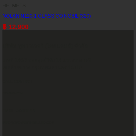
HELMETS
NOLAN N120-1 CLASSICO NOBIL (320)
฿
12,900
บริษัท ทูพาวเวอร์ (ไทยแลนด์) จำกัด
เลขที่ 146/3 ซอยศูนย์วิจัย 14 แขวงบางกะปิ
เขตห้วยขวาง กรุงเทพมหานคร 10310
CALL CONTACT
083-609-7424
EMAIL ADDRESS
INFO@2POWERTHAILAND.COM