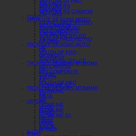
SPARTAN GT PRO
J39 – ABS
SPARTAN RS
J38 – ABS
SPARTAN RS CARBON
J34 – ABS
TORC
TROY LEE DESIGNS MOTO
T-1 FULL FACE RETRO
SE5 CARBON
T-3 RETRO MOTO
SE5 COMPOSITE
T-50 RETRO
SE4 POLYACRYLITE
T-9 FULL FACE RETRO
GP PRO
TROY LEE DESIGNS MOTO
GP
GP
YOUTH GP PRO
GP PRO
YOUTH GP
SE4 POLYACRYLITE
TROY LEE DESIGNS MTB/BMX
SE5 CARBON
D4
SE5 COMPOSITE
STAGE
YOUTH
A3
YOUTH GP PRO
FLOWLINE SE
TROY LEE DESIGNS MTB/BMX
FLOWLINE
A3
GRAIL
D4
ORIGINE
FLOWLINE
VEGA
FLOWLINE
PRIMO
FLOWLINE SE
PALIO
GRAIL
LOGIC
STAGE
APRICA
X-LITE
TORC