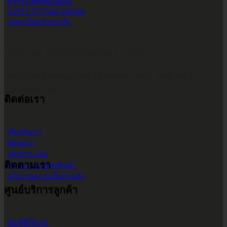
ตารางไซส์ชุดป้องกัน
JUST1 FITTING ROOM
ลงทะเบียนรับประกัน
บริษัท ทูพาวเวอร์ (ไทยแลนด์) จำกัด
เลขที่ 146/3 ซอยศูนย์วิจัย 14 แขวงบางกะปิ เขตห้วยขวาง
กรุงเทพมหานคร 10310
ติดต่อเรา
เกี่ยวกับเรา
ติดต่อเรา
แจ้งชำระเงิน
ติดตามเรา
สถานะการจัดส่งสินค้า
นโยบายความเป็นส่วนตัว
ศูนย์บริการลูกค้า
บัญชีผู้ใช้งาน