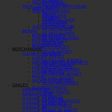
SEGURA PANTS
J-ESSENTIAL
TROY LEE DESIGNS MOTO GEAR
JUST1 PANTS
TLD MOTO GLOVES
J-FLEX
AIR GLOVES
J-FORCE
GAMBIT GLOVES
J-ESSENTIAL
GP GLOVES
JUST1 FITTING ROOM
GP PRO GLOVE
BERING
SE PRO GLOVES
BERING GLOVES
SE ULTRA GLOVES
BERING JACKETS
YOUTH AIR
BERING PANTS
TLD MOTO JERSEY
MERCHANDISE
GP AIR JERSEY
TLD MERCHANDISE
GP JERSEY
CAPS
GP PRO AIR JERSEY
WINDBREAKERS & JACKETS
GP PRO JERSEY
LONG SLEEVE TEES
SCOUT GP JERSEY
HOODIE FLEECE
SE PRO AIR JERSEY
BAGS
SE PRO JERSEY
SHORT SLEEVE TEE
SE ULTRA JERSEY
OAKLEY
TLD MOTO PANTS
AIRBRAKE MX
GP AIR PANTS
AIRBRAKE MTB
GP PANTS
O-FRAME 2.0 PRO MX
GP PRO AIR PANTS
O-FRAME 2.0 PRO MTB
GP PRO PANTS
O-FRAME MX
SCOUT GP PANTS