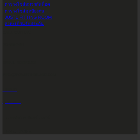
ตารางไซส์หมวกกันน็อค
ตารางไซส์ชุดป้องกัน
JUST1 FITTING ROOM
ลงทะเบียนรับประกัน
CALL CONTACT
083-609-7424
EMAIL ADDRESS
INFO@2POWERTHAILAND.COM
LINE ID
@2POWER
เวลาทำการ จันทร์ - เสาร์
9.00 น. - 17.30 น.