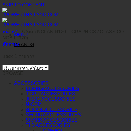
SKIP TO CONTENT
หน้าหลัก
/
สินค้า NOLAN N120-1 GRAPHICS
/
CLASSICO
MENU
NOBIL (320)
คัดกรอง
BRANDS
แสดง 1 รายการ
BROWSE
ACCESSORIES
BERING ACCESSORIES
J-GPR ACCESSORIES
JUST1 ACCESSORIES
N-COM
NOLAN ACCESSORIES
SEGURA ACCESSORIES
SHARK ACCESSORIES
TLD ACCESSORIES
TLD GRIPS