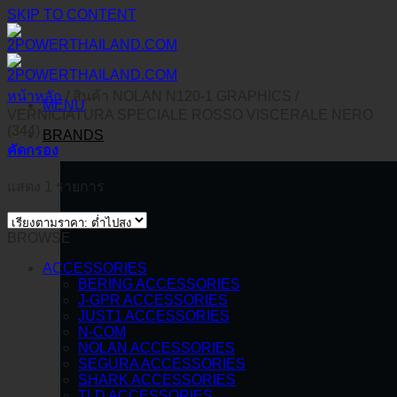
SKIP TO CONTENT
หน้าหลัก
/
สินค้า NOLAN N120-1 GRAPHICS
/
MENU
VERNICIATURA SPECIALE ROSSO VISCERALE NERO
(344)
BRANDS
คัดกรอง
แสดง 1 รายการ
BROWSE
ACCESSORIES
BERING ACCESSORIES
J-GPR ACCESSORIES
JUST1 ACCESSORIES
N-COM
NOLAN ACCESSORIES
SEGURA ACCESSORIES
SHARK ACCESSORIES
TLD ACCESSORIES