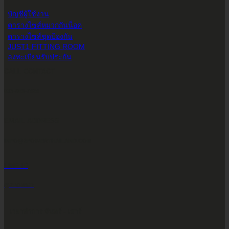
บัญชีผู้ใช้งาน
ตารางไซส์หมวกกันน็อค
ตารางไซส์ชุดป้องกัน
JUST1 FITTING ROOM
ลงทะเบียนรับประกัน
CALL CONTACT
083-609-7424
EMAIL ADDRESS
INFO@2POWERTHAILAND.COM
LINE ID
@2POWER
เวลาทำการ จันทร์ - เสาร์