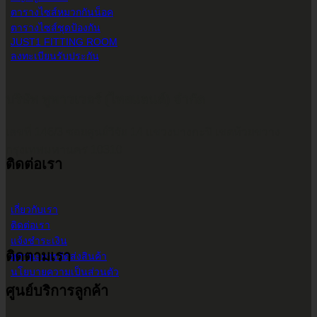
ตารางไซส์หมวกกันน็อค
ตารางไซส์ชุดป้องกัน
JUST1 FITTING ROOM
ลงทะเบียนรับประกัน
บริษัท ทูพาวเวอร์ (ไทยแลนด์) จำกัด
เลขที่ 146/3 ซอยศูนย์วิจัย 14 แขวงบางกะปิ เขตห้วยขวาง
กรุงเทพมหานคร 10310
ติดต่อเรา
เกี่ยวกับเรา
ติดต่อเรา
แจ้งชำระเงิน
ติดตามเรา
สถานะการจัดส่งสินค้า
นโยบายความเป็นส่วนตัว
ศูนย์บริการลูกค้า