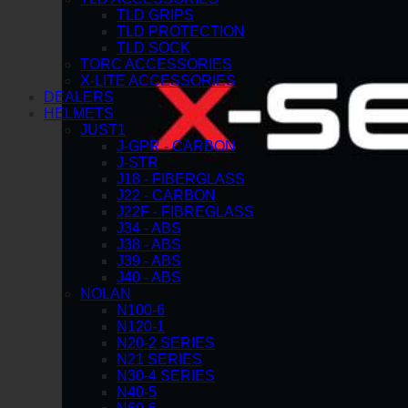
TLD GRIPS
TLD PROTECTION
TLD SOCK
TORC ACCESSORIES
X-LITE ACCESSORIES
DEALERS
HELMETS
JUST1
J-GPR - CARBON
J-STR
J18 - FIBERGLASS
J22 - CARBON
J22F - FIBREGLASS
J34 - ABS
J38 - ABS
J39 - ABS
J40 - ABS
NOLAN
N100-6
N120-1
N20-2 SERIES
N21 SERIES
N30-4 SERIES
N40-5