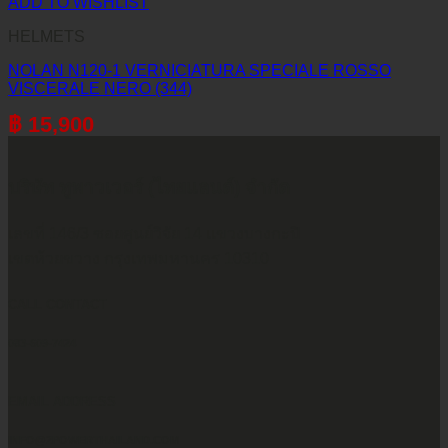
ADD TO WISHLIST
HELMETS
NOLAN N120-1 VERNICIATURA SPECIALE ROSSO
VISCERALE NERO (344)
฿
15,900
บริษัท ทูพาวเวอร์ (ไทยแลนด์) จำกัด
เลขที่ 146/3 ซอยศูนย์วิจัย 14 แขวงบางกะปิ
เขตห้วยขวาง กรุงเทพมหานคร 10310
CALL CONTACT
083-609-7424
EMAIL ADDRESS
INFO@2POWERTHAILAND.COM