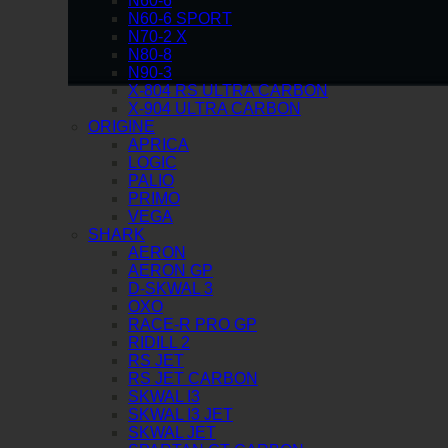
N60-6
N60-6 SPORT
N70-2 X
N80-8
N90-3
X-804 RS ULTRA CARBON
X-904 ULTRA CARBON
ORIGINE
APRICA
LOGIC
PALIO
PRIMO
VEGA
SHARK
AERON
AERON GP
D-SKWAL 3
OXO
RACE-R PRO GP
RIDILL 2
RS JET
RS JET CARBON
SKWAL I3
SKWAL I3 JET
SKWAL JET