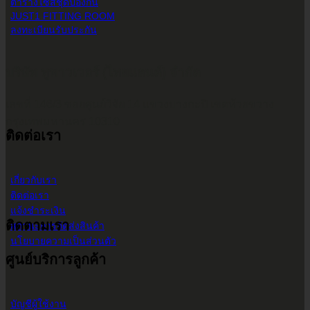
ตารางไซส์ชุดป้องกัน
JUST1 FITTING ROOM
ลงทะเบียนรับประกัน
บริษัท ทูพาวเวอร์ (ไทยแลนด์) จำกัด
เลขที่ 146/3 ซอยศูนย์วิจัย 14 แขวงบางกะปิ เขตห้วยขวาง
กรุงเทพมหานคร 10310
ติดต่อเรา
เกี่ยวกับเรา
ติดต่อเรา
แจ้งชำระเงิน
ติดตามเรา
สถานะการจัดส่งสินค้า
นโยบายความเป็นส่วนตัว
ศูนย์บริการลูกค้า
บัญชีผู้ใช้งาน