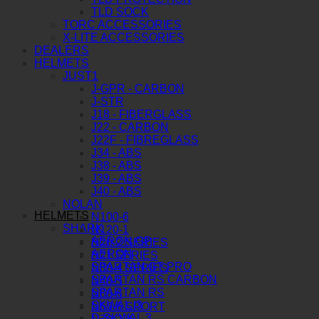
TLD SOCK
TORC ACCESSORIES
X-LITE ACCESSORIES
DEALERS
HELMETS
JUST1
J-GPR - CARBON
J-STR
J18 - FIBERGLASS
J22 - CARBON
J22F - FIBREGLASS
J34 - ABS
J38 - ABS
J39 - ABS
J40 - ABS
NOLAN
HELMETS
N100-6
SHARK
N120-1
AERON GP
N20-2 SERIES
AERON
N21 SERIES
SPARTAN GT PRO
N30-4 SERIES
SPARTAN RS CARBON
N40-5
SPARTAN RS
N60-6
SKWAL I3
N60-6 SPORT
D-SKWAL 3