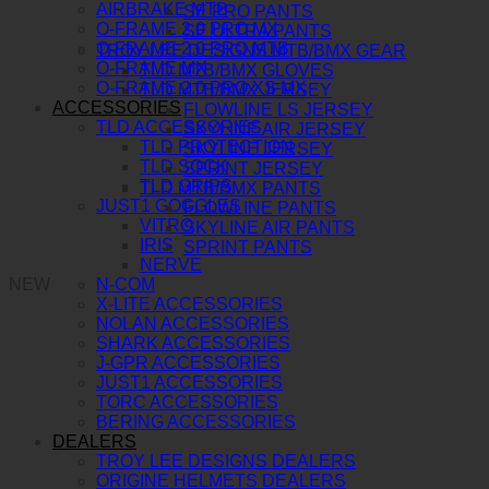
AIRBRAKE MTB
SE PRO PANTS
O-FRAME 2.0 PRO MX
SE ULTRA PANTS
O-FRAME 2.0 PRO MTB
TROY LEE DESIGNS MTB/BMX GEAR
O-FRAME MX
TLD MTB/BMX GLOVES
O-FRAME 2.0 PRO XS MX
TLD MTB/BMX JERSEY
ACCESSORIES
FLOWLINE LS JERSEY
TLD ACCESSORIES
SKYLINE AIR JERSEY
TLD PROTECTION
SKYLINE JERSEY
TLD SOCK
SPRINT JERSEY
TLD GRIPS
TLD MTB/BMX PANTS
JUST1 GOGGLES
FLOWLINE PANTS
VITRO
SKYLINE AIR PANTS
IRIS
SPRINT PANTS
NERVE
NEW
N-COM
X-LITE ACCESSORIES
NOLAN ACCESSORIES
SHARK ACCESSORIES
J-GPR ACCESSORIES
JUST1 ACCESSORIES
TORC ACCESSORIES
BERING ACCESSORIES
DEALERS
TROY LEE DESIGNS DEALERS
ORIGINE HELMETS DEALERS