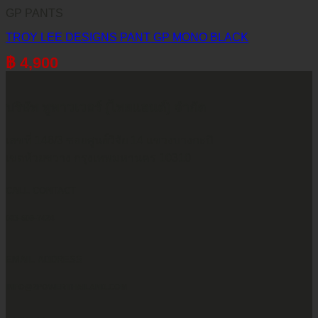
GP PANTS
TROY LEE DESIGNS PANT GP MONO BLACK
฿
4,900
บริษัท ทูพาวเวอร์ (ไทยแลนด์) จำกัด
เลขที่ 146/3 ซอยศูนย์วิจัย 14 แขวงบางกะปิ
เขตห้วยขวาง กรุงเทพมหานคร 10310
CALL CONTACT
083-609-7424
EMAIL ADDRESS
INFO@2POWERTHAILAND.COM