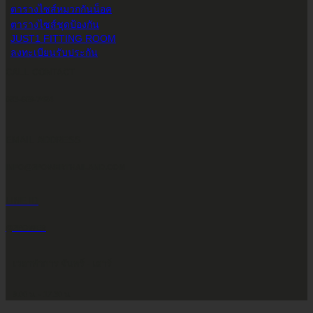
ตารางไซส์หมวกกันน็อค
ตารางไซส์ชุดป้องกัน
JUST1 FITTING ROOM
ลงทะเบียนรับประกัน
CALL CONTACT
083-609-7424
EMAIL ADDRESS
INFO@2POWERTHAILAND.COM
LINE ID
@2POWER
เวลาทำการ จันทร์ - เสาร์
9.00 น. - 17.30 น.