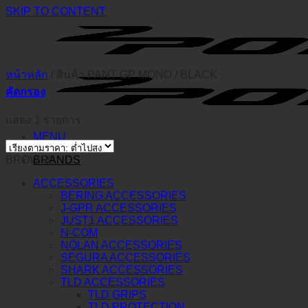
SKIP TO CONTENT
หน้าหลัก
/
สินค้า PANT GP MONO
/
BLACK
คัดกรอง
แสดง 1 รายการ
MENU
BROWSE
BRANDS
ACCESSORIES
BERING ACCESSORIES
J-GPR ACCESSORIES
JUST1 ACCESSORIES
N-COM
NOLAN ACCESSORIES
SEGURA ACCESSORIES
SHARK ACCESSORIES
TLD ACCESSORIES
TLD GRIPS
TLD PROTECTION