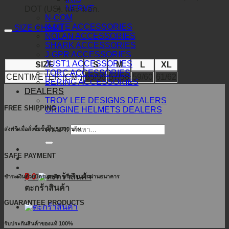
NERVE
DOT (US). และ มอก.
N-COM
X-LITE ACCESSORIES
SIZE CHART
NOLAN ACCESSORIES
SHARK ACCESSORIES
J-GPR ACCESSORIES
JUST1 ACCESSORIES
SIZE
S
M
L
XL
TORC ACCESSORIES
CENTIMETER (CM.)
55/56
57/58
59/60
61/62
BERING ACCESSORIES
DEALERS
TROY LEE DESIGNS DEALERS
FREE SHIPPING
ORIGINE HELMETS DEALERS
ค้นหา:
ส่งฟรี เมื่อสั่งซื้อขั้นต่ำ 5,000 บาท
SAFE PAYMENT
฿
0
ชำระเงินด้วยบัตรเครดิต หรือโอนเงินผ่านธนาคาร
ตะกร้าสินค้า
GUARANTEE PRODUCTS
รับประกันสินค้าของแท้ 100%