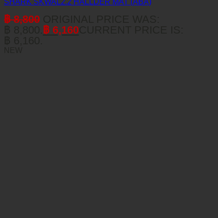
SHARK SKWAL2.2 HALLDER MAT (ABA)
฿
8,800
ORIGINAL PRICE WAS:
฿ 8,800.
฿
6,160
CURRENT PRICE IS:
฿ 6,160.
NEW