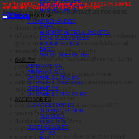
BERING JACKETS
*ราคาใน SHOPEE จะแพงกว่าซื้อตรงกับหน้าร้าน / PRICES ON SHOPEE
ARE HIGHER THAN BUYING DIRECTLY IN STORES.
BERING PANTS
ติดต่อสอบถามข้อมูลเพิ่มเติม / CONTACT US FOR MORE
LINE@
คำอธิบาย
MERCHANDISE
FACEBOOK
INFORMATION :
TLD MERCHANDISE
CAPS
น้ำหนัก 1,500 G. +-50 G.
WINDBREAKERS & JACKETS
เปลือกหมวกผลิตจากวัสดุเทอร์โมพลาสติก มีความยืดหยุ่น
LONG SLEEVE TEES
HOODIE FLEECE
สูง สามารถซับ และกระจายแรงกระแทกได้เป็นอย่างดี
BAGS
ช่องลมเข้า 2 จุดบริเวณ ศรีษะ และปาก
SHORT SLEEVE TEE
ชิลด์ผลิตจากวัสดุโพลีคาร์บอเนตออปติคอล หนา 2.2 มิล
OAKLEY
AIRBRAKE MX
และป้องกันรอยขีดข่วน
AIRBRAKE MTB
ชิลด์รองรับการติดตั้ง PINLOCK MAX VISION
O-FRAME 2.0 PRO MX
กลไกตัวยึดชิลด์หน้าล็อคแน่นหนา สามารถถอดประกอบ
O-FRAME 2.0 PRO MTB
O-FRAME MX
ได้อย่างง่ายดาย และรวดเร็ว
O-FRAME 2.0 PRO XS MX
รองรับการสวมใส่แว่นสายตา
ACCESSORIES
TLD ACCESSORIES
ผ้านวมแบบพิเศษป้องกันภูมิแพ้ ระบายอากาศได้ดี
TLD PROTECTION
นวมสามารถถอดซักได้
TLD SOCK
มีเมาส์การ์ด และแผ่นปิดใต้คาง
TLD GRIPS
JUST1 GOGGLES
สายรัดคางแบบ DD-RING
VITRO
ผ่านมาตราฐานความปลอดภัย ECE R-22.05 (EU) &
IRIS