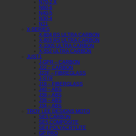
N70-2 X
N60-6
N40-5
N30-4
N21
X-SERIES
X-804 RS ULTRA CARBON
X-803 RS ULTRA CARBON
X-1005 ULTRA CARBON
X-552 ULTRA CARBON
JUST1
J-GPR – CARBON
J22 – CARBON
J22F – FIBREGLASS
J-STR
J18 – FIBERGLASS
J40 – ABS
J39 – ABS
J38 – ABS
J34 – ABS
TROY LEE DESIGNS MOTO
SE5 CARBON
SE5 COMPOSITE
SE4 POLYACRYLITE
GP PRO