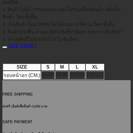
ละเอียด
1. สินค้าไม่มีการรับประกัน และไม่รับเปลี่ยนสินค้า หรือคืน
สินค้า ใดๆ ทั้งสิ้น
2. เป็นสินค้าใหม่ 100% ไม่ได้ผ่านการใช้งาน ใดๆ ทั้งสิ้น
3. สินค้าบางชิ้น อาจจะมีตำหนิเล็กๆน้อยๆ จากการเก็บรักษา
4. สงวนสิทธิ์ไม่ร่วมกับโปรโมชั่นอื่นๆ
SIZE CHART
SIZE
S
M
L
XL
85-88
89-96
97-104
105-112
รอบหน้าอก (CM.)
FREE SHIPPING
ส่งฟรี เมื่อสั่งซื้อขั้นต่ำ 5,000 บาท
SAFE PAYMENT