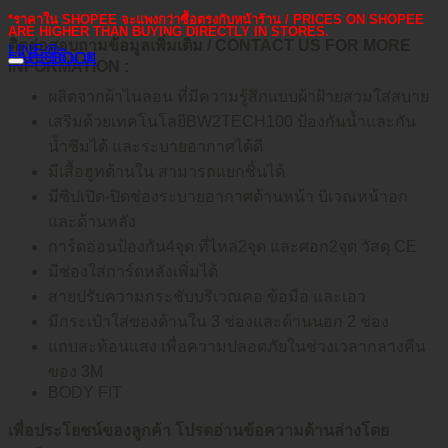
*ราคาใน SHOPEE จะแพงกว่าซื้อตรงกับหน้าร้าน / PRICES ON SHOPEE
ARE HIGHER THAN BUYING DIRECTLY IN STORES.
ติดต่อสอบถามข้อมูลเพิ่มเติม / CONTACT US FOR MORE
LINE@
คำอธิบาย
FACEBOOK
INFORMATION :
ผลิตจากผ้าไนลอน ที่มีความรู้สึกแบบผ้าฝ้ายสวมใส่สบาย
เสริมด้วยเทคโนโลยีBW2TECH100 ป้องกันน้ำและกัน
น้ำซึมได้ และระบายอากาศได้ดี
มีเสื้อฮูทด้านใน สามารถแยกชิ้นได้
มีซิปเปิด-ปิดช่องระบายอากาศด้านหน้า บิเวณหน้าอก
และด้านหลัง
การ์ดอ่อนป้องกัน4จุด ที่ไหล่2จุด และศอก2จุด วัสดุ CE
มีช่องใส่การ์ดหลังเพิ่มได้
สายปรับความกระชับบริเวณคอ ข้อมือ และเอว
มีกระเป๋าใส่ของด้านใน 3 ช่องและด้านนอก 2 ช่อง
แถบสะท้อนแสง เพื่อความปลอดภัยในช่วงเวลากลางคืน
ของ 3M
BODY FIT
เพื่อประโยชน์ของลูกค้า โปรดอ่านข้อความด้านล่างโดย