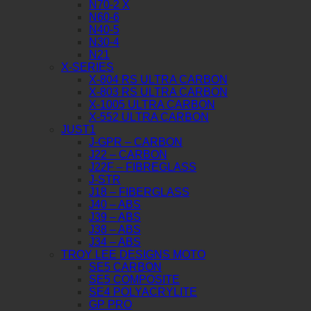
N70-2 X
N60-6
N40-5
N30-4
N21
X-SERIES
X-804 RS ULTRA CARBON
X-803 RS ULTRA CARBON
X-1005 ULTRA CARBON
X-552 ULTRA CARBON
JUST1
J-GPR – CARBON
J22 – CARBON
J22F – FIBREGLASS
J-STR
J18 – FIBERGLASS
J40 – ABS
J39 – ABS
J38 – ABS
J34 – ABS
TROY LEE DESIGNS MOTO
SE5 CARBON
SE5 COMPOSITE
SE4 POLYACRYLITE
GP PRO