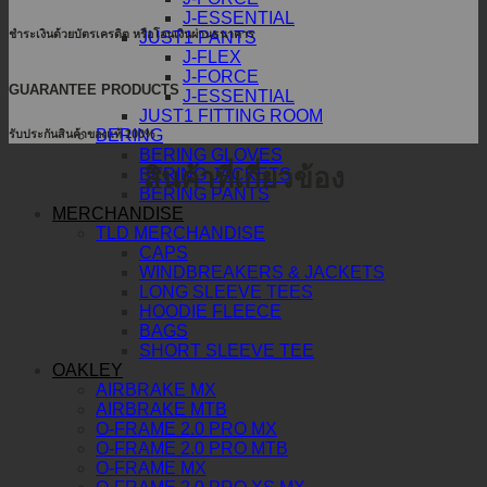
J-ESSENTIAL
ชำระเงินด้วยบัตรเครดิต หรือโอนเงินผ่านธนาคาร
JUST1 PANTS
J-FLEX
J-FORCE
GUARANTEE PRODUCTS
J-ESSENTIAL
JUST1 FITTING ROOM
BERING
รับประกันสินค้าของแท้ 100%
BERING GLOVES
สินค้าที่เกี่ยวข้อง
BERING JACKETS
BERING PANTS
MERCHANDISE
TLD MERCHANDISE
CAPS
WINDBREAKERS & JACKETS
LONG SLEEVE TEES
HOODIE FLEECE
BAGS
SHORT SLEEVE TEE
OAKLEY
AIRBRAKE MX
AIRBRAKE MTB
O-FRAME 2.0 PRO MX
O-FRAME 2.0 PRO MTB
O-FRAME MX