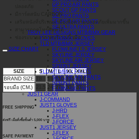
GP PRO AIR PANTS
ปลอดภัย
SCOUT GP PANTS
มีการ์ดสนับ CARBON
SE PRO PANTS
SE PRO AIR PANTS
เสริมหนังที่ปริเวณผ่ามือเพื่อความปลอดภัยเพิ่มมากขึ้น
SE ULTRA PANTS
สามารถกดโทรศัพท์ได้
TROY LEE DESIGNS MTB/BMX GEAR
ช่องระบายอากาศบริเวณนิ้วมือ
TLD MTB/BMX GLOVES
TLD MTB/BMX JERSEY
SIZE CHART
FLOWLINE LS JERSEY
SKYLINE JERSEY
SKYLINE AIR JERSEY
SPRINT JERSEY
SIZE
S
M
L
XL
XXL
TLD MTB/BMX PANTS
SKYLINE AIR PANTS
BRAND SIZE
T8
T9
T10
T11
T12
SPRINT PANTS
21.5
24
27
30
33
รอบมือ (CM.)
FLOWLINE PANTS
JUST1 GEAR
J-COMMAND
JUST1 GLOVES
FREE SHIPPING
J-HRD
J-FLEX
ส่งฟรี เมื่อสั่งซื้อขั้นต่ำ 5,000 บาท
J-FORCE
JUST1 JERSEY
J-FLEX
SAFE PAYMENT
J-FORCE