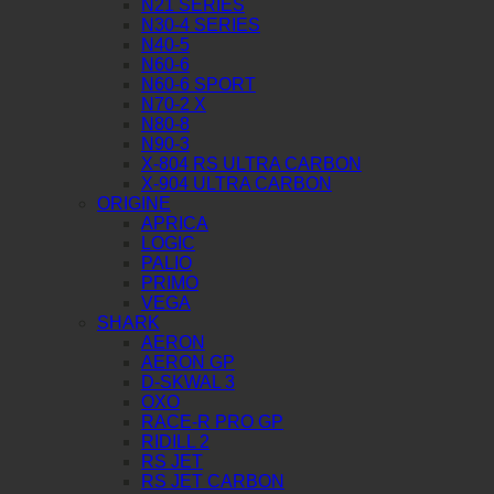
N21 SERIES
N30-4 SERIES
N40-5
N60-6
N60-6 SPORT
N70-2 X
N80-8
N90-3
X-804 RS ULTRA CARBON
X-904 ULTRA CARBON
ORIGINE
APRICA
LOGIC
PALIO
PRIMO
VEGA
SHARK
AERON
AERON GP
D-SKWAL 3
OXO
RACE-R PRO GP
RIDILL 2
RS JET
RS JET CARBON