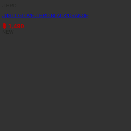
J-HRD
JUST1 GLOVE J-HRD BLACK/ORANGE
฿
1,490
NEW