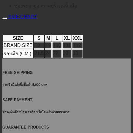
ช่องระบายอากาศบริเวณนิ้วมือ
SIZE CHART
SIZE
S
M
L
XL
XXL
BRAND SIZE
T8
T9
T10
T11
T12
21.5
24
27
30
33
รอบมือ (CM.)
FREE SHIPPING
ส่งฟรี เมื่อสั่งซื้อขั้นต่ำ 5,000 บาท
SAFE PAYMENT
ชำระเงินด้วยบัตรเครดิต หรือโอนเงินผ่านธนาคาร
GUARANTEE PRODUCTS