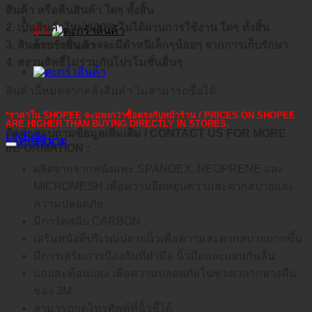
สินค้า หรือคืนสินค้า ใดๆ ทั้งสิ้น
2. เป็นสินค้าใหม่ 100% ไม่ได้ผ่านการใช้งาน ใดๆ ทั้งสิ้น
฿
0
3. สินค้าบางชิ้น อาจจะมีตำหนิเล็กๆน้อยๆ จากการเก็บรักษา
ตะกร้าสินค้า
4. สงวนสิทธิ์ไม่ร่วมกับโปรโมชั่นอื่นๆ
สินค้านี้หมดจากคลังสินค้า ไม่สามารถซื้อได้
*ราคาใน SHOPEE จะแพงกว่าซื้อตรงกับหน้าร้าน / PRICES ON SHOPEE
ARE HIGHER THAN BUYING DIRECTLY IN STORES.
ติดต่อสอบถามข้อมูลเพิ่มเติม / CONTACT US FOR MORE
LINE@
คำอธิบาย
FACEBOOK
INFORMATION :
ผลิตจากจากหนังแพะ SPANDEX, NEOPRENE และ
MICROMESH เพื่อความยืดหยุ่นความสะดวกสบายและ
ความปลอดภัย
มีการ์ดสนับ CARBON
เสริมหนังที่ปริเวณปลายนิ้วเพื่อความสะดวกสบายมากขึ้น
มีการเสริมการป้องกันที่ฝ่ามือ นิ้วมือและแผ่นกันลื่น
แถบสะท้อนแสง เพื่อความปลอดภัยในช่วงเวลากลางคืน
ของ 3M
สามารถกดโทรศัพท์ที่นิ้วชี้ได้