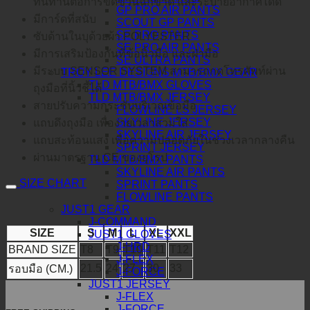
ทนทานต่อการขีดข่วนฉีกขาด และระบายอากาศได้ดี
GP PRO AIR PANTS
มีการ์ดที่สนับ
SCOUT GP PANTS
SE PRO PANTS
ซับด้านในบุด้วยผ้า POLYESTER
SE PRO AIR PANTS
มีการเสริมป้องกันที่ข้อนิ้วมือ และฝ่ามือ
SE ULTRA PANTS
มีระบบ SENSOR SYSTEM สามารถกดโทรศัพท์ผ่าน
TROY LEE DESIGNS MTB/BMX GEAR
TLD MTB/BMX GLOVES
ถุงมือที่นิ้วชี้ได้
TLD MTB/BMX JERSEY
สายปรับความกระชับบริเวณข้อมือ
FLOWLINE LS JERSEY
SKYLINE JERSEY
แถบดึงถุงมือ เพื่อง่ายเวลาสวมใส่
SKYLINE AIR JERSEY
แถบสะท้อนแสง เพื่อความปลอดภัยในช่วงเวลากลางคืน
SPRINT JERSEY
ผ่านมาตรฐาน CE ของยุโรป
TLD MTB/BMX PANTS
SKYLINE AIR PANTS
SIZE CHART
SPRINT PANTS
FLOWLINE PANTS
JUST1 GEAR
J-COMMAND
SIZE
S
M
L
XL
XXL
JUST1 GLOVES
J-HRD
BRAND SIZE
T8
T9
T10
T11
T12
J-FLEX
21.5
24
27
30
33
รอบมือ (CM.)
J-FORCE
JUST1 JERSEY
J-FLEX
J-FORCE