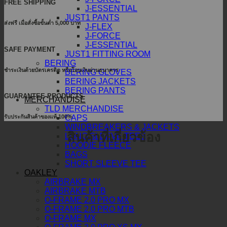
FREE SHIPPING
J-ESSENTIAL
JUST1 PANTS
ส่งฟรี เมื่อสั่งซื้อขั้นต่ำ 5,000 บาท
J-FLEX
J-FORCE
J-ESSENTIAL
SAFE PAYMENT
JUST1 FITTING ROOM
BERING
ชำระเงินด้วยบัตรเครดิต หรือโอนเงินผ่านธนาคาร
BERING GLOVES
BERING JACKETS
BERING PANTS
GUARANTEE PRODUCTS
MERCHANDISE
TLD MERCHANDISE
รับประกันสินค้าของแท้ 100%
CAPS
WINDBREAKERS & JACKETS
สินค้าที่เกี่ยวข้อง
LONG SLEEVE TEES
HOODIE FLEECE
BAGS
SHORT SLEEVE TEE
OAKLEY
AIRBRAKE MX
AIRBRAKE MTB
O-FRAME 2.0 PRO MX
O-FRAME 2.0 PRO MTB
O-FRAME MX