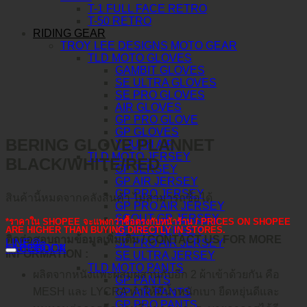
T-1 FULL FACE RETRO
T-50 RETRO
RIDING GEAR
TROY LEE DESIGNS MOTO GEAR
TLD MOTO GLOVES
GAMBIT GLOVES
SE ULTRA GLOVES
SE PRO GLOVES
AIR GLOVES
GP PRO GLOVE
GP GLOVES
BERING GLOVE PLANNET
YOUTH AIR
TLD MOTO JERSEY
BLACK/WHITE/RED
GP JERSEY
GP AIR JERSEY
GP PRO JERSEY
สินค้านี้หมดจากคลังสินค้า ไม่สามารถซื้อได้
GP PRO AIR JERSEY
SCOUT GP JERSEY
*ราคาใน SHOPEE จะแพงกว่าซื้อตรงกับหน้าร้าน / PRICES ON SHOPEE
SE PRO JERSEY
ARE HIGHER THAN BUYING DIRECTLY IN STORES.
ติดต่อสอบถามข้อมูลเพิ่มเติม / CONTACT US FOR MORE
SE PRO AIR JERSEY
LINE@
คำอธิบาย
FACEBOOK
INFORMATION :
SE ULTRA JERSEY
TLD MOTO PANTS
ผลิตจากหนังแพะผสมผสานกับอีก 2 ผ้าเข้าด้วยกัน คือ
GP PANTS
MESH และ LYCRA ทำให้มีน้ำหนักเบา ยืดหยุ่นดีและ
GP AIR PANTS
GP PRO PANTS