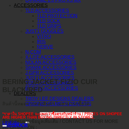
O-FRAME 2.0 PRO XS MX
ACCESSORIES
TLD ACCESSORIES
TLD PROTECTION
TLD SOCK
TLD GRIPS
JUST1 GOGGLES
VITRO
IRIS
NERVE
N-COM
X-LITE ACCESSORIES
NOLAN ACCESSORIES
SHARK ACCESSORIES
J-GPR ACCESSORIES
JUST1 ACCESSORIES
BERING JACKET FIZIO CUIR
TORC ACCESSORIES
BLACK/RED
BERING ACCESSORIES
DEALERS
TROY LEE DESIGNS DEALERS
ORIGINE HELMETS DEALERS
สินค้านี้หมดจากคลังสินค้า ไม่สามารถซื้อได้
*ราคาใน SHOPEE จะแพงกว่าซื้อตรงกับหน้าร้าน / PRICES ON SHOPEE
ค้นหา:
ARE HIGHER THAN BUYING DIRECTLY IN STORES.
ติดต่อสอบถามข้อมูลเพิ่มเติม / CONTACT US FOR MORE
LINE@
คำอธิบาย
FACEBOOK
INFORMATION :