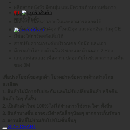
ผลิตจากหนังวัว ยืดหยุ่น และมีความต้านทานต่อการ
฿
0
เสียดสีสูง
ตะกร้าสินค้า
มีเสื้อซับกันหนาวภายในและสามารถถอดได้
การ์ดอ่อนป้องกัน4จุด ที่ไหล่2จุด และศอก2จุด วัสดุ CE
มีช่องใส่การ์ดหลังเพิ่มได้
สายปรับความกระชับบริเวณคอ ข้อมือ และเอว
มีกระเป๋าใส่ของด้านใน 3 ช่องและด้านนอก 2 ช่อง
แถบสะท้อนแสง เพื่อความปลอดภัยในช่วงเวลากลางคืน
ของ 3M
เพื่อประโยชน์ของลูกค้า โปรดอ่านข้อความด้านล่างโดย
ละเอียด
1. สินค้าไม่มีการรับประกัน และไม่รับเปลี่ยนสินค้า หรือคืน
สินค้า ใดๆ ทั้งสิ้น
2. เป็นสินค้าใหม่ 100% ไม่ได้ผ่านการใช้งาน ใดๆ ทั้งสิ้น
3. สินค้าบางชิ้น อาจจะมีตำหนิเล็กๆน้อยๆ จากการเก็บรักษา
4. สงวนสิทธิ์ไม่ร่วมกับโปรโมชั่นอื่นๆ
SIZE CHART