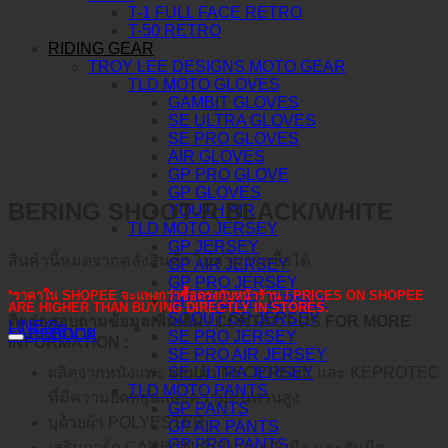
T-1 FULL FACE RETRO
T-50 RETRO
RIDING GEAR
TROY LEE DESIGNS MOTO GEAR
TLD MOTO GLOVES
GAMBIT GLOVES
SE ULTRA GLOVES
SE PRO GLOVES
AIR GLOVES
GP PRO GLOVE
GP GLOVES
BERING SHOOT-R BLACK/WHITE
YOUTH AIR
TLD MOTO JERSEY
GP JERSEY
สินค้านี้หมดจากคลังสินค้า ไม่สามารถซื้อได้
GP AIR JERSEY
GP PRO JERSEY
*ราคาใน SHOPEE จะแพงกว่าซื้อตรงกับหน้าร้าน / PRICES ON SHOPEE
GP PRO AIR JERSEY
ARE HIGHER THAN BUYING DIRECTLY IN STORES.
SCOUT GP JERSEY
ติดต่อสอบถามข้อมูลเพิ่มเติม / CONTACT US FOR MORE
LINE@
คำอธิบาย
FACEBOOK
SE PRO JERSEY
INFORMATION :
SE PRO AIR JERSEY
SE ULTRA JERSEY
ผลิตจากหนังแพะ ผสมผ้า NEOPRENE และ KEPROTEC
TLD MOTO PANTS
ที่มีความยืดหยุ่นและความทนทานสูง
GP PANTS
บุด้วยผ้า POLYESTER
GP AIR PANTS
GP PRO PANTS
เสริมการ์ด CARBON ที่บริเวณสนับมือ และสันมือ