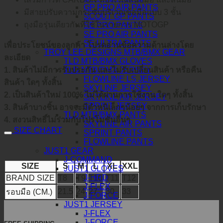
GP PRO AIR PANTS
มีสายปรับความกระซับบริเวณข้อมือแบบ 3 ชั้น
SCOUT GP PANTS
ถุงมือรุ่นเดียวกันที่ใช้ในรายการ MOTOGP
SE PRO PANTS
SE PRO AIR PANTS
SE ULTRA PANTS
เพื่อประโยชน์ของลูกค้า โปรดอ่านข้อความด้านล่างโดย
TROY LEE DESIGNS MTB/BMX GEAR
ละเอียด
TLD MTB/BMX GLOVES
TLD MTB/BMX JERSEY
1. สินค้าไม่มีการรับประกัน และไม่รับเปลี่ยนสินค้า หรือคืน
FLOWLINE LS JERSEY
สินค้า ใดๆ ทั้งสิ้น
SKYLINE JERSEY
2. เป็นสินค้าใหม่ 100% ไม่ได้ผ่านการใช้งาน ใดๆ ทั้งสิ้น
SKYLINE AIR JERSEY
SPRINT JERSEY
3. สินค้าบางชิ้น อาจจะมีตำหนิเล็กๆน้อยๆ จากการเก็บรักษา
TLD MTB/BMX PANTS
4. สงวนสิทธิ์ไม่ร่วมกับโปรโมชั่นอื่นๆ
SKYLINE AIR PANTS
SIZE CHART
SPRINT PANTS
FLOWLINE PANTS
JUST1 GEAR
J-COMMAND
SIZE
S
M
L
XL
XXL
JUST1 GLOVES
J-HRD
BRAND SIZE
T8
T9
T10
T11
T12
J-FLEX
21.5
24
27
30
33
รอบมือ (CM.)
J-FORCE
JUST1 JERSEY
J-FLEX
J-FORCE