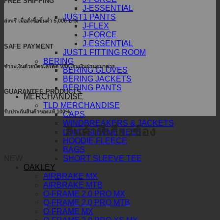
FREE SHIPPING
J-ESSENTIAL
JUST1 PANTS
ส่งฟรี เมื่อสั่งซื้อขั้นต่ำ 5,000 บาท
J-FLEX
J-FORCE
J-ESSENTIAL
SAFE PAYMENT
JUST1 FITTING ROOM
BERING
ชำระเงินด้วยบัตรเครดิต หรือโอนเงินผ่านธนาคาร
BERING GLOVES
BERING JACKETS
BERING PANTS
GUARANTEE PRODUCTS
MERCHANDISE
TLD MERCHANDISE
รับประกันสินค้าของแท้ 100%
CAPS
WINDBREAKERS & JACKETS
สินค้าที่เกี่ยวข้อง
LONG SLEEVE TEES
HOODIE FLEECE
BAGS
NEW
SHORT SLEEVE TEE
OAKLEY
AIRBRAKE MX
AIRBRAKE MTB
O-FRAME 2.0 PRO MX
O-FRAME 2.0 PRO MTB
O-FRAME MX