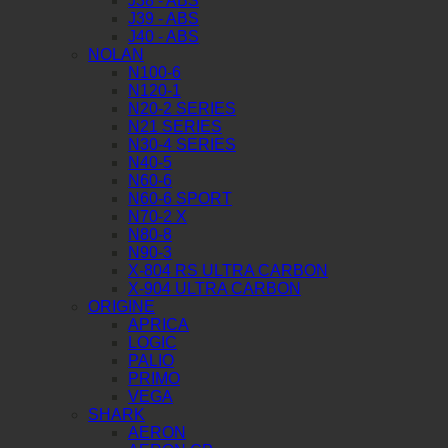
J38 - ABS
J39 - ABS
J40 - ABS
NOLAN
N100-6
N120-1
N20-2 SERIES
N21 SERIES
N30-4 SERIES
N40-5
N60-6
N60-6 SPORT
N70-2 X
N80-8
N90-3
X-804 RS ULTRA CARBON
X-904 ULTRA CARBON
ORIGINE
APRICA
LOGIC
PALIO
PRIMO
VEGA
SHARK
AERON