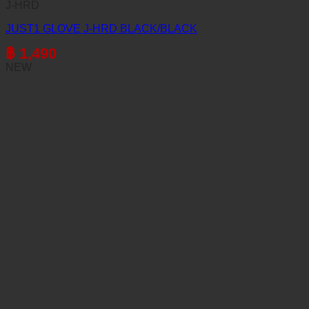
J-HRD
JUST1 GLOVE J-HRD BLACK/BLACK
฿
1,490
NEW