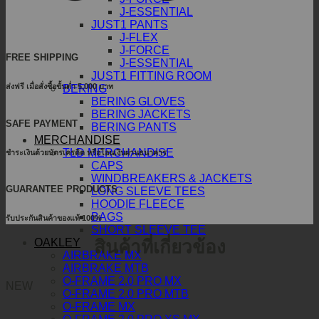
J-ESSENTIAL
JUST1 PANTS
J-FLEX
J-FORCE
FREE SHIPPING
J-ESSENTIAL
JUST1 FITTING ROOM
ส่งฟรี เมื่อสั่งซื้อขั้นต่ำ 5,000 บาท
BERING
BERING GLOVES
BERING JACKETS
SAFE PAYMENT
BERING PANTS
MERCHANDISE
TLD MERCHANDISE
ชำระเงินด้วยบัตรเครดิต หรือโอนเงินผ่านธนาคาร
CAPS
WINDBREAKERS & JACKETS
GUARANTEE PRODUCTS
LONG SLEEVE TEES
HOODIE FLEECE
BAGS
รับประกันสินค้าของแท้ 100%
SHORT SLEEVE TEE
สินค้าที่เกี่ยวข้อง
OAKLEY
AIRBRAKE MX
AIRBRAKE MTB
O-FRAME 2.0 PRO MX
NEW
O-FRAME 2.0 PRO MTB
O-FRAME MX