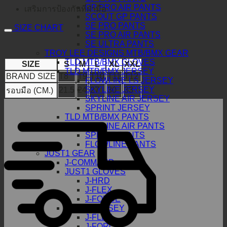
GP PRO AIR PANTS
เสริมการป้องกันที่ฝ่ามือ
SCOUT GP PANTS
SE PRO PANTS
SIZE CHART
SE PRO AIR PANTS
SE ULTRA PANTS
TROY LEE DESIGNS MTB/BMX GEAR
TLD MTB/BMX GLOVES
SIZE
S
M
L
XL
XXL
TLD MTB/BMX JERSEY
BRAND SIZE
T8
T9
T10
T11
T12
FLOWLINE LS JERSEY
SKYLINE JERSEY
21.5
24
27
30
33
รอบมือ (CM.)
SKYLINE AIR JERSEY
SPRINT JERSEY
TLD MTB/BMX PANTS
SKYLINE AIR PANTS
SPRINT PANTS
FLOWLINE PANTS
JUST1 GEAR
J-COMMAND
JUST1 GLOVES
J-HRD
J-FLEX
J-FORCE
JUST1 JERSEY
J-FLEX
J-FORCE