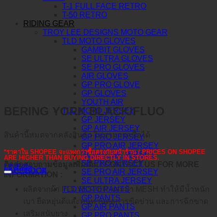
T-1 FULL FACE RETRO
T-50 RETRO
RIDING GEAR
TROY LEE DESIGNS MOTO GEAR
TLD MOTO GLOVES
GAMBIT GLOVES
SE ULTRA GLOVES
SE PRO GLOVES
AIR GLOVES
GP PRO GLOVE
GP GLOVES
YOUTH AIR
BERING YORK BLACK/FLUO
TLD MOTO JERSEY
GP JERSEY
GP AIR JERSEY
สินค้านี้หมดจากคลังสินค้า ไม่สามารถซื้อได้
GP PRO JERSEY
GP PRO AIR JERSEY
*ราคาใน SHOPEE จะแพงกว่าซื้อตรงกับหน้าร้าน / PRICES ON SHOPEE
SCOUT GP JERSEY
ARE HIGHER THAN BUYING DIRECTLY IN STORES.
SE PRO JERSEY
ติดต่อสอบถามข้อมูลเพิ่มเติม / CONTACT US FOR MORE
LINE@
คำอธิบาย
FACEBOOK
SE PRO AIR JERSEY
INFORMATION :
SE ULTRA JERSEY
TLD MOTO PANTS
ผลิตจากผ้า POLYESTER ผสมผ้า MESH ทำให้มีน้ำหนัก
GP PANTS
เบา ยืดหยุ่นดีและทนทานต่อการขีดข่วน และการฉีกขาด
GP AIR PANTS
เสริมสนับยาง
GP PRO PANTS