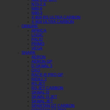
N70-2 X
N80-8
N90-3
X-804 RS ULTRA CARBON
X-904 ULTRA CARBON
ORIGINE
APRICA
LOGIC
PALIO
PRIMO
VEGA
SHARK
AERON
AERON GP
D-SKWAL 3
OXO
RACE-R PRO GP
RIDILL 2
RS JET
RS JET CARBON
SKWAL I3
SKWAL I3 JET
SKWAL JET
SPARTAN GT CARBON