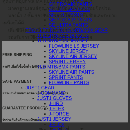
คุณภาพอุปกรณ์ MX แบรนด์ดังสัญชาติ ITALY
GP PRO AIR PANTS
มาตรฐานเลนส์คุณภาพ ปกป้อง UV และรอยขีดข่วน
SCOUT GP PANTS
SE PRO PANTS
ฟองน้ำ 2 ชั้น รองรับการสวมใส่แว่น / ซึมซับและระบาย
SE PRO AIR PANTS
เหนื่อยได้ดี
SE ULTRA PANTS
เพิ่มซิลิโคนกันลื่น และความกระชับ
TROY LEE DESIGNS MTB/BMX GEAR
TLD MTB/BMX GLOVES
รองรับการใช้งาน TEAR-OFF แผ่นกันรอย
TLD MTB/BMX JERSEY
FLOWLINE LS JERSEY
SKYLINE JERSEY
FREE SHIPPING
SKYLINE AIR JERSEY
SPRINT JERSEY
TLD MTB/BMX PANTS
ส่งฟรี เมื่อสั่งซื้อขั้นต่ำ 5,000 บาท
SKYLINE AIR PANTS
SPRINT PANTS
SAFE PAYMENT
FLOWLINE PANTS
JUST1 GEAR
J-COMMAND
ชำระเงินด้วยบัตรเครดิต หรือโอนเงินผ่านธนาคาร
JUST1 GLOVES
J-HRD
GUARANTEE PRODUCTS
J-FLEX
J-FORCE
JUST1 JERSEY
รับประกันสินค้าของแท้ 100%
J-FLEX
J-FORCE