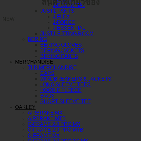
สินค้าที่เกี่ยวข้อง
J-ESSENTIAL
JUST1 PANTS
J-FLEX
NEW
J-FORCE
J-ESSENTIAL
JUST1 FITTING ROOM
BERING
BERING GLOVES
BERING JACKETS
BERING PANTS
MERCHANDISE
TLD MERCHANDISE
CAPS
WINDBREAKERS & JACKETS
LONG SLEEVE TEES
HOODIE FLEECE
BAGS
SHORT SLEEVE TEE
OAKLEY
AIRBRAKE MX
AIRBRAKE MTB
O-FRAME 2.0 PRO MX
O-FRAME 2.0 PRO MTB
O-FRAME MX