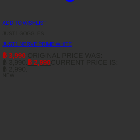
ADD TO WISHLIST
JUST1 GOGGLES
JUST1 NERVE PRIME WHITE
฿
3,990
ORIGINAL PRICE WAS:
฿ 3,990.
฿
2,990
CURRENT PRICE IS:
฿ 2,990.
NEW