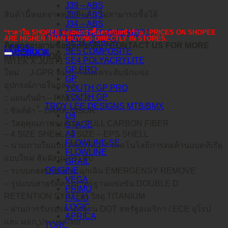
J39 – ABS
J38 – ABS
สินค้านี้หมดจากคลังสินค้า ไม่สามารถซื้อได้
J34 – ABS
TROY LEE DESIGNS MOTO
*ราคาใน SHOPEE จะแพงกว่าซื้อตรงกับหน้าร้าน / PRICES ON SHOPEE
ARE HIGHER THAN BUYING DIRECTLY IN STORES.
SE5 CARBON
ติดต่อสอบถามข้อมูลเพิ่มเติม / CONTACT US FOR MORE
LINE@
คำอธิบาย
SE5 COMPOSITE
FACEBOOK
INFORMATION :
SE4 POLYACRYLITE
NITEK X JUST1
GP PRO
ใหม่
J-GPR หมวกกันน็อคระดับนักแข่ง
GP
อุปกรณ์ภายในกล่อง
YOUTH GP PRO
YOUTH GP
:: แผ่นกันฝ้า – PINLOCK
TROY LEE DESIGNS MTB/BMX
:: ชิลด์ดำ – DARK VISOR
D4
– วัสดุคุณภาพระดับสูง FULL CARBON FIBER
STAGE
A3
– 4 SIZE SHELL / 4 SIZE – EPS SHELL
FLOWLINE SE
– นวมภายในแบบ PROTX2™ เทคโนโลยีการต่อต้านแบคทีเรีย
FLOWLINE
แบบใหม่ สัมผัสนุ่มกระชับ
GRAIL
ORIGINE
– ระบบถอดนวมขณะฉุกเฉิน EMERGENSY REMOVE
VEGA
– รูปแบบสายรัดคางมาตรฐานแข่งขัน DOUBLE D
PRIMO
RETENTION SYSTEM วัสดุ TITANIUM
PALIO
LOGIC
– ผ่านการรับรองมาตรฐาน DOT สหรัฐอเมริกา / ECE ยุโรป
APRICA
และ มอก.ประเทศไทย
TORC