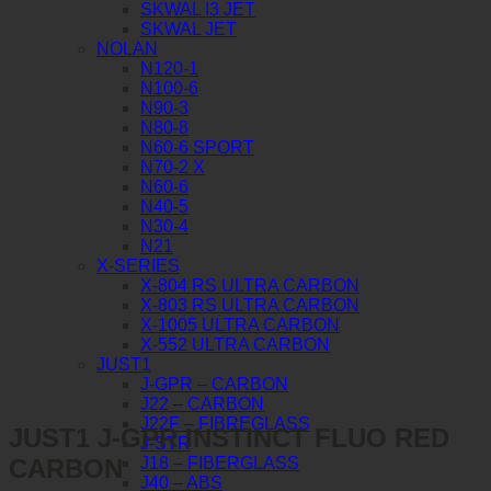
SKWAL I3 JET
SKWAL JET
NOLAN
N120-1
N100-6
N90-3
N80-8
N60-6 SPORT
N70-2 X
N60-6
N40-5
N30-4
N21
X-SERIES
X-804 RS ULTRA CARBON
X-803 RS ULTRA CARBON
X-1005 ULTRA CARBON
X-552 ULTRA CARBON
JUST1
J-GPR – CARBON
J22 – CARBON
J22F – FIBREGLASS
JUST1 J-GPR INSTINCT FLUO RED
J-STR
CARBON
J18 – FIBERGLASS
J40 – ABS