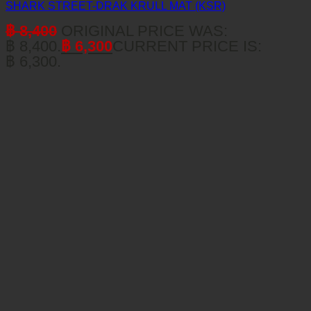
SHARK STREET-DRAK KRULL MAT (KSR)
฿
8,400
ORIGINAL PRICE WAS:
฿ 8,400.
฿
6,300
CURRENT PRICE IS:
฿ 6,300.