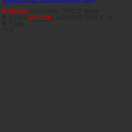
SHARK EVOJET DUAL BLANK MAT (SBS)
฿
10,900
ORIGINAL PRICE WAS:
฿ 10,900.
฿
7,630
CURRENT PRICE IS:
฿ 7,630.
NEW