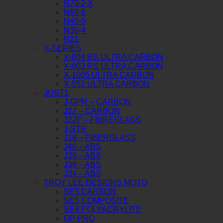
N70-2 X
N60-6
N40-5
N30-4
N21
X-SERIES
X-804 RS ULTRA CARBON
X-803 RS ULTRA CARBON
X-1005 ULTRA CARBON
X-552 ULTRA CARBON
JUST1
J-GPR – CARBON
J22 – CARBON
J22F – FIBREGLASS
J-STR
J18 – FIBERGLASS
J40 – ABS
J39 – ABS
J38 – ABS
J34 – ABS
TROY LEE DESIGNS MOTO
SE5 CARBON
SE5 COMPOSITE
SE4 POLYACRYLITE
GP PRO