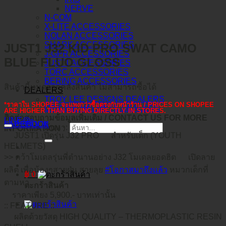
NERVE
N-COM
X-LITE ACCESSORIES
NOLAN ACCESSORIES
SHARK ACCESSORIES
JUST1 J32 KID PRO SWAT CAMO
J-GPR ACCESSORIES
BLUE FLUO GLOSS
JUST1 ACCESSORIES
TORC ACCESSORIES
BERING ACCESSORIES
สินค้านี้หมดจากคลังสินค้า ไม่สามารถซื้อได้
DEALERS
TROY LEE DESIGNS DEALERS
*ราคาใน SHOPEE จะแพงกว่าซื้อตรงกับหน้าร้าน / PRICES ON SHOPEE
ORIGINE HELMETS DEALERS
ARE HIGHER THAN BUYING DIRECTLY IN STORES.
ติดต่อสอบถามข้อมูลเพิ่มเติม / CONTACT US FOR MORE
LINE@
คำอธิบาย
FACEBOOK
ค้นหา:
INFORMATION :
JUST1 เปิดรุ่น J32 PRO
สำหรับเด็ก (YOUTH
HELMETS)
>> คว้าโมเดลรุ่นพี่ตำนานอย่าง J32 โมเดลยอดฮิต
เปิดลาย
ผลิต เพื่อน้องๆสายฝุ่น สายลุย
#โอกาสมาถึงแล้ว
หมวกเด็กที่
฿
0
ตามหา
ตะกร้าสินค้า
ราคาเพียง 5,900.- บาทเท่านั้น
:: FEATURE ::
ผลิตด้วยวัสดุ HIGH QUALITY – THERMOPLASTIC RESIN