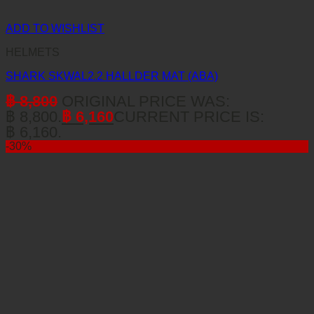
ADD TO WISHLIST
HELMETS
SHARK SKWAL2.2 HALLDER MAT (ABA)
฿
8,800
ORIGINAL PRICE WAS:
฿ 8,800.
฿
6,160
CURRENT PRICE IS:
฿ 6,160.
-30%