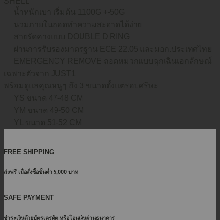
SHELL
น้ำหนักเบา เริ่มต้น 1100G +-50G
นวมภายในถอดทำความสะอาดได้ง่าย
สายรัดคางแบบ DOUBLE D RING
ผ่านการรับรองมาตรฐาน ECE 22.05 และมอก.ประเทศไทย
EMERGENCY REMOVE ถอดหมวกแบบฉุกเฉินเอกลักษณ์
เฉพาะตัวจาก JUST1
พร้อมดูแลคุณหนูๆ ถึง 3 ขนาดตั้งแต่รอบศรีษะ
YS ขนาด 47-48 CM
YM ขนาด 49-50 CM
YL ขนาด 51-52 CM
FREE SHIPPING
ส่งฟรี เมื่อสั่งซื้อขั้นต่ำ 5,000 บาท
SAFE PAYMENT
ชำระเงินด้วยบัตรเครดิต หรือโอนเงินผ่านธนาคาร