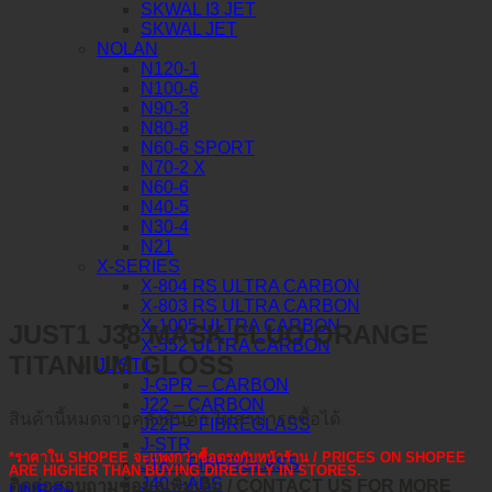
SKWAL I3 JET
SKWAL JET
NOLAN
N120-1
N100-6
N90-3
N80-8
N60-6 SPORT
N70-2 X
N60-6
N40-5
N30-4
N21
X-SERIES
X-804 RS ULTRA CARBON
X-803 RS ULTRA CARBON
X-1005 ULTRA CARBON
JUST1 J38 MASK FLUO ORANGE
X-552 ULTRA CARBON
TITANIUM GLOSS
JUST1
J-GPR – CARBON
J22 – CARBON
สินค้านี้หมดจากคลังสินค้า ไม่สามารถซื้อได้
J22F – FIBREGLASS
J-STR
*ราคาใน SHOPEE จะแพงกว่าซื้อตรงกับหน้าร้าน / PRICES ON SHOPEE
J18 – FIBERGLASS
ARE HIGHER THAN BUYING DIRECTLY IN STORES.
J40 – ABS
ติดต่อสอบถามข้อมูลเพิ่มเติม / CONTACT US FOR MORE
LINE@