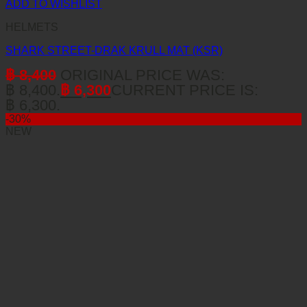
ADD TO WISHLIST
HELMETS
SHARK STREET-DRAK KRULL MAT (KSR)
฿
8,400
ORIGINAL PRICE WAS:
฿ 8,400.
฿
6,300
CURRENT PRICE IS:
฿ 6,300.
-30%
NEW