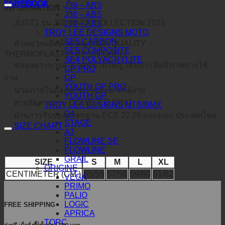
คำอธิบาย
FACEBOOK
J39 – ABS
INFORMATION :
J38 – ABS
JUST1 รุ่น J38 MASK COLLECTION 2021
J34 – ABS
TROY LEE DESIGNS MOTO
SE5 CARBON
ตัวหมวกผลิตด้วยวัสดุ HIGH QUALITY –
SE5 COMPOSITE
THERMOPLASTIC RESIN SHELL
SE4 POLYACRYLITE
ช่องลมระบายอากาศขนาดใหญ่ เพิ่มประสิทธิภาพการใช้
GP PRO
GP
งาน
YOUTH GP PRO
นวมภายในถอดทำความสะอาดได้ง่าย
YOUTH GP
สายรัดคางแบบ DOUBLE D RING
TROY LEE DESIGNS MTB/BMX
D4
ผ่านการรับรองมาตรฐาน ECE 22.05 และมอก.ประเทศไทย
STAGE
SIZE CHART
A3
FLOWLINE SE
FLOWLINE
GRAIL
SIZE
S
M
L
XL
ORIGINE
CENTIMETER (CM.)
55/56
57/58
59/60
61/62
VEGA
PRIMO
PALIO
LOGIC
FREE SHIPPING
APRICA
TORC