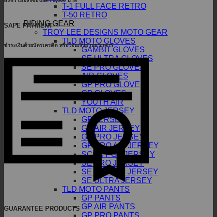
ส่งฟรี เมื่อสั่งซื้อขั้นต่ำ 5,000 บาท
T-1 FULL FACE RETRO
T-50 RETRO
RIDING GEAR
SAFE PAYMENT
TROY LEE DESIGNS MOTO GEAR
TLD MOTO GLOVES
ชำระเงินด้วยบัตรเครดิต หรือโอนเงินผ่านธนาคาร
GAMBIT GLOVES
SE ULTRA GLOVES
SE PRO GLOVES
AIR GLOVES
GP PRO GLOVE
GP GLOVES
YOUTH AIR
TLD MOTO JERSEY
GP JERSEY
GP AIR JERSEY
GP PRO JERSEY
GP PRO AIR JERSEY
SCOUT GP JERSEY
SE PRO JERSEY
SE PRO AIR JERSEY
SE ULTRA JERSEY
TLD MOTO PANTS
GP PANTS
GP AIR PANTS
GUARANTEE PRODUCTS
GP PRO PANTS