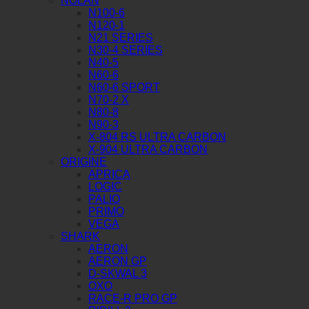
NOLAN
N100-6
N120-1
N21 SERIES
N30-4 SERIES
N40-5
N60-6
N60-6 SPORT
N70-2 X
N80-8
N90-3
X-804 RS ULTRA CARBON
X-904 ULTRA CARBON
ORIGINE
APRICA
LOGIC
PALIO
PRIMO
VEGA
SHARK
AERON
AERON GP
D-SKWAL 3
OXO
RACE-R PRO GP