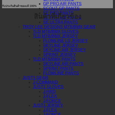
GP PRO AIR PANTS
รับประกันสินค้าของแท้ 100%
SCOUT GP PANTS
SE PRO PANTS
สินค้าที่เกี่ยวข้อง
SE PRO AIR PANTS
SE ULTRA PANTS
TROY LEE DESIGNS MTB/BMX GEAR
TLD MTB/BMX GLOVES
TLD MTB/BMX JERSEY
FLOWLINE LS JERSEY
SKYLINE JERSEY
SKYLINE AIR JERSEY
SPRINT JERSEY
TLD MTB/BMX PANTS
SKYLINE AIR PANTS
SPRINT PANTS
FLOWLINE PANTS
JUST1 GEAR
J-COMMAND
JUST1 GLOVES
J-HRD
J-FLEX
J-FORCE
JUST1 JERSEY
J-FLEX
J-FORCE