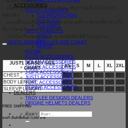
O-FRAME 2.0 PRO XS MX
– คุณสมบัติพิเศษ –
ACCESSORIES
ผลิตจากผ้าน้ำหนักเบาเป็นพิเศษ เพื่อการเคลื่อนไหวอย่าง
TLD ACCESSORIES
คล่องตัว
TLD PROTECTION
TLD SOCK
แขนเสื้อแบบรูพรุนและแผงผ้าตาข่ายที่กระชับพอดีตัวช่วยให้
TLD GRIPS
มีการไหลเวียนของอากาศได้ดี
JUST1 GOGGLES
VITRO
โลโก้สกรีนแบบพิเศษ สามารถยึดติดได้ดี ไม่หลุดง่าย
IRIS
JUST1 JERSEY J-FLEX SIZE CHART
NERVE
N-COM
X-LITE ACCESSORIES
NOLAN ACCESSORIES
JUST1 JERSEY SIZE
XS
S
M
L
XL
2XL
SHARK ACCESSORIES
CHART
J-GPR ACCESSORIES
CHEST
48
50
52
54
56
58
JUST1 ACCESSORIES
BODY LENGHT
63
65.5
67.5
69.5
71.5
73.5
TORC ACCESSORIES
BERING ACCESSORIES
SLEEVE LENGHT
63.5
65
66.5
68
69.5
71
DEALERS
TROY LEE DESIGNS DEALERS
ORIGINE HELMETS DEALERS
FREE SHIPPING
ค้นหา:
ส่งฟรี เมื่อสั่งซื้อขั้นต่ำ 5,000 บาท