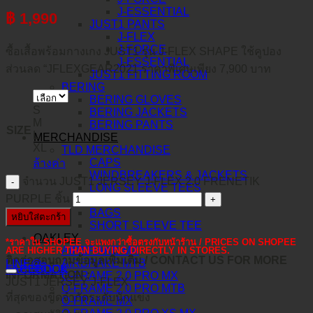
J-ESSENTIAL
฿
1,990
JUST1 PANTS
J-FLEX
J-FORCE
ซื้อเสื้อพร้อมกางเกง JUST1 รุ่น J-FLEX SHAPE ใช้คูปอง
J-ESSENTIAL
ส่วนลด “JFLEXGEAR2021 ราคาพิเศษเพียง 7,900 บาท
JUST1 FITTING ROOM
BERING
BERING GLOVES
S
BERING JACKETS
M
BERING PANTS
SIZE
L
MERCHANDISE
XL
TLD MERCHANDISE
CAPS
ล้างค่า
WINDBREAKERS & JACKETS
จำนวน JUST1 JERSEY J-FLEX 2.0 FRENETIK
LONG SLEEVE TEES
PURPLE ชิ้น
HOODIE FLEECE
BAGS
หยิบใส่ตะกร้า
SHORT SLEEVE TEE
OAKLEY
*ราคาใน SHOPEE จะแพงกว่าซื้อตรงกับหน้าร้าน / PRICES ON SHOPEE
AIRBRAKE MX
ARE HIGHER THAN BUYING DIRECTLY IN STORES.
ติดต่อสอบถามข้อมูลเพิ่มเติม / CONTACT US FOR MORE
AIRBRAKE MTB
LINE@
คำอธิบาย
FACEBOOK
INFORMATION :
O-FRAME 2.0 PRO MX
JUST1 JERSEY J-FLEX
O-FRAME 2.0 PRO MTB
ที่สุดของขีดจำกัดระดับนักแข่ง
O-FRAME MX