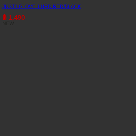
JUST1 GLOVE J-HRD RED/BLACK
฿
1,490
NEW