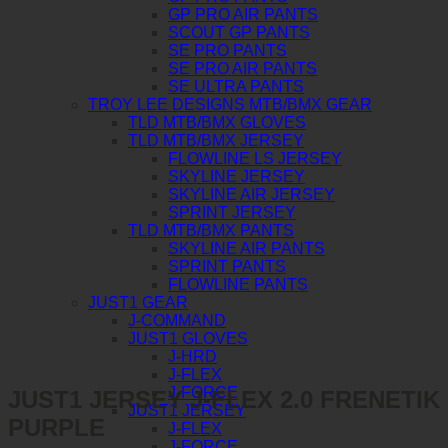
GP PRO AIR PANTS
SCOUT GP PANTS
SE PRO PANTS
SE PRO AIR PANTS
SE ULTRA PANTS
TROY LEE DESIGNS MTB/BMX GEAR
TLD MTB/BMX GLOVES
TLD MTB/BMX JERSEY
FLOWLINE LS JERSEY
SKYLINE JERSEY
SKYLINE AIR JERSEY
SPRINT JERSEY
TLD MTB/BMX PANTS
SKYLINE AIR PANTS
SPRINT PANTS
FLOWLINE PANTS
JUST1 GEAR
J-COMMAND
JUST1 GLOVES
J-HRD
J-FLEX
J-FORCE
JUST1 JERSEY J-FLEX 2.0 FRENETIK
JUST1 JERSEY
PURPLE
J-FLEX
J-FORCE