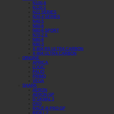
N100-6
N120-1
N21 SERIES
N30-4 SERIES
N40-5
N60-6
N60-6 SPORT
N70-2 X
N80-8
N90-3
X-804 RS ULTRA CARBON
X-904 ULTRA CARBON
ORIGINE
APRICA
LOGIC
PALIO
PRIMO
VEGA
SHARK
AERON
AERON GP
D-SKWAL 3
OXO
RACE-R PRO GP
RIDILL 2