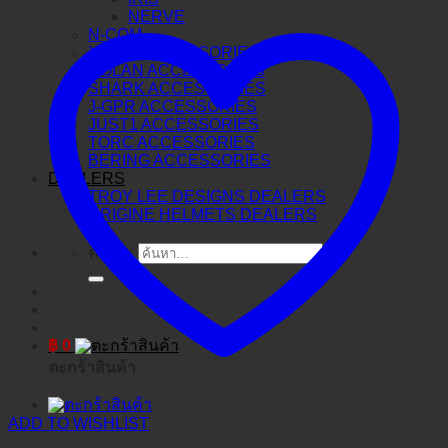
NERVE
N-COM
X-LITE ACCESSORIES
NOLAN ACCESSORIES
SHARK ACCESSORIES
J-GPR ACCESSORIES
JUST1 ACCESSORIES
TORC ACCESSORIES
BERING ACCESSORIES
DEALERS
TROY LEE DESIGNS DEALERS
ORIGINE HELMETS DEALERS
ค้นหา:
฿
0
ตะกร้าสินค้า
ADD TO WISHLIST