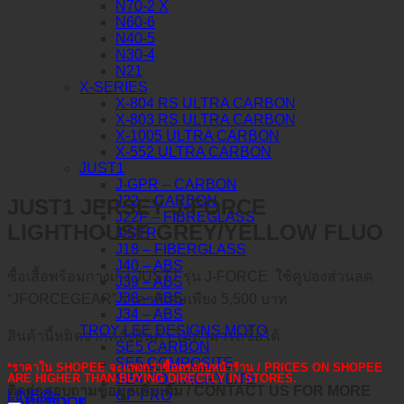
N70-2 X
N60-6
N40-5
N30-4
N21
X-SERIES
X-804 RS ULTRA CARBON
X-803 RS ULTRA CARBON
X-1005 ULTRA CARBON
X-552 ULTRA CARBON
JUST1
J-GPR – CARBON
J22 – CARBON
JUST1 JERSEY J-FORCE
J22F – FIBREGLASS
LIGHTHOUSE GREY/YELLOW FLUO
J-STR
J18 – FIBERGLASS
J40 – ABS
ซื้อเสื้อพร้อมกางเกง JUST1 รุ่น J-FORCE ใช้คูปองส่วนลด
J39 – ABS
J38 – ABS
“JFORCEGEAR” ราคาพิเศษเพียง 5,500 บาท
J34 – ABS
TROY LEE DESIGNS MOTO
สินค้านี้หมดจากคลังสินค้า ไม่สามารถซื้อได้
SE5 CARBON
SE5 COMPOSITE
*ราคาใน SHOPEE จะแพงกว่าซื้อตรงกับหน้าร้าน / PRICES ON SHOPEE
SE4 POLYACRYLITE
ARE HIGHER THAN BUYING DIRECTLY IN STORES.
ติดต่อสอบถามข้อมูลเพิ่มเติม / CONTACT US FOR MORE
GP PRO
LINE@
คำอธิบาย
FACEBOOK