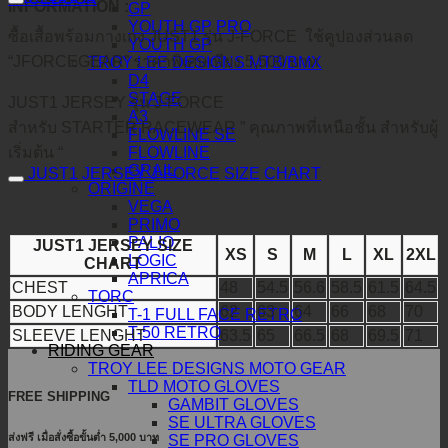
INFORMATION :
GP
YOUTH GP PRO
ซื้อเสื้อพร้อมกางเกง JUST1 รุ่น J-FORCE ใช้คูปองส่วนลด
YOUTH GP
“JFORCEGEAR” ราคาพิเศษเพียง 5,500 บาท
TROY LEE DESIGNS MTB/BMX
D4
STAGE
JUST1 JERSEY รุ่น J-FORCE
A3
สำหรับ STARTER RACEWEAR ” คุณภาพที่เหนือชั้น สำหรับผู้
FLOWLINE SE
FLOWLINE
เริ่มต้น “
GRAIL
JUST1 JERSEY J-FORCE SIZE CHART
ORIGINE
VEGA
PRIMO
PALIO
JUST1 JERSEY SIZE
XS
S
M
L
XL
2XL
LOGIC
CHART
APRICA
CHEST
48
54.5
56.6
58.5
61.5
64.5
TORC
BODY LENGHT
62
63
64
66
68
70
T-1 FULL FACE RETRO
T-50 RETRO
SLEEVE LENGHT
63.5
65
66.5
68
69.5
71
RIDING GEAR
TROY LEE DESIGNS MOTO GEAR
TLD MOTO GLOVES
FREE SHIPPING
GAMBIT GLOVES
SE ULTRA GLOVES
ส่งฟรี เมื่อสั่งซื้อขั้นต่ำ 5,000 บาท
SE PRO GLOVES