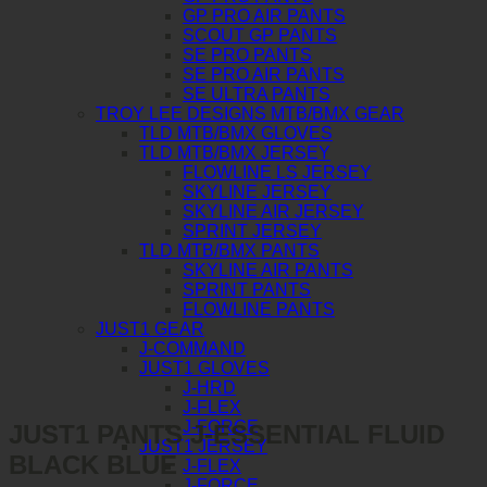
GP PRO AIR PANTS
SCOUT GP PANTS
SE PRO PANTS
SE PRO AIR PANTS
SE ULTRA PANTS
TROY LEE DESIGNS MTB/BMX GEAR
TLD MTB/BMX GLOVES
TLD MTB/BMX JERSEY
FLOWLINE LS JERSEY
SKYLINE JERSEY
SKYLINE AIR JERSEY
SPRINT JERSEY
TLD MTB/BMX PANTS
SKYLINE AIR PANTS
SPRINT PANTS
FLOWLINE PANTS
JUST1 GEAR
J-COMMAND
JUST1 GLOVES
J-HRD
J-FLEX
J-FORCE
JUST1 PANTS J-ESSENTIAL FLUID
JUST1 JERSEY
BLACK BLUE
J-FLEX
J-FORCE