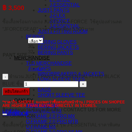
J-ESSENTIAL
฿
3,500
JUST1 PANTS
J-FLEX
J-FORCE
ซื้อเสื้อพร้อมกางเกง JUST1 รุ่น J-FORCE ใช้คูปองส่วนลด
J-ESSENTIAL
“JFORCEGEAR” ราคาพิเศษเพียง 5,500 บาท
JUST1 FITTING ROOM
BERING
BERING GLOVES
30
BERING JACKETS
32
BERING PANTS
PANT SIZE
34
MERCHANDISE
36
TLD MERCHANDISE
CAPS
ล้างค่า
WINDBREAKERS & JACKETS
จำนวน JUST1 PANTS J-ESSENTIAL FLUID BLACK
LONG SLEEVE TEES
BLUE ชิ้น
HOODIE FLEECE
BAGS
หยิบใส่ตะกร้า
SHORT SLEEVE TEE
OAKLEY
*ราคาใน SHOPEE จะแพงกว่าซื้อตรงกับหน้าร้าน / PRICES ON SHOPEE
AIRBRAKE MX
ARE HIGHER THAN BUYING DIRECTLY IN STORES.
ติดต่อสอบถามข้อมูลเพิ่มเติม / CONTACT US FOR MORE
AIRBRAKE MTB
LINE@
คำอธิบาย
FACEBOOK
INFORMATION :
O-FRAME 2.0 PRO MX
O-FRAME 2.0 PRO MTB
ซื้อเสื้อพร้อมกางเกง JUST1 รุ่น J-ESSENTIAL ราคาพิเศษ
O-FRAME MX