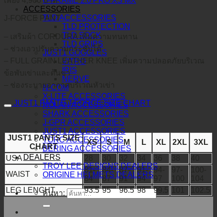
เพียง 4,900 บาท
O-FRAME 2.0 PRO XS MX
ACCESSORIES
TLD ACCESSORIES
J-FORCE PANT
TLD PROTECTION
TLD SOCK
– เสริมผ้า CORDURA เพิ่มความทนทาน
TLD GRIPS
– ช่วงเอวปรับความกระชับได้
JUST1 GOGGLES
– FULL GRAIN LEATHER KNEE เพิ่มความปลอดภัยบริเวณ
VITRO
IRIS
ข้อพับเข่าและต้นขา
NERVE
– ช่องระบายอากาศบริเวณหัวเข่า
N-COM
X-LITE ACCESSORIES
JUST1 PANTS J-FORCE SIZE CHART
NOLAN ACCESSORIES
SHARK ACCESSORIES
J-GPR ACCESSORIES
JUST1 ACCESSORIES
JUST1 PANTS SIZE
TORC ACCESSORIES
XS
S
M
L
XL
2XL
3XL
CHART
BERING ACCESSORIES
DEALERS
USA
28
30
32
34
36
38
40
TROY LEE DESIGNS DEALERS
81-
84-
87-
91-
94-
97-
100-
WAIST
ORIGINE HELMETS DEALERS
84
87
91
94
97
100
104
LEG LENGHT
93.5
95
96.5
98
99.5
101
102.5
ค้นหา: