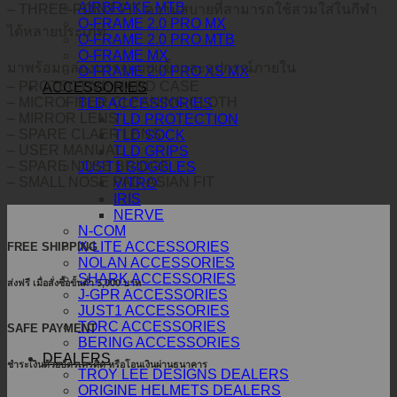
AIRBRAKE MTB
– THREE-POINT FIT ความสบายที่สามารถใช้สวมใส่ในกีฬา
O-FRAME 2.0 PRO MX
ได้หลายประเภท
O-FRAME 2.0 PRO MTB
O-FRAME MX
มาพร้อมกล่องบรรจุแบบแข็งและอุปกรณ์ภายใน
O-FRAME 2.0 PRO XS MX
– PROTECTIVE HARD CASE
ACCESSORIES
– MICROFIBER CLEANING CLOTH
TLD ACCESSORIES
– MIRROR LENS
TLD PROTECTION
– SPARE CLAER LENS
TLD SOCK
– USER MANUAL
TLD GRIPS
– SPARE NOSE BRIDGE
JUST1 GOGGLES
– SMALL NOSE PAD-ASIAN FIT
VITRO
IRIS
NERVE
N-COM
X-LITE ACCESSORIES
FREE SHIPPING
NOLAN ACCESSORIES
SHARK ACCESSORIES
ส่งฟรี เมื่อสั่งซื้อขั้นต่ำ 5,000 บาท
J-GPR ACCESSORIES
JUST1 ACCESSORIES
TORC ACCESSORIES
SAFE PAYMENT
BERING ACCESSORIES
DEALERS
ชำระเงินด้วยบัตรเครดิต หรือโอนเงินผ่านธนาคาร
TROY LEE DESIGNS DEALERS
ORIGINE HELMETS DEALERS