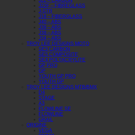
J22 – CARBON
J22F – FIBREGLASS
J-STR
J18 – FIBERGLASS
J40 – ABS
J39 – ABS
J38 – ABS
J34 – ABS
TROY LEE DESIGNS MOTO
SE5 CARBON
SE5 COMPOSITE
SE4 POLYACRYLITE
GP PRO
GP
YOUTH GP PRO
YOUTH GP
TROY LEE DESIGNS MTB/BMX
D4
STAGE
A3
FLOWLINE SE
FLOWLINE
GRAIL
ORIGINE
VEGA