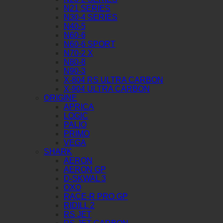
N21 SERIES
N30-4 SERIES
N40-5
N60-6
N60-6 SPORT
N70-2 X
N80-8
N90-3
X-804 RS ULTRA CARBON
X-904 ULTRA CARBON
ORIGINE
APRICA
LOGIC
PALIO
PRIMO
VEGA
SHARK
AERON
AERON GP
D-SKWAL 3
OXO
RACE-R PRO GP
RIDILL 2
RS JET