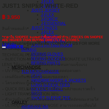
J-FLEX
JUST1 SNIPER WHITE-RED
J-FORCE
JUST1 JERSEY
J-FLEX
฿
3,950
J-FORCE
J-ESSENTIAL
JUST1 PANTS
สินค้าหมดแล้ว
J-FLEX
J-FORCE
*ราคาใน SHOPEE จะแพงกว่าซื้อตรงกับหน้าร้าน / PRICES ON SHOPEE
ARE HIGHER THAN BUYING DIRECTLY IN STORES.
J-ESSENTIAL
ติดต่อสอบถามข้อมูลเพิ่มเติม / CONTACT US FOR MORE
LINE@
JUST1 FITTING ROOM
คำอธิบาย
FACEBOOK
INFORMATION :
BERING
BERING GLOVES
TECHNICAL FEATURES
BERING JACKETS
– INJECTION-MOLDED POLY-CARBONATE ULTRA HD
BERING PANTS
LENS ให้คุณภาพแสงที่ดีและความทนทานแข็งแรง
MERCHANDISE
– UV PROTECTION ป้องกันแสงแดดต่อดวงตา
TLD MERCHANDISE
CAPS
– เลนส์ป้องกันรอยขีดข่วนและของเหลว
WINDBREAKERS & JACKETS
– โครงเฟรมแว่นมีน้ำหนักเบาและแข็งแรง
LONG SLEEVE TEES
– QUICK RELEASE LENS เปลี่ยนเลนส์ง่ายและรวดเร็ว
HOODIE FLEECE
BAGS
– LIGHT TRANSMISSTION 36%
SHORT SLEEVE TEE
– ตัวแว่นมีระบบไหลเวียนของอากาศ ไม่อึดอัดขณะสวมใส่
OAKLEY
– ULTRA-GRIP RUBBER NOSE สามารถถอดเปลี่ยนได้
AIRBRAKE MX