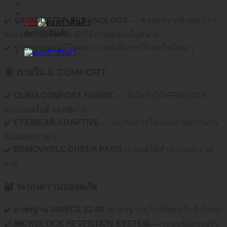
✔️
AIRBOOSTER TECHNOLOGY
— ช่องอากาศด้านหน้า +
฿
0
ตะกร้าสินค้า
ช่องระบายด้านหลัง ทำให้ถ่ายเทลมเย็นสบาย
✔️ ช่วยลดอุณหภูมิในหมวกเวลาเดินทางไกลหรือร้อน ๆ
🧠 ภายใน & COMFORT
✔️
CLIMA COMFORT FABRIC
— ผ้าใย ECO-FRIENDLY
ระบายเหงื่อดี ถอดซักได้
✔️
EYEWEAR ADAPTIVE
— รองรับการใส่แว่นสายตา / แว่น
กันแดดสบาย ๆ
✔️
REMOVABLE CHEEK PADS
— ถอดได้ทำความสะอาด
ง่าย
🔐 ระบบความปลอดภัย
✔️
มาตรฐาน UN/ECE 22-06
(มาตรฐานยุโรปที่ยอมรับทั่วโลก)
✔️
MICROLOCK RETENTION SYSTEM
— ระบบรัดคางปรับ