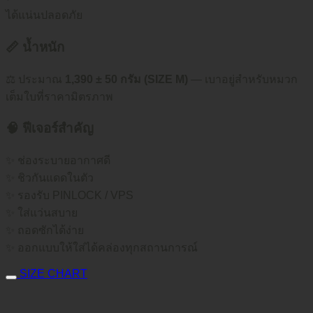
ได้แน่นปลอดภัย
📏 น้ำหนัก
⚖️ ประมาณ
1,390 ± 50 กรัม (SIZE M)
— เบาอยู่สำหรับหมวก
เต็มใบที่ราคามิตรภาพ
🧠 ฟีเจอร์สำคัญ
✨ ช่องระบายอากาศดี
✨ ชิวกันแดดในตัว
✨ รองรับ PINLOCK / VPS
✨ ใส่แว่นสบาย
✨ ถอดซักได้ง่าย
✨ ออกแบบให้ใส่ได้คล่องทุกสถานการณ์
SIZE CHART