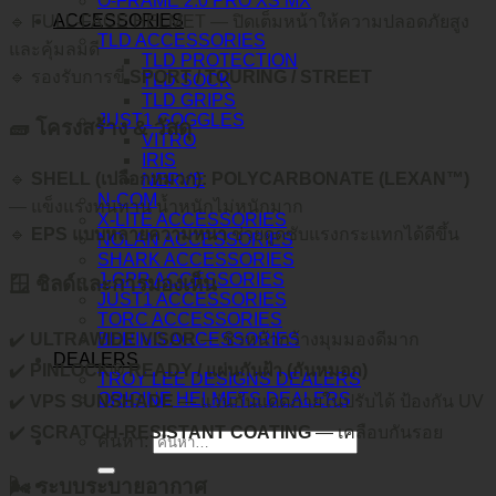
O-FRAME 2.0 PRO XS MX
ACCESSORIES
🔹 FULL-FACE HELMET — ปิดเต็มหน้าให้ความปลอดภัยสูง
TLD ACCESSORIES
และคุ้มลมดี
TLD PROTECTION
🔹 รองรับการขี่
SPORT / TOURING / STREET
TLD SOCK
TLD GRIPS
JUST1 GOGGLES
🧱 โครงสร้าง & วัสดุ
VITRO
IRIS
🔹
SHELL (เปลือกหมวก): POLYCARBONATE (LEXAN™)
NERVE
N-COM
— แข็งแรงทนทาน น้ำหนักไม่หนักมาก
X-LITE ACCESSORIES
🔹
EPS แบบหลายความหนา
ช่วยดูดซับแรงกระแทกได้ดีขึ้น
NOLAN ACCESSORIES
SHARK ACCESSORIES
J-GPR ACCESSORIES
🪟 ชิลด์และการมองเห็น
JUST1 ACCESSORIES
TORC ACCESSORIES
✔️
ULTRAWIDE VISOR
BERING ACCESSORIES
— ชิวหน้ากว้างมุมมองดีมาก
DEALERS
✔️
PINLOCK® READY / แผ่นกันฝ้า (กันหมอก)
TROY LEE DESIGNS DEALERS
ORIGINE HELMETS DEALERS
✔️
VPS SUNSHADE
— แว่นกันแดดภายในปรับได้ ป้องกัน UV
✔️
SCRATCH-RESISTANT COATING
— เคลือบกันรอย
ค้นหา:
🌬️ ระบบระบายอากาศ