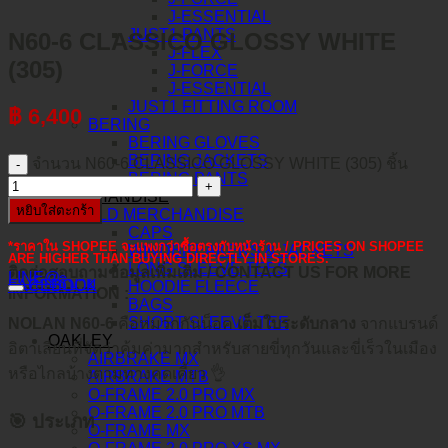
J-ESSENTIAL
JUST1 PANTS
N60-6 CLASSICO GLOSSY WHITE
J-FLEX
(305)
J-FORCE
J-ESSENTIAL
JUST1 FITTING ROOM
฿
6,400
BERING
BERING GLOVES
BERING JACKETS
จำนวน N60-6 CLASSICO GLOSSY WHITE (305) ชิ้น
BERING PANTS
MERCHANDISE
หยิบใส่ตะกร้า
TLD MERCHANDISE
CAPS
*ราคาใน SHOPEE จะแพงกว่าซื้อตรงกับหน้าร้าน / PRICES ON SHOPEE
WINDBREAKERS & JACKETS
ARE HIGHER THAN BUYING DIRECTLY IN STORES.
LONG SLEEVE TEES
ติดต่อสอบถามข้อมูลเพิ่มเติม / CONTACT US FOR MORE
LINE@
คำอธิบาย
FACEBOOK
HOODIE FLEECE
INFORMATION :
BAGS
SHORT SLEEVE TEE
NOLAN N60-6
คือหมวกกันน็อค
เต็มใบระดับกลาง
จากแบรนด์
OAKLEY
อิตาเลียนที่จัดว่าคุ้มค่ามากสำหรับสายขี่ทุกวันและขี่เร็วในเมือง
AIRBRAKE MX
หรือไกลบ้างตามทางคดเคี้ยว 👌
AIRBRAKE MTB
O-FRAME 2.0 PRO MX
O-FRAME 2.0 PRO MTB
🎯 ประเภท
O-FRAME MX