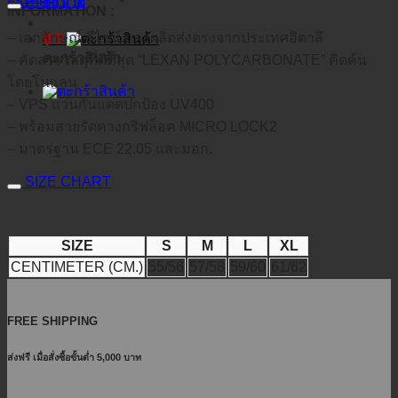
คำอธิบาย
FACEBOOK
INFORMATION :
– เอกลักษณ์ ดีไซน์ และผลิตส่งตรงจากประเทศอิตาลี
฿
0
ตะกร้าสินค้า
– คัดสรรวัสดุที่ดีที่สุด “LEXAN POLYCARBONATE” คิดค้น
โดยโนแลน
– VPS แว่นกันแดดปกป้อง UV400
– พร้อมสายรัดคางกริฟล็อค MICRO LOCK2
– มาตรฐาน ECE 22.05 และมอก.
SIZE CHART
SIZE
S
M
L
XL
CENTIMETER (CM.)
55/56
57/58
59/60
61/62
FREE SHIPPING
ส่งฟรี เมื่อสั่งซื้อขั้นต่ำ 5,000 บาท