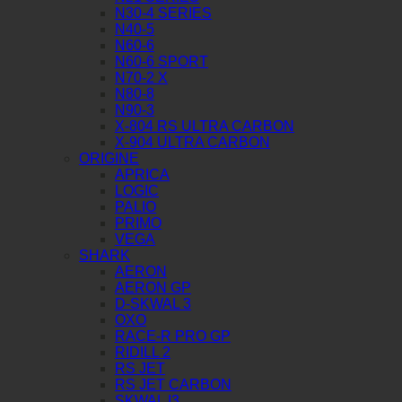
N30-4 SERIES
N40-5
N60-6
N60-6 SPORT
N70-2 X
N80-8
N90-3
X-804 RS ULTRA CARBON
X-904 ULTRA CARBON
ORIGINE
APRICA
LOGIC
PALIO
PRIMO
VEGA
SHARK
AERON
AERON GP
D-SKWAL 3
OXO
RACE-R PRO GP
RIDILL 2
RS JET
RS JET CARBON
SKWAL I3