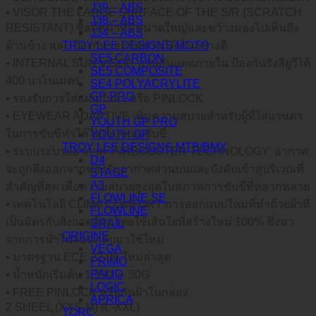
J39 – ABS
• VISOR THE LARGE SURFACE OF THE S/R (SCRATCH
J38 – ABS
RESISTANT) ชิลด์หน้าที่มีขนาดใหญ่และขว้างมองไปเห็นถึง
J34 – ABS
TROY LEE DESIGNS MOTO
ด้านข้าง และ ป้องกันรอยขีดข่วนได้เป็นอย่างดี
SE5 CARBON
• INTERNAL SUN VISOR แว่นกันแดดภายใน ป้องกันรังสียูวีได้
SE5 COMPOSITE
400 นาโนเมตร
SE4 POLYACRYLITE
GP PRO
• รองรับการใส่แผ่นกันฝ้า หรือ PINLOCK
GP
• EYEWEAR ADAPTIVE เพิ่มความสบายสำหรับผู้ที่ใส่แว่นตา
YOUTH GP PRO
ในการขับขี่ทำให้ไม่เจ็บขณะขับขี่
YOUTH GP
TROY LEE DESIGNS MTB/BMX
• ระบบระบายอากาศ ”AIRBOOSTER TECHNOLOGY’ อากาศ
D4
จะถูกดึงออกจากช่องรับอากาศส่วนบนและบังคับเข้าสู่บริเวณที่
STAGE
A3
สำคัญที่สุด เพื่อความสบายสูงสุดในสภาพการขับขี่ที่หลากหลาย
FLOWLINE SE
• เทคโนโลยี CLIMA COMFORT การออกแบบใหม่ที่ทำด้วยผ้าที่
FLOWLINE
เป็นมิตรกับสิ่งแวดล้อมโดยใช้เส้นใยที่สร้างใหม่ 100% ซึ่งมา
GRAIL
ORIGINE
จากการนำไนลอนกลับมาใช้ใหม่
VEGA
• มาตรฐาน ECE 22-06 ใหม่ล่าสุด
PRIMO
PALIO
• น้ำหนักเริ่มต้น 1,390 +- 50G
LOGIC
• FREE PINLOCK หรือกันฝ้าในกล่อง
APRICA
2 SHEEL (XXS-M) (L-XXL)
TORC