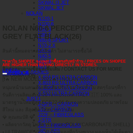
SKWAL I3 JET
SKWAL JET
NOLAN
N120-1
N100-6
NOLAN N60-6 PERCEPTOR RED
N90-3
N80-8
GREY FLAT BLACK(26)
N60-6 SPORT
N70-2 X
N60-6
สินค้านี้หมดจากคลังสินค้า ไม่สามารถซื้อได้
N40-5
N30-4
*ราคาใน SHOPEE จะแพงกว่าซื้อตรงกับหน้าร้าน / PRICES ON SHOPEE
ARE HIGHER THAN BUYING DIRECTLY IN STORES.
N21
ติดต่อสอบถามข้อมูลเพิ่มเติม / CONTACT US FOR MORE
LINE@
X-SERIES
คำอธิบาย
FACEBOOK
INFORMATION :
X-804 RS ULTRA CARBON
[❗️🔥 NEW MODEL 2022🔥❗️ ] NOLAN N60-6
X-803 RS ULTRA CARBON
หนุ่มหน้ามนคนเดิมเพิ่มเติมปรับโฉมใหม่ทั้งใบ สดๆร้อนๆที่กา
X-1005 ULTRA CARBON
X-552 ULTRA CARBON
รันตีการผลิตและนำเข้าจากประเทศ ITALY 🇮🇹 100% และ
JUST1
มาตรฐานใหม่ที่สุด ECE22-06 รับรองความปลอดภัย มาพร้อม
J-GPR – CARBON
J22 – CARBON
สีใหม่ และ สีสุดฮิต ใส่สบายกว่าเดิม
J22F – FIBREGLASS
💎 คุณสมบัติ 💎
J-STR
• ผลิตจากวัสดุ โพลีคาร์บอเนต (POLAYCARBONATE SHELL)
J18 – FIBERGLASS
J40 – ABS
• ULTRAWIDE VISOR มีมุมมองที่กว้างขวาง มองเห็นได้เต็มตา