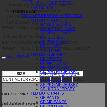
T-1 FULL FACE RETRO
🇮🇹MAD IN ITALY, MADE IN NOLAN🇮🇹
T-50 RETRO
✅ ตัวแทนจำหน่ายอย่างเป็นทางการ
RIDING GEAR
TROY LEE DESIGNS MOTO GEAR
✅ มีบริการหลังการขาย
TLD MOTO GLOVES
✅ สินค้าเป็นของแท้ 100%
GAMBIT GLOVES
#NOLANRIDERS #NOLANLOVER
SE ULTRA GLOVES
——————–
SE PRO GLOVES
📌 ติดตามสินค้าอื่นๆ ได้ที่
AIR GLOVES
GP PRO GLOVE
▶️ HTTPS://WWW.NOLANTHAILAND.COM/
GP GLOVES
#NOLAN #XLITE #NOLANGROUP #MADEINITALY
YOUTH AIR
TLD MOTO JERSEY
SIZE CHART
GP JERSEY
GP AIR JERSEY
GP PRO JERSEY
GP PRO AIR JERSEY
SIZE
S
M
L
XL
SCOUT GP JERSEY
CENTIMETER (CM.)
55/56
57/58
59/60
61/62
SE PRO JERSEY
SE PRO AIR JERSEY
SE ULTRA JERSEY
TLD MOTO PANTS
FREE SHIPPING
GP PANTS
GP AIR PANTS
ส่งฟรี เมื่อสั่งซื้อขั้นต่ำ 5,000 บาท
GP PRO PANTS