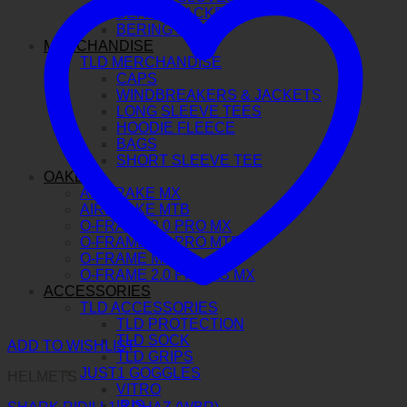
BERING JACKETS
BERING PANTS
MERCHANDISE
TLD MERCHANDISE
CAPS
WINDBREAKERS & JACKETS
LONG SLEEVE TEES
HOODIE FLEECE
BAGS
SHORT SLEEVE TEE
OAKLEY
AIRBRAKE MX
AIRBRAKE MTB
O-FRAME 2.0 PRO MX
O-FRAME 2.0 PRO MTB
O-FRAME MX
O-FRAME 2.0 PRO XS MX
ACCESSORIES
TLD ACCESSORIES
TLD PROTECTION
TLD SOCK
ADD TO WISHLIST
TLD GRIPS
JUST1 GOGGLES
HELMETS
VITRO
IRIS