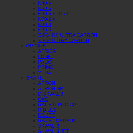
N40-5
N60-6
N60-6 SPORT
N70-2 X
N80-8
N90-3
X-804 RS ULTRA CARBON
X-904 ULTRA CARBON
ORIGINE
APRICA
LOGIC
PALIO
PRIMO
VEGA
SHARK
AERON
AERON GP
D-SKWAL 3
OXO
RACE-R PRO GP
RIDILL 2
RS JET
RS JET CARBON
SKWAL I3
SKWAL I3 JET