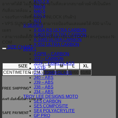
N70-2 X
อากาศได้ดี ไม่อับชื้น บุภายในที่สะดวกสบายด้วยผ้าที่เป็นมิตร
N60-6
กับสิ่งแวดล้อม
N40-5
N30-4
• รองรับการติดตั้งแผ่น PINLOCK (กันฝ้า)
N21
• VPS SUNSCREEN สามารถป้องกันแสงแดดได้ 400 นาโน
X-SERIES
X-804 RS ULTRA CARBON
เมตร
X-803 RS ULTRA CARBON
• สามารถติดตั้งสำหรับการสื่อสารBLUETOOTH ตรงรุ่นของ N-
X-1005 ULTRA CARBON
COM
X-552 ULTRA CARBON
SIZE CHART
JUST1
J-GPR – CARBON
J22 – CARBON
J22F – FIBREGLASS
SIZE
S
M
L
XL
J-STR
CENTIMETER (CM.)
55/56
57/58
59/60
61/62
J18 – FIBERGLASS
J40 – ABS
J39 – ABS
J38 – ABS
FREE SHIPPING
J34 – ABS
TROY LEE DESIGNS MOTO
ส่งฟรี เมื่อสั่งซื้อขั้นต่ำ 5,000 บาท
SE5 CARBON
SE5 COMPOSITE
SE4 POLYACRYLITE
SAFE PAYMENT
GP PRO