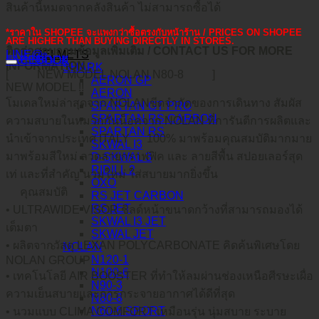
สินค้านี้หมดจากคลังสินค้า ไม่สามารถซื้อได้
*ราคาใน SHOPEE จะแพงกว่าซื้อตรงกับหน้าร้าน / PRICES ON SHOPEE
ARE HIGHER THAN BUYING DIRECTLY IN STORES.
ติดต่อสอบถามข้อมูลเพิ่มเติม / CONTACT US FOR MORE
HELMETS
LINE@
คำอธิบาย
FACEBOOK
INFORMATION :
SHARK
[
NEW MODEL NOLAN N80-8
]
AERON GP
NEW MODEL !!
AERON
โมเดลใหม่ล่าสุดจาก NOLANขีดจำกัดของการเดินทาง สัมผัส
SPARTAN GT PRO
SPARTAN RS CARBON
ความสบายในหมวกกันน็อคจาก NOLAN ที่การันตีการผลิตและ
SPARTAN RS
นำเข้าจากประเทศ ITALY
100% มาพร้อมคุณสมบัติมากมาย
SKWAL I3
มาพร้อมสีใหม่ ลวดลายกราฟฟิค และ ลายสีพื้น สปอยเลอร์สุด
D-SKWAL 3
RIDILL 2
เท่ และที่สำคัญ นวมใหม่ ใส่สบายมากยิ่งขึ้น
OXO
คุณสมบัติ
RS JET CARBON
RS JET
• ULTRAWIDE VISOR ชิลด์หน้าขนาดกว้างที่สามารถมองได้
SKWAL I3 JET
เต็มตา
SKWAL JET
• ผลิตจากวัสดุ LEXAN POLYCARBONATE คิดค้นพิเศษโดย
NOLAN
N120-1
NOLAN GROUP
N100-6
• เทคโนโลยี AIR BOOSTER ที่ทำให้ลมผ่านช่องเหนือศีรษะเผื่อ
N90-3
ความเย็นสบายและการกระจายอากาศได้ดีที่สุด
N80-8
N60-6 SPORT
• นวมแบบ CLIMA COMFORT เหมือนรุ่น นุ่มสบาย ระบาย