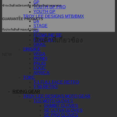
GP
ชำระเงินด้วยบัตรเครดิต หรือโอนเงินผ่านธนาคาร
YOUTH GP PRO
YOUTH GP
TROY LEE DESIGNS MTB/BMX
GUARANTEE PRODUCTS
D4
STAGE
รับประกันสินค้าของแท้ 100%
A3
FLOWLINE SE
สินค้าที่เกี่ยวข้อง
FLOWLINE
GRAIL
ORIGINE
VEGA
NEW
PRIMO
PALIO
LOGIC
APRICA
TORC
T-1 FULL FACE RETRO
T-50 RETRO
RIDING GEAR
TROY LEE DESIGNS MOTO GEAR
TLD MOTO GLOVES
GAMBIT GLOVES
SE ULTRA GLOVES
SE PRO GLOVES