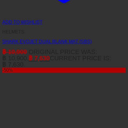
ADD TO WISHLIST
HELMETS
SHARK EVOJET DUAL BLANK MAT (SBS)
฿
10,900
ORIGINAL PRICE WAS:
฿ 10,900.
฿
7,630
CURRENT PRICE IS:
฿ 7,630.
-50%