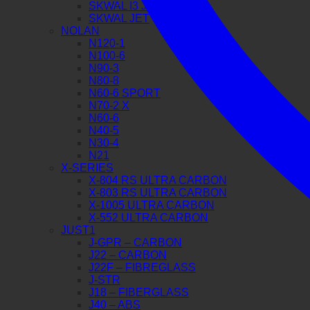
SKWAL I3 JET
SKWAL JET
NOLAN
N120-1
N100-6
N90-3
N80-8
N60-6 SPORT
N70-2 X
N60-6
N40-5
N30-4
N21
X-SERIES
X-804 RS ULTRA CARBON
X-803 RS ULTRA CARBON
X-1005 ULTRA CARBON
X-552 ULTRA CARBON
JUST1
J-GPR – CARBON
J22 – CARBON
J22F – FIBREGLASS
J-STR
J18 – FIBERGLASS
J40 – ABS