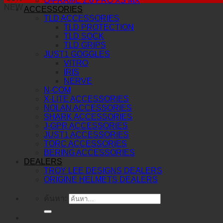
O-FRAME 2.0 PRO XS MX
NEW
ACCESSORIES
TLD ACCESSORIES
TLD PROTECTION
TLD SOCK
TLD GRIPS
JUST1 GOGGLES
VITRO
IRIS
NERVE
N-COM
X-LITE ACCESSORIES
NOLAN ACCESSORIES
SHARK ACCESSORIES
J-GPR ACCESSORIES
JUST1 ACCESSORIES
TORC ACCESSORIES
BERING ACCESSORIES
DEALERS
TROY LEE DESIGNS DEALERS
ORIGINE HELMETS DEALERS
ค้นหา: