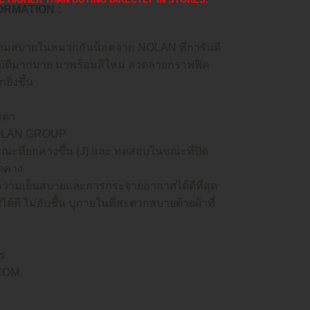
FORMATION :
วามสบายในหมวกกันน็อคจาก NOLAN ที่การันตี
ติมากมาย มาพร้อมสีใหม่ ลวดลายกราฟฟิค
ยิ่งขึ้น
มตา
NOLAN GROUP
ที่ยกคางขึ้น (J) และ ทดสอบในขณะที่ปิด
ดคาง
อความเย็นสบายและการกระจายอากาศได้ดีที่สุด
 ไม่อับชื้น บุภายในที่สะดวกสบายด้วยผ้าที่
ร
-COM