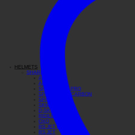
HELMETS
SHARK
AERON GP
AERON
SPARTAN GT PRO
SPARTAN RS CARBON
SPARTAN RS
SKWAL I3
D-SKWAL 3
RIDILL 2
OXO
RS JET CARBON
RS JET