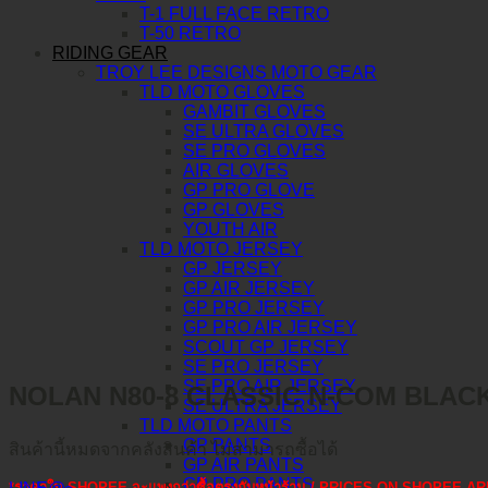
T-1 FULL FACE RETRO
T-50 RETRO
RIDING GEAR
TROY LEE DESIGNS MOTO GEAR
TLD MOTO GLOVES
GAMBIT GLOVES
SE ULTRA GLOVES
SE PRO GLOVES
AIR GLOVES
GP PRO GLOVE
GP GLOVES
YOUTH AIR
TLD MOTO JERSEY
GP JERSEY
GP AIR JERSEY
GP PRO JERSEY
GP PRO AIR JERSEY
SCOUT GP JERSEY
SE PRO JERSEY
SE PRO AIR JERSEY
NOLAN N80-8 CLASSIC N-COM BLACK
SE ULTRA JERSEY
TLD MOTO PANTS
GP PANTS
สินค้านี้หมดจากคลังสินค้า ไม่สามารถซื้อได้
GP AIR PANTS
GP PRO PANTS
*ราคาใน SHOPEE จะแพงกว่าซื้อตรงกับหน้าร้าน / PRICES ON SHOPEE