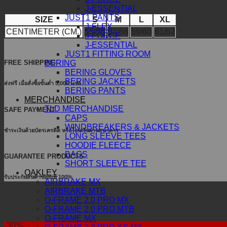
J-ESSENTIAL
JUST1 PANTS
SIZE
S
M
L
XL
J-FLEX
CENTIMETER (CM.)
55/56
57/58
59/60
61/62
J-FORCE
J-ESSENTIAL
JUST1 FITTING ROOM
BERING
FREE SHIPPING
BERING GLOVES
BERING JACKETS
ส่งฟรี เมื่อสั่งซื้อขั้นต่ำ 5,000 บาท
BERING PANTS
MERCHANDISE
TLD MERCHANDISE
SAFE PAYMENT
CAPS
WINDBREAKERS & JACKETS
ชำระเงินด้วยบัตรเครดิต หรือโอนเงินผ่านธนาคาร
LONG SLEEVE TEES
HOODIE FLEECE
BAGS
GUARANTEE PRODUCTS
SHORT SLEEVE TEE
OAKLEY
รับประกันสินค้าของแท้ 100%
AIRBRAKE MX
AIRBRAKE MTB
O-FRAME 2.0 PRO MX
O-FRAME 2.0 PRO MTB
O-FRAME MX
-30%