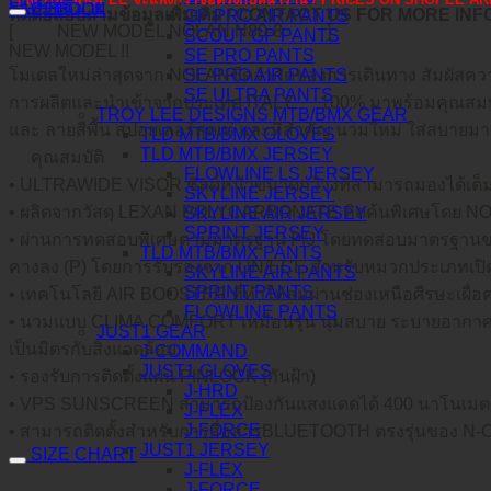
LINE@
คำอธิบาย
FACEBOOK
ติดต่อสอบถามข้อมูลเพิ่มเติม / CONTACT US FOR MORE IN
GP PRO AIR PANTS
[
NEW MODEL NOLAN N80-8
]
SCOUT GP PANTS
NEW MODEL !!
SE PRO PANTS
SE PRO AIR PANTS
โมเดลใหม่ล่าสุดจาก NOLANขีดจำกัดของการเดินทาง สัมผัสค
SE ULTRA PANTS
การผลิตและนำเข้าจากประเทศ ITALY
100% มาพร้อมคุณสมบั
TROY LEE DESIGNS MTB/BMX GEAR
และ ลายสีพื้น สปอยเลอร์สุดเท่ และที่สำคัญ นวมใหม่ ใส่สบายมาก
TLD MTB/BMX GLOVES
TLD MTB/BMX JERSEY
คุณสมบัติ
FLOWLINE LS JERSEY
• ULTRAWIDE VISOR ชิลด์หน้าขนาดกว้างที่สามารถมองได้เต็
SKYLINE JERSEY
• ผลิตจากวัสดุ LEXAN POLYCARBONATE คิดค้นพิเศษโดย 
SKYLINE AIR JERSEY
SPRINT JERSEY
• ผ่านการทดสอบพิเศษตามมาตรฐาน P/J โดยทดสอบมาตรฐานขณะ
TLD MTB/BMX PANTS
คางลง (P) โดยการรับรองจาก UN/ECE สำหรับหมวกประเภทเปิ
SKYLINE AIR PANTS
SPRINT PANTS
• เทคโนโลยี AIR BOOSTER ที่ทำให้ลมผ่านช่องเหนือศีรษะเผื่
FLOWLINE PANTS
• นวมแบบ CLIMA COMFORT เหมือนรุ่น นุ่มสบาย ระบายอากาศได้ดี
JUST1 GEAR
เป็นมิตรกับสิ่งแวดล้อม
J-COMMAND
JUST1 GLOVES
• รองรับการติดตั้งแผ่น PINLOCK (กันฝ้า)
J-HRD
• VPS SUNSCREEN สามารถป้องกันแสงแดดได้ 400 นาโนเมต
J-FLEX
J-FORCE
• สามารถติดตั้งสำหรับการสื่อสารBLUETOOTH ตรงรุ่นของ N
JUST1 JERSEY
SIZE CHART
J-FLEX
J-FORCE