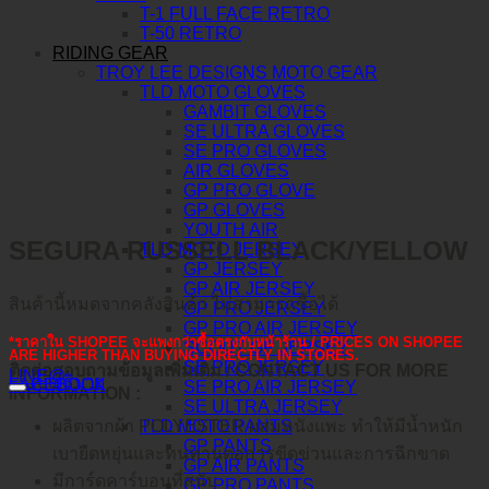
T-1 FULL FACE RETRO
T-50 RETRO
RIDING GEAR
TROY LEE DESIGNS MOTO GEAR
TLD MOTO GLOVES
GAMBIT GLOVES
SE ULTRA GLOVES
SE PRO GLOVES
AIR GLOVES
GP PRO GLOVE
GP GLOVES
YOUTH AIR
SEGURA RUSSELL BLACK/YELLOW
TLD MOTO JERSEY
GP JERSEY
GP AIR JERSEY
สินค้านี้หมดจากคลังสินค้า ไม่สามารถซื้อได้
GP PRO JERSEY
GP PRO AIR JERSEY
*ราคาใน SHOPEE จะแพงกว่าซื้อตรงกับหน้าร้าน / PRICES ON SHOPEE
SCOUT GP JERSEY
ARE HIGHER THAN BUYING DIRECTLY IN STORES.
SE PRO JERSEY
ติดต่อสอบถามข้อมูลเพิ่มเติม / CONTACT US FOR MORE
LINE@
คำอธิบาย
FACEBOOK
SE PRO AIR JERSEY
INFORMATION :
SE ULTRA JERSEY
TLD MOTO PANTS
ผลิตจากผ้า POLYESTER ผสมหนังแพะ ทำให้มีน้ำหนัก
GP PANTS
เบายืดหยุ่นและทนทานต่อการขีดข่วนและการฉีกขาด
GP AIR PANTS
มีการ์ดคาร์บอนที่สนับ
GP PRO PANTS