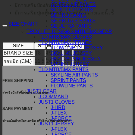
GP PRO AIR PANTS
มีการเสริมป้องกันที่ฝ่ามือ และนิ้วมือ
SCOUT GP PANTS
มีการเสริมปุ่มเพิ่มการยึดเกาะที่นิ้วกลางและนิ้วชี้
SE PRO PANTS
SE PRO AIR PANTS
SIZE CHART
SE ULTRA PANTS
TROY LEE DESIGNS MTB/BMX GEAR
TLD MTB/BMX GLOVES
TLD MTB/BMX JERSEY
SIZE
S
M
L
XL
XXL
FLOWLINE LS JERSEY
BRAND SIZE
T8
T9
T10
T11
T12
SKYLINE JERSEY
SKYLINE AIR JERSEY
21.5
24
27
30
33
รอบมือ (CM.)
SPRINT JERSEY
TLD MTB/BMX PANTS
SKYLINE AIR PANTS
SPRINT PANTS
FREE SHIPPING
FLOWLINE PANTS
JUST1 GEAR
ส่งฟรี เมื่อสั่งซื้อขั้นต่ำ 5,000 บาท
J-COMMAND
JUST1 GLOVES
J-HRD
SAFE PAYMENT
J-FLEX
J-FORCE
ชำระเงินด้วยบัตรเครดิต หรือโอนเงินผ่านธนาคาร
JUST1 JERSEY
J-FLEX
J-FORCE