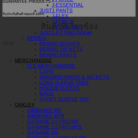
GUARANTEE PRODUCTS
J-ESSENTIAL
JUST1 PANTS
รับประกันสินค้าของแท้ 100%
J-FLEX
J-FORCE
สินค้าที่เกี่ยวข้อง
J-ESSENTIAL
JUST1 FITTING ROOM
BERING
NEW
BERING GLOVES
BERING JACKETS
BERING PANTS
MERCHANDISE
TLD MERCHANDISE
CAPS
WINDBREAKERS & JACKETS
LONG SLEEVE TEES
HOODIE FLEECE
BAGS
SHORT SLEEVE TEE
OAKLEY
AIRBRAKE MX
AIRBRAKE MTB
O-FRAME 2.0 PRO MX
O-FRAME 2.0 PRO MTB
O-FRAME MX