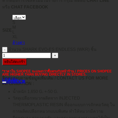
หากต้องการไซส์ที่ไม่มีในรายการ กรุณาติดต่อ
CHAT LINE
หรือ
CHAT FACEBOOK
S
M
SIZE
L
XL
ล้างค่า
จำนวน SHARK EVO-ES ENDLESS (WKR) ชิ้น
หยิบใส่ตะกร้า
*ราคาใน SHOPEE จะแพงกว่าซื้อตรงกับหน้าร้าน / PRICES ON SHOPEE
ARE HIGHER THAN BUYING DIRECTLY IN STORES.
ติดต่อสอบถามข้อมูลเพิ่มเติม / CONTACT US FOR MORE
LINE@
คำอธิบาย
FACEBOOK
INFORMATION :
น้ำหนัก 1,650 G. +-50 G.
วัสดุเปลือกหมวกผลิตจาก INJECTED
THERMOPLASTIC RESIN ที่ออกแบบการถักทอวัสดุ ใน
การผลิตเปลือกหมวกแบบพิเศษ ทำให้หมวกมีความ
ยืดหยุ่นสูง สามารถซับ และกระจายแรงกระแทกได้เป็น