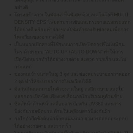
อย่างดี
โครงสร้างภายในพัฒนาขึ้นพิเศษ ด้วยเทคโนโลยี MULTI-
DENSITY EPS โฟมสามารถซับและกระจายแรงกระแทก
ได้อย่างดี พร้อมทำร่องของโฟมทำรองรับช่องลมเพื่อการ
ไหลเวียนของอากาศได้ดี
เป็นหมวกเปิดคางที่ใช้ระบบการเปิด-ปิดคางที่ไม่เหมือน
ใคร ด้วยระบบ “AUTO-UP / AUTO-DOWN” ทำให้การ
เปิด-ปิดหมวกทำได้อย่างง่ายดาย สะดวก รวกเร็ว และไม่
กระแทก
ช่องลมเข้าขนาดใหญ่ 3 จุด และช่องลมระบายอากาศออก
2 จุด ทำให้ระบายอากาศไหลเวียบได้ดี
มีแว่นกันแดดภายในตัวขนาดใหญ่ ลงลึก สบาย และไม่
หลอกตา เปิด-ปิด เพียงแค่เลื่อนกลไกบริเวณหูด้านซ้าย
ชิลด์หน้าด้านหน้าเคลือบสารป้องกัน UV380 และสาร
ป้องกันรอยขีดข่วน ด้านในเคลือบสารป้องกันฝ้า
กลไกตัวยึดชิลด์หน้าล็อคแน่นหนา สามารถถอดประกอบ
ได้อย่างง่ายดาย และรวดเร็ว