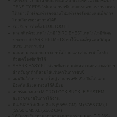
โครงสร้างภายในพัฒนาขึ้นพิเศษ ด้วยเทคโนโลยี MULTI-
DENSITY EPS โฟมสามารถซับและกระจายแรงกระแทก
ได้อย่างดี พร้อมทำร่องของโฟมทำรองรับช่องลมเพื่อการ
ไหลเวียนของอากาศได้ดี
รองรับการติดตั้ง BLUETOOTH
นวมผลิตด้วยเทคโนโลยี “BIRD EYES” เทคโนโลยีพิเศษ
ของทาง SHARK-HELMETS ทำให้นวมมีคุณสมบัตินุ่ม
สบาย และกระซับ
นวมสามารถถอด ประกอบได้ง่าย และสามารนำไปซัก
ด้วยเครื่องซักผ้าได้
SHARK EASY FIT ช่วยเพิ่มความสะดวก และความสบาย
สำหรับลูกค้าที่สวมใส่แว่นตาในการขับขี่
แผ่นปิดใต้คางขนาดใหญ่ สามารถพับเปิด-ปิดได้ และ
ป้องกันเสียงลมหวนได้ดีเยี่ยม
สายรัดคางแบบ MICRO LOCK BUCKLE SYSTEM
สะดวกสบายในการใช้งาน
มี 4 SIZE ให้เลือก คือ S (55/56 CM), M (57/58 CM), L
(59/60 CM), XL (61/62 CM)
ได้รับการรับรองมาตรฐานอุตสาหกรรม มอก. TIS 369-