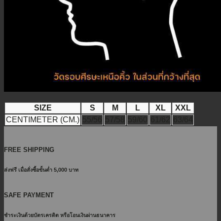
SIZE
S
M
L
XL
XXL
CENTIMETER (CM.)
55/56
57/58
59/60
61/62
63/64
FREE SHIPPING
ส่งฟรี เมื่อสั่งซื้อขั้นต่ำ 5,000 บาท
SAFE PAYMENT
ชำระเงินด้วยบัตรเครดิต หรือโอนเงินผ่านธนาคาร