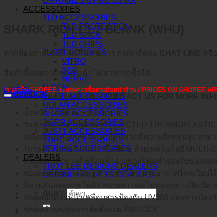
O-FRAME 2.0 PRO XS MX
ACCESSORIES
TLD ACCESSORIES
TLD PROTECTION
SHARK RIDILL1.2 BLANK (WHU)
TLD SOCK
TLD GRIPS
JUST1 GOGGLES
หากต้องการไซส์ที่ไม่มีในรายการ กรุณาติดต่อ
CHAT LINE
หรื
VITRO
IRIS
สินค้านี้หมดจากคลังสินค้า ไม่สามารถซื้อได้
NERVE
N-COM
*ราคาใน SHOPEE จะแพงกว่าซื้อตรงกับหน้าร้าน / PRICES ON SHOPEE
LINE@
คำอธิบาย
FACEBOOK
X-LITE ACCESSORIES
ติดต่อสอบถามข้อมูลเพิ่มเติม / CONTACT US FOR MORE IN
NOLAN ACCESSORIES
น้ำหนัก 1,550 G. +-50 G.
SHARK ACCESSORIES
J-GPR ACCESSORIES
วัสดุเปลือกหมวกผลิตจาก INJECTED THERMOPLASTIC R
JUST1 ACCESSORIES
เปลือกหมวกแบบพิเศษ ทำให้หมวกมีความยืดหยุ่นสูง สามา
TORC ACCESSORIES
BERING ACCESSORIES
โครงสร้างภายในพัฒนาขึ้นพิเศษ ด้วยเทคโนโลยี MULT
DEALERS
กระแทกได้อย่างดี พร้อมทำร่องของโฟมทำรองรับช่องลมเพ
TROY LEE DESIGNS DEALERS
ช่องลมเข้าขนาดใหญ่ 3 จุด ทำให้ระบายอากาศไหลเวียบได้
ORIGINE HELMETS DEALERS
มีแว่นกันแดดภายในตัว สบายตา และไม่หลอกตา เปิด-ปิด เ
ค้นหา:
ชิลด์หน้าด้านหน้าเคลือบสารป้องกัน UV380 และสารป้องก
ชิลด์หน้ารองรับการติดตั้งแผ่น PINLOCK