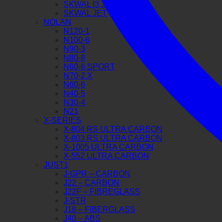
SKWAL I3 JET
SKWAL JET
NOLAN
N120-1
N100-6
N90-3
N80-8
N60-6 SPORT
N70-2 X
N60-6
N40-5
N30-4
N21
X-SERIES
X-804 RS ULTRA CARBON
X-803 RS ULTRA CARBON
X-1005 ULTRA CARBON
X-552 ULTRA CARBON
JUST1
J-GPR – CARBON
J22 – CARBON
J22F – FIBREGLASS
J-STR
J18 – FIBERGLASS
J40 – ABS