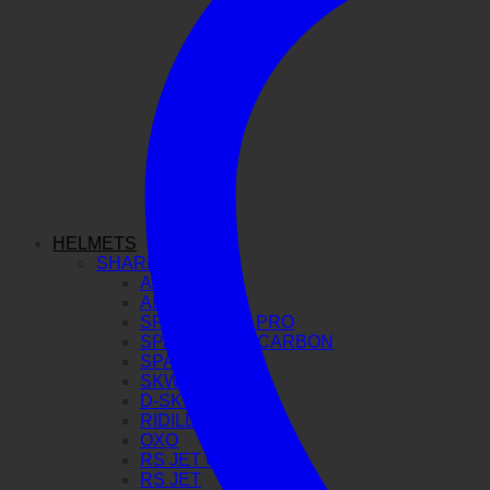
HELMETS
SHARK
AERON GP
AERON
SPARTAN GT PRO
SPARTAN RS CARBON
SPARTAN RS
SKWAL I3
D-SKWAL 3
RIDILL 2
OXO
RS JET CARBON
RS JET