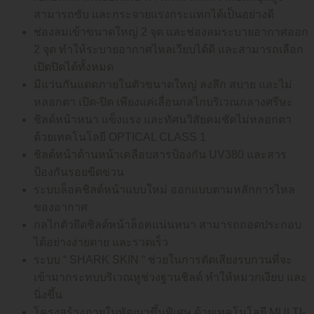
สามารถซับ และกระจายแรงกระแทกได้เป็นอย่างดี
ช่องลมเข้าขนาดใหญ่ 2 จุด และช่องลมระบายอากาศออก
2 จุด ทำให้ระบายอากาศไหลเวียบได้ดี และสามารถเลือก
เปิดปิดได้ทั้งหมด
มีแว่นกันแดดภายในตัวขนาดใหญ่ ลงลึก สบาย และไม่
หลอกตา เปิด-ปิด เพียงแค่เลื่อนกลไกบริเวณกลางศรีษะ
ชิลด์หน้าหนา แข็งแรง และทัศนวิสัยคมชัดไม่หลอกตา
ด้วยเทคโนโลยี OPTICAL CLASS 1
ชิลด์หน้าด้านหน้าเคลือบสารป้องกัน UV380 และสาร
ป้องกันรอยขีดข่วน
ระบบล็อคชิลด์หน้าแบบใหม่ ออกแบบตามหลักการไหล
ของอากาศ
กลไกตัวยึดชิลด์หน้าล็อคแน่นหนา สามารถถอดประกอบ
ได้อย่างง่ายดาย และรวดเร็ว
ระบบ “ SHARK SKIN “ ช่วยในการตัดเสียงรบกวนที่จะ
เข้ามากระทบบริเวณหูช่วงฐานชิลด์ ทำให้หมวกเงียบ และ
นิ่งขึ้น
โครงสร้างภายในพัฒนาขึ้นพิเศษ ด้วยเทคโนโลยี MULTI-