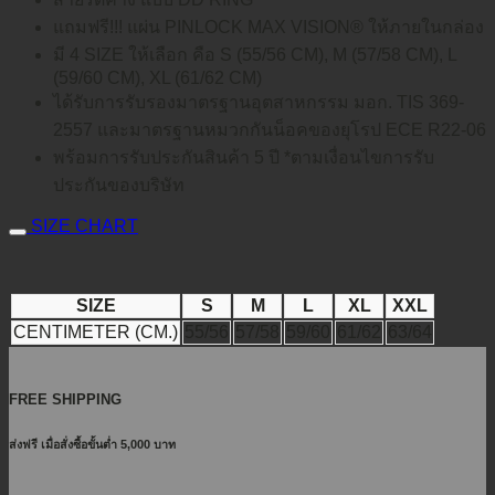
แถมฟรี!!! แผ่น PINLOCK MAX VISION® ให้ภายในกล่อง
มี 4 SIZE ให้เลือก คือ S (55/56 CM), M (57/58 CM), L
(59/60 CM), XL (61/62 CM)
ได้รับการรับรองมาตรฐานอุตสาหกรรม มอก. TIS 369-
2557 และมาตรฐานหมวกกันน็อคของยุโรป ECE R22-06
พร้อมการรับประกันสินค้า 5 ปี *ตามเงื่อนไขการรับ
ประกันของบริษัท
SIZE CHART
SIZE
S
M
L
XL
XXL
CENTIMETER (CM.)
55/56
57/58
59/60
61/62
63/64
FREE SHIPPING
ส่งฟรี เมื่อสั่งซื้อขั้นต่ำ 5,000 บาท