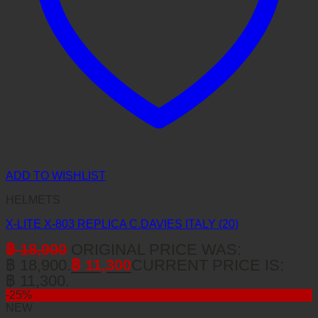
ADD TO WISHLIST
HELMETS
X-LITE X-803 REPLICA C.DAVIES ITALY (20)
฿
18,900
ORIGINAL PRICE WAS:
฿ 18,900.
฿
11,300
CURRENT PRICE IS:
฿ 11,300.
-25%
NEW