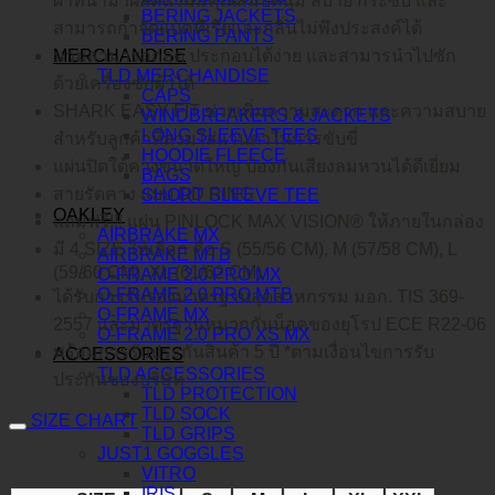
ผ้าที่นำมาผลิตนวมมีคุณสมบัตินุ่ม สบาย กระซับ และ
BERING JACKETS
สามารถกำจัดแบคทีเรียและกลิ่นไม่พึงประสงค์ได้
BERING PANTS
MERCHANDISE
นวมสามารถถอด ประกอบได้ง่าย และสามารนำไปซัก
TLD MERCHANDISE
ด้วยเครื่องซักผ้าได้
CAPS
SHARK EASY FIT ช่วยเพิ่มความสะดวก และความสบาย
WINDBREAKERS & JACKETS
LONG SLEEVE TEES
สำหรับลูกค้าที่สวมใส่แว่นตาในการขับขี่
HOODIE FLEECE
แผ่นปิดใต้คางขนาดใหญ่ ป้องกันเสียงลมหวนได้ดีเยี่ยม
BAGS
สายรัดคาง แบบ DD RING
SHORT SLEEVE TEE
OAKLEY
แถมฟรี!!! แผ่น PINLOCK MAX VISION® ให้ภายในกล่อง
AIRBRAKE MX
มี 4 SIZE ให้เลือก คือ S (55/56 CM), M (57/58 CM), L
AIRBRAKE MTB
(59/60 CM), XL (61/62 CM)
O-FRAME 2.0 PRO MX
O-FRAME 2.0 PRO MTB
ได้รับการรับรองมาตรฐานอุตสาหกรรม มอก. TIS 369-
O-FRAME MX
2557 และมาตรฐานหมวกกันน็อคของยุโรป ECE R22-06
O-FRAME 2.0 PRO XS MX
พร้อมการรับประกันสินค้า 5 ปี *ตามเงื่อนไขการรับ
ACCESSORIES
TLD ACCESSORIES
ประกันของบริษัท
TLD PROTECTION
TLD SOCK
SIZE CHART
TLD GRIPS
JUST1 GOGGLES
VITRO
IRIS