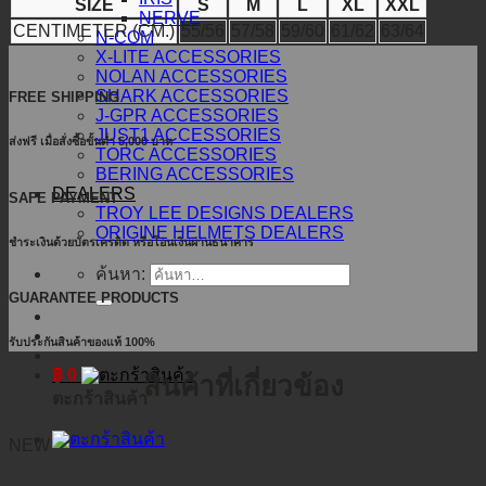
SIZE
S
M
L
XL
XXL
NERVE
CENTIMETER (CM.)
55/56
57/58
59/60
61/62
63/64
N-COM
X-LITE ACCESSORIES
NOLAN ACCESSORIES
SHARK ACCESSORIES
FREE SHIPPING
J-GPR ACCESSORIES
JUST1 ACCESSORIES
ส่งฟรี เมื่อสั่งซื้อขั้นต่ำ 5,000 บาท
TORC ACCESSORIES
BERING ACCESSORIES
DEALERS
SAFE PAYMENT
TROY LEE DESIGNS DEALERS
ORIGINE HELMETS DEALERS
ชำระเงินด้วยบัตรเครดิต หรือโอนเงินผ่านธนาคาร
ค้นหา:
GUARANTEE PRODUCTS
รับประกันสินค้าของแท้ 100%
฿
0
สินค้าที่เกี่ยวข้อง
ตะกร้าสินค้า
NEW