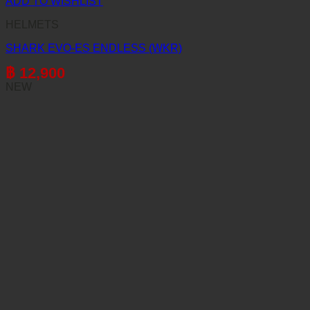
ADD TO WISHLIST
HELMETS
SHARK EVO-ES ENDLESS (WKR)
฿
12,900
NEW