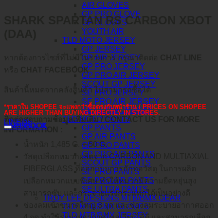
AIR GLOVES
GP PRO GLOVE
SHARK SPARTAN RS CARBON XBOT
GP GLOVES
(DAA)
YOUTH AIR
TLD MOTO JERSEY
GP JERSEY
GP AIR JERSEY
หากต้องการไซส์ที่ไม่มีในรายการ กรุณาติดต่อ
CHAT LINE
GP PRO JERSEY
หรือ
CHAT FACEBOOK
GP PRO AIR JERSEY
SCOUT GP JERSEY
สินค้านี้หมดจากคลังสินค้า ไม่สามารถซื้อได้
SE PRO JERSEY
SE PRO AIR JERSEY
*ราคาใน SHOPEE จะแพงกว่าซื้อตรงกับหน้าร้าน / PRICES ON SHOPEE
SE ULTRA JERSEY
ARE HIGHER THAN BUYING DIRECTLY IN STORES.
TLD MOTO PANTS
ติดต่อสอบถามข้อมูลเพิ่มเติม / CONTACT US FOR MORE
LINE@
คำอธิบาย
FACEBOOK
GP PANTS
INFORMATION :
GP AIR PANTS
น้ำหนัก 1,485 G. +-50 G.
GP PRO PANTS
GP PRO AIR PANTS
วัสดุเปลือกหมวกผลิตจาก CARBON AND MULTIAXIAL
SCOUT GP PANTS
FIBERGLASS ที่ออกแบบการถักทอวัสดุ ในการผลิต
SE PRO PANTS
SE PRO AIR PANTS
เปลือกหมวกแบบพิเศษ ทำให้หมวกมีความยืดหยุ่นสูง
SE ULTRA PANTS
สามารถซับ และกระจายแรงกระแทกได้เป็นอย่างดี
TROY LEE DESIGNS MTB/BMX GEAR
ช่องลมเข้าขนาดใหญ่ 3 จุด และช่องลมระบายอากาศออก
TLD MTB/BMX GLOVES
TLD MTB/BMX JERSEY
4 จุด ทำให้ระบายอากาศไหลเวียบได้ดี และสามารถเลือก