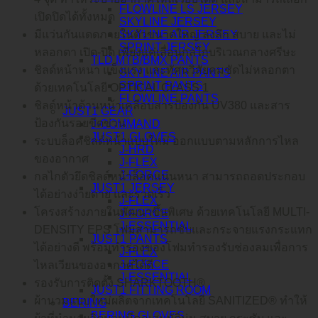
FLOWLINE LS JERSEY
เปิดปิดได้ทั้งหมด
SKYLINE JERSEY
SKYLINE AIR JERSEY
มีแว่นกันแดดภายในตัวขนาดใหญ่ ลงลึก สบาย และไม่
SPRINT JERSEY
หลอกตา เปิด-ปิด เพียงแค่เลื่อนกลไกบริเวณกลางศรีษะ
TLD MTB/BMX PANTS
ชิลด์หน้าหนา แข็งแรง และทัศนวิสัยคมชัดไม่หลอกตา
SKYLINE AIR PANTS
SPRINT PANTS
ด้วยเทคโนโลยี OPTICAL CLASS 1
FLOWLINE PANTS
ชิลด์หน้าด้านหน้าเคลือบสารป้องกัน UV380 และสาร
JUST1 GEAR
ป้องกันรอยขีดข่วน
J-COMMAND
JUST1 GLOVES
ระบบล็อคชิลด์หน้าแบบใหม่ ออกแบบตามหลักการไหล
J-HRD
ของอากาศ
J-FLEX
J-FORCE
กลไกตัวยึดชิลด์หน้าล็อคแน่นหนา สามารถถอดประกอบ
JUST1 JERSEY
ได้อย่างง่ายดาย และรวดเร็ว
J-FLEX
โครงสร้างภายในพัฒนาขึ้นพิเศษ ด้วยเทคโนโลยี MULTI-
J-FORCE
J-ESSENTIAL
DENSITY EPS โฟมสามารถซับและกระจายแรงกระแทก
JUST1 PANTS
ได้อย่างดี พร้อมทำร่องของโฟมทำรองรับช่องลมเพื่อการ
J-FLEX
J-FORCE
ไหลเวียนของอากาศได้ดี
J-ESSENTIAL
รองรับการติดตั้ง SHARKTOOTH®
JUST1 FITTING ROOM
ผ้านวมแบบใหม่ผลิตจากเทคโนโลยี SANITIZED® ทำให้
BERING
BERING GLOVES