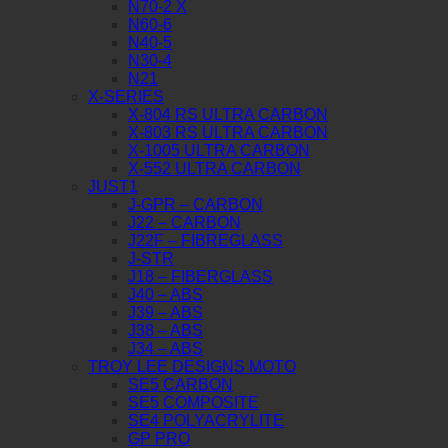
N70-2 X
N60-6
N40-5
N30-4
N21
X-SERIES
X-804 RS ULTRA CARBON
X-803 RS ULTRA CARBON
X-1005 ULTRA CARBON
X-552 ULTRA CARBON
JUST1
J-GPR – CARBON
J22 – CARBON
J22F – FIBREGLASS
J-STR
J18 – FIBERGLASS
J40 – ABS
J39 – ABS
J38 – ABS
J34 – ABS
TROY LEE DESIGNS MOTO
SE5 CARBON
SE5 COMPOSITE
SE4 POLYACRYLITE
GP PRO