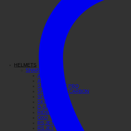
HELMETS
SHARK
AERON GP
AERON
SPARTAN GT PRO
SPARTAN RS CARBON
SPARTAN RS
SKWAL I3
D-SKWAL 3
RIDILL 2
OXO
RS JET CARBON
RS JET