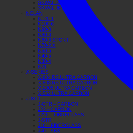
SKWAL I3 JET
SKWAL JET
NOLAN
N120-1
N100-6
N90-3
N80-8
N60-6 SPORT
N70-2 X
N60-6
N40-5
N30-4
N21
X-SERIES
X-804 RS ULTRA CARBON
X-803 RS ULTRA CARBON
X-1005 ULTRA CARBON
X-552 ULTRA CARBON
JUST1
J-GPR – CARBON
J22 – CARBON
J22F – FIBREGLASS
J-STR
J18 – FIBERGLASS
J40 – ABS