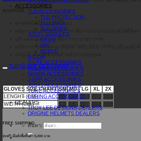
O-FRAME 2.0 PRO XS MX
ACCESSORIES
คุณสมบัติ
TLD ACCESSORIES
TLD PROTECTION
TLD SOCK
สายรัดข้อมือแบบอัดขึ้นรูป
TLD GRIPS
ผลิตจากผ้า MICRO-MESH เพื่อการระบายอากาศได้ดีที่สุด
JUST1 GOGGLES
บริเวณฝ่ามือเจาะรู เพื่อการระบายอากาศ
VITRO
IRIS
เสริมการป้องกันด้วย SONIC WELDED TPRS บริเวณฝ่ามื
NERVE
ปลายนิ้วพิมพ์ซิลิโคนสำหรับการจับเบรค
N-COM
X-LITE ACCESSORIES
TLD GLOVE SIZE CHART
NOLAN ACCESSORIES
SHARK ACCESSORIES
J-GPR ACCESSORIES
JUST1 ACCESSORIES
GLOVES SIZE CHART
SM
MD
LG
XL
2X
TORC ACCESSORIES
LENGHT (CM.)
20
20.7
21.4
22.1
22.8
BERING ACCESSORIES
DEALERS
WIDTH (CM.)
9.2
9.6
10
10.4
10.8
TROY LEE DESIGNS DEALERS
ORIGINE HELMETS DEALERS
FREE SHIPPING
ค้นหา:
ส่งฟรี เมื่อสั่งซื้อขั้นต่ำ 5,000 บาท