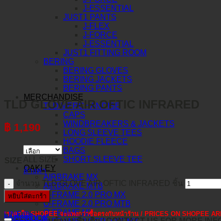
J-ESSENTIAL
JUST1 PANTS
J-FLEX
J-FORCE
J-ESSENTIAL
JUST1 FITTING ROOM
BERING
BERING GLOVES
BERING JACKETS
BERING PANTS
MERCHANDISE
TLD GLOVE AIR OFTIC INFRARED
TLD MERCHANDISE
CAPS
WINDBREAKERS & JACKETS
฿
1,190
LONG SLEEVE TEES
HOODIE FLEECE
BAGS
SHORT SLEEVE TEE
ALL SIZE
SIZE
OAKLEY
ล้างค่า
AIRBRAKE MX
จำนวน TLD GLOVE AIR OFTIC INFRARED ชิ้น
AIRBRAKE MTB
O-FRAME 2.0 PRO MX
หยิบใส่ตะกร้า
O-FRAME 2.0 PRO MTB
O-FRAME MX
*ราคาใน SHOPEE จะแพงกว่าซื้อตรงกับหน้าร้าน / PRICES ON SHOPEE
LINE@
คำอธิบาย
FACEBOOK
ติดต่อสอบถามข้อมูลเพิ่มเติม / CONTACT US FOR MORE IN