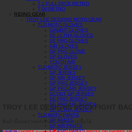
T-1 FULL FACE RETRO
T-50 RETRO
RIDING GEAR
TROY LEE DESIGNS MOTO GEAR
TLD MOTO GLOVES
GAMBIT GLOVES
SE ULTRA GLOVES
SE PRO GLOVES
AIR GLOVES
GP PRO GLOVE
GP GLOVES
YOUTH AIR
TLD MOTO JERSEY
GP JERSEY
GP AIR JERSEY
GP PRO JERSEY
GP PRO AIR JERSEY
SCOUT GP JERSEY
SE PRO JERSEY
SE PRO AIR JERSEY
TROY LEE DESIGNS ROCKFIGHT BA
SE ULTRA JERSEY
TLD MOTO PANTS
GP PANTS
สินค้านี้หมดจากคลังสินค้า ไม่สามารถซื้อได้
GP AIR PANTS
GP PRO PANTS
*ราคาใน SHOPEE จะแพงกว่าซื้อตรงกับหน้าร้าน / PRICES ON SHOPEE