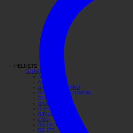
HELMETS
SHARK
AERON GP
AERON
SPARTAN GT PRO
SPARTAN RS CARBON
SPARTAN RS
SKWAL I3
D-SKWAL 3
RIDILL 2
OXO
RS JET CARBON
RS JET