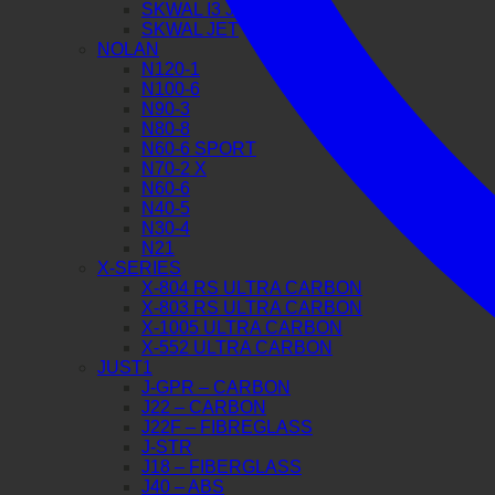
SKWAL I3 JET
SKWAL JET
NOLAN
N120-1
N100-6
N90-3
N80-8
N60-6 SPORT
N70-2 X
N60-6
N40-5
N30-4
N21
X-SERIES
X-804 RS ULTRA CARBON
X-803 RS ULTRA CARBON
X-1005 ULTRA CARBON
X-552 ULTRA CARBON
JUST1
J-GPR – CARBON
J22 – CARBON
J22F – FIBREGLASS
J-STR
J18 – FIBERGLASS
J40 – ABS