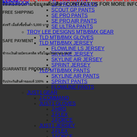
LINE@
FACEBOOK
ติดต่อสอบถามข้อมูลเพิ่มเติม / CONTACT US FOR MORE IN
GP PRO AIR PANTS
SCOUT GP PANTS
FREE SHIPPING
SE PRO PANTS
SE PRO AIR PANTS
ส่งฟรี เมื่อสั่งซื้อขั้นต่ำ 5,000 บาท
SE ULTRA PANTS
TROY LEE DESIGNS MTB/BMX GEAR
TLD MTB/BMX GLOVES
SAFE PAYMENT
TLD MTB/BMX JERSEY
FLOWLINE LS JERSEY
ชำระเงินด้วยบัตรเครดิต หรือโอนเงินผ่านธนาคาร
SKYLINE JERSEY
SKYLINE AIR JERSEY
SPRINT JERSEY
GUARANTEE PRODUCTS
TLD MTB/BMX PANTS
SKYLINE AIR PANTS
SPRINT PANTS
รับประกันสินค้าของแท้ 100%
FLOWLINE PANTS
JUST1 GEAR
J-COMMAND
JUST1 GLOVES
J-HRD
J-FLEX
J-FORCE
JUST1 JERSEY
J-FLEX
J-FORCE