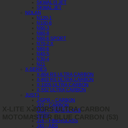
SKWAL I3 JET
SKWAL JET
NOLAN
N120-1
N100-6
N90-3
N80-8
N60-6 SPORT
N70-2 X
N60-6
N40-5
N30-4
N21
X-SERIES
X-804 RS ULTRA CARBON
X-803 RS ULTRA CARBON
X-1005 ULTRA CARBON
X-552 ULTRA CARBON
JUST1
J-GPR – CARBON
J22 – CARBON
X-LITE X-803RS ULTRA CARBON
J22F – FIBREGLASS
MOTOMASTER BLUE CARBON (53)
J-STR
J18 – FIBERGLASS
J40 – ABS