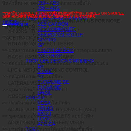
J39 – ABS
สินค้านี้หมดจากคลังสินค้า ไม่สามารถซื้อได้
J38 – ABS
J34 – ABS
*ราคาใน SHOPEE จะแพงกว่าซื้อตรงกับหน้าร้าน / PRICES ON SHOPEE
ARE HIGHER THAN BUYING DIRECTLY IN STORES.
TROY LEE DESIGNS MOTO
ติดต่อสอบถามข้อมูลเพิ่มเติม / CONTACT US FOR MORE
LINE@
คำอธิบาย
SE5 CARBON
FACEBOOK
INFORMATION :
SE5 COMPOSITE
X-803RS ” ไม่ได้เพิ่มมาแค่ปีกหลัง ”
SE4 POLYACRYLITE
RACETRACK SETUP !
GP PRO
ROTATIONAL IMPACT TESRS
GP
>> ผ่านการทดสอบแรงกระแทกจากการหมุนของหมวก
YOUTH GP PRO
YOUTH GP
RACETRACK AERODYNAMIC
TROY LEE DESIGNS MTB/BMX
>> ออกแบบสปอยเลอร์หลังที่พัฒนาร่วมกับทีมนักแข่ง
D4
LPC LINER POSITIONING CONTROL
STAGE
>> กลไกปรับกระชับนวมศรีษะ
A3
FLOWLINE SE
LATERAL VISIBILITY
FLOWLINE
>> มุมมองด้านข้างกว้างขึ้น อีก !
GRAIL
NOSEGUARD TWIN
ORIGINE
>> ป้องกันลมหายใจที่ทำให้เกิดฝ้า
VEGA
PRIMO
ADJUSTABLE STABILITY DEVICE (ASD)
PALIO
>> ชุดสปอยเลอร์หลัง WINGLETS แบบดั่งเดิม
LOGIC
ADDITIONAL DARK GREEN VISOR
APRICA
>> มาพร้อมชิลด์ดำแถมให้แบบไม่ต้องซื้อเพิ่ม
TORC