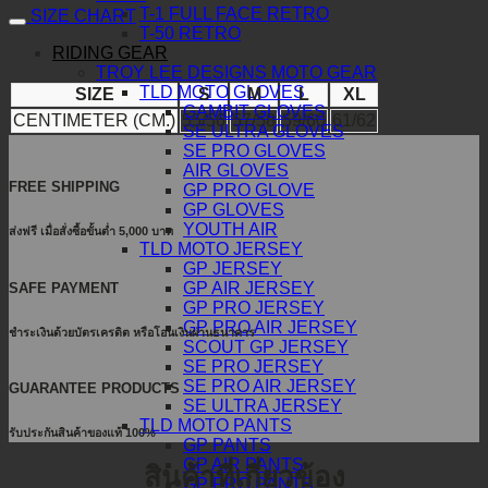
T-1 FULL FACE RETRO
SIZE CHART
T-50 RETRO
RIDING GEAR
TROY LEE DESIGNS MOTO GEAR
TLD MOTO GLOVES
SIZE
S
M
L
XL
GAMBIT GLOVES
CENTIMETER (CM.)
55/56
57/58
59/60
61/62
SE ULTRA GLOVES
SE PRO GLOVES
AIR GLOVES
FREE SHIPPING
GP PRO GLOVE
GP GLOVES
YOUTH AIR
ส่งฟรี เมื่อสั่งซื้อขั้นต่ำ 5,000 บาท
TLD MOTO JERSEY
GP JERSEY
GP AIR JERSEY
SAFE PAYMENT
GP PRO JERSEY
GP PRO AIR JERSEY
ชำระเงินด้วยบัตรเครดิต หรือโอนเงินผ่านธนาคาร
SCOUT GP JERSEY
SE PRO JERSEY
SE PRO AIR JERSEY
GUARANTEE PRODUCTS
SE ULTRA JERSEY
TLD MOTO PANTS
รับประกันสินค้าของแท้ 100%
GP PANTS
GP AIR PANTS
สินค้าที่เกี่ยวข้อง
GP PRO PANTS