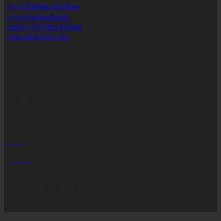
ตารางไซส์หมวกกันน็อค
ตารางไซส์ชุดป้องกัน
JUST1 FITTING ROOM
ลงทะเบียนรับประกัน
CALL CONTACT
083-609-7424
EMAIL ADDRESS
INFO@2POWERTHAILAND.COM
LINE ID
@2POWER
เวลาทำการ จันทร์ - เสาร์
9.00 น. - 17.30 น.