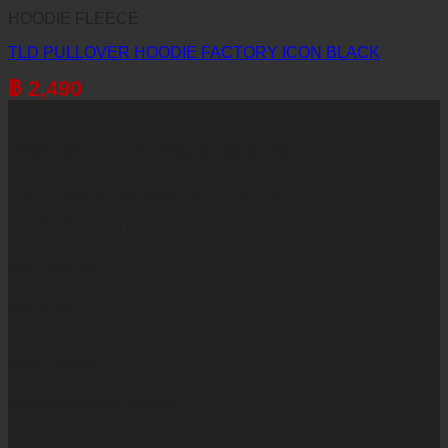
HOODIE FLEECE
TLD PULLOVER HOODIE FACTORY ICON BLACK
฿
2,490
บริษัท ทูพาวเวอร์ (ไทยแลนด์) จำกัด
เลขที่ 146/3 ซอยศูนย์วิจัย 14 แขวงบางกะปิ
เขตห้วยขวาง กรุงเทพมหานคร 10310
CALL CONTACT
083-609-7424
EMAIL ADDRESS
INFO@2POWERTHAILAND.COM