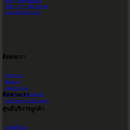
ตารางไซส์ชุดป้องกัน
JUST1 FITTING ROOM
ลงทะเบียนรับประกัน
บริษัท ทูพาวเวอร์ (ไทยแลนด์) จำกัด
เลขที่ 146/3 ซอยศูนย์วิจัย 14 แขวงบางกะปิ เขตห้วยขวาง
กรุงเทพมหานคร 10310
ติดต่อเรา
เกี่ยวกับเรา
ติดต่อเรา
แจ้งชำระเงิน
ติดตามเรา
สถานะการจัดส่งสินค้า
นโยบายความเป็นส่วนตัว
ศูนย์บริการลูกค้า
บัญชีผู้ใช้งาน