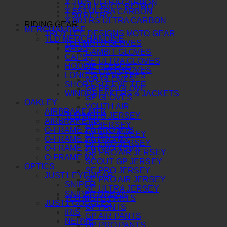
X-1005 ULTRA CARBON
T-1 FULL FACE RETRO
X-552 ULTRA CARBON
T-50 RETRO
X-803 RS ULTRA CARBON
RIDING GEAR
MERCHANDISE
TROY LEE DESIGNS MOTO GEAR
TLD MERCHANDISE
TLD MOTO GLOVES
BAGS
GAMBIT GLOVES
CAPS
SE ULTRA GLOVES
HOODIE FLEECE
SE PRO GLOVES
LONG SLEEVE TEES
AIR GLOVES
SHORT SLEEVE TEE
GP PRO GLOVE
WINDBREAKERS & JACKETS
GP GLOVES
OAKLEY
YOUTH AIR
AIRBRAKE MTB
TLD MOTO JERSEY
AIRBRAKE MX
GP JERSEY
O-FRAME 2.0 PRO MTB
GP AIR JERSEY
O-FRAME 2.0 PRO MX
GP PRO JERSEY
O-FRAME 2.0 PRO XSMX
GP PRO AIR JERSEY
O-FRAME MX
SCOUT GP JERSEY
OPTICS
SE PRO JERSEY
JUST1 EYEWEAR
SE PRO AIR JERSEY
SNIPER
SE ULTRA JERSEY
SNIPER URBAN
TLD MOTO PANTS
JUST1 GOGGLES
GP PANTS
IRIS
GP AIR PANTS
NERVE
GP PRO PANTS