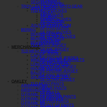
SEGURA PANTS
J-ESSENTIAL
TROY LEE DESIGNS MOTO GEAR
JUST1 PANTS
TLD MOTO GLOVES
J-FLEX
AIR GLOVES
J-FORCE
GAMBIT GLOVES
J-ESSENTIAL
GP GLOVES
JUST1 FITTING ROOM
GP PRO GLOVE
BERING
SE PRO GLOVES
BERING GLOVES
SE ULTRA GLOVES
BERING JACKETS
YOUTH AIR
BERING PANTS
TLD MOTO JERSEY
MERCHANDISE
GP AIR JERSEY
TLD MERCHANDISE
GP JERSEY
CAPS
GP PRO AIR JERSEY
WINDBREAKERS & JACKETS
GP PRO JERSEY
LONG SLEEVE TEES
SCOUT GP JERSEY
HOODIE FLEECE
SE PRO AIR JERSEY
BAGS
SE PRO JERSEY
SHORT SLEEVE TEE
SE ULTRA JERSEY
OAKLEY
TLD MOTO PANTS
AIRBRAKE MX
GP AIR PANTS
AIRBRAKE MTB
GP PANTS
O-FRAME 2.0 PRO MX
GP PRO AIR PANTS
O-FRAME 2.0 PRO MTB
GP PRO PANTS
O-FRAME MX
SCOUT GP PANTS