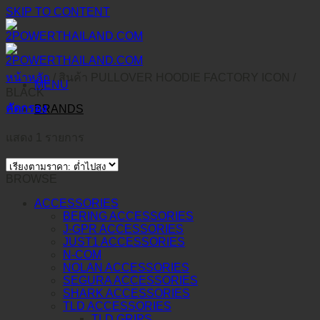
SKIP TO CONTENT
หน้าหลัก
/
สินค้า PULLOVER HOODIE FACTORY ICON
/
MENU
BLACK
คัดกรอง
BRANDS
แสดง 1 รายการ
BROWSE
ACCESSORIES
BERING ACCESSORIES
J-GPR ACCESSORIES
JUST1 ACCESSORIES
N-COM
NOLAN ACCESSORIES
SEGURA ACCESSORIES
SHARK ACCESSORIES
TLD ACCESSORIES
TLD GRIPS