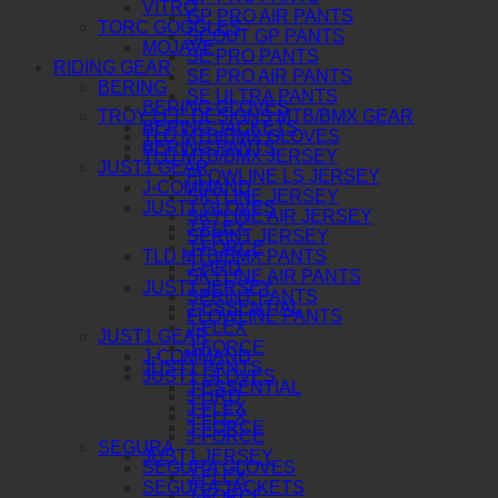
VITRO
GP PRO AIR PANTS
TORC GOGGLES
SCOUT GP PANTS
MOJAVE
SE PRO PANTS
RIDING GEAR
SE PRO AIR PANTS
BERING
SE ULTRA PANTS
BERING GLOVES
TROY LEE DESIGNS MTB/BMX GEAR
BERING JACKETS
TLD MTB/BMX GLOVES
BERING PANTS
TLD MTB/BMX JERSEY
JUST1 GEAR
FLOWLINE LS JERSEY
J-COMMAND
SKYLINE JERSEY
JUST1 GLOVES
SKYLINE AIR JERSEY
J-FLEX
SPRINT JERSEY
J-FORCE
TLD MTB/BMX PANTS
J-HRD
SKYLINE AIR PANTS
JUST1 JERSEY
SPRINT PANTS
J-ESSENTIAL
FLOWLINE PANTS
J-FLEX
JUST1 GEAR
J-FORCE
J-COMMAND
JUST1 PANTS
JUST1 GLOVES
J-ESSENTIAL
J-HRD
J-FLEX
J-FLEX
J-FORCE
J-FORCE
SEGURA
JUST1 JERSEY
SEGURA GLOVES
J-FLEX
SEGURA JACKETS
J-FORCE