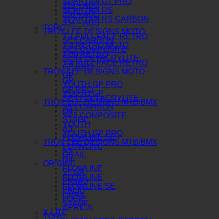
SPARTAN GT PRO
J39 – ABS
SPARTAN RS
J38 – ABS
SPARTAN RS CARBON
J34 – ABS
TORC
TROY LEE DESIGNS MOTO
T-1 FULL FACE RETRO
SE5 CARBON
T-3 RETRO MOTO
SE5 COMPOSITE
T-50 RETRO
SE4 POLYACRYLITE
T-9 FULL FACE RETRO
GP PRO
TROY LEE DESIGNS MOTO
GP
GP
YOUTH GP PRO
GP PRO
YOUTH GP
SE4 POLYACRYLITE
TROY LEE DESIGNS MTB/BMX
SE5 CARBON
D4
SE5 COMPOSITE
STAGE
YOUTH
A3
YOUTH GP PRO
FLOWLINE SE
TROY LEE DESIGNS MTB/BMX
FLOWLINE
A3
GRAIL
D4
ORIGINE
FLOWLINE
VEGA
FLOWLINE
PRIMO
FLOWLINE SE
PALIO
GRAIL
LOGIC
STAGE
APRICA
X-LITE
TORC