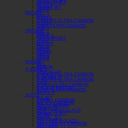
N60-6 SPORT
SKWAL I3 JET
N70-2 X
SKWAL JET
N80-8
NOLAN
N90-3
N120-1
X-804 RS ULTRA CARBON
N100-6
X-904 ULTRA CARBON
N90-3
ORIGINE
N80-8
APRICA
N60-6 SPORT
LOGIC
N70-2 X
PALIO
N60-6
PRIMO
N40-5
VEGA
N30-4
SHARK
N21
AERON
X-SERIES
AERON GP
X-804 RS ULTRA CARBON
D-SKWAL 3
X-803 RS ULTRA CARBON
OXO
X-1005 ULTRA CARBON
RACE-R PRO GP
X-552 ULTRA CARBON
RIDILL 2
JUST1
RS JET
J-GPR – CARBON
RS JET CARBON
J22 – CARBON
SKWAL I3
J22F – FIBREGLASS
SKWAL I3 JET
J-STR
SKWAL JET
J18 – FIBERGLASS
SPARTAN GT CARBON
J40 – ABS