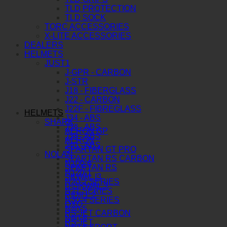
TLD PROTECTION
TLD SOCK
TORC ACCESSORIES
X-LITE ACCESSORIES
DEALERS
HELMETS
JUST1
J-GPR - CARBON
J-STR
J18 - FIBERGLASS
J22 - CARBON
J22F - FIBREGLASS
HELMETS
J34 - ABS
SHARK
J38 - ABS
AERON GP
J39 - ABS
AERON
J40 - ABS
SPARTAN GT PRO
NOLAN
SPARTAN RS CARBON
N100-6
SPARTAN RS
N120-1
SKWAL I3
N20-2 SERIES
D-SKWAL 3
N21 SERIES
RIDILL 2
N30-4 SERIES
OXO
N40-5
RS JET CARBON
N60-6
RS JET