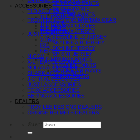
O-FRAME 2.0 PRO XS MX
SE PRO AIR PANTS
ACCESSORIES
SE PRO PANTS
TLD ACCESSORIES
SE ULTRA PANTS
TLD PROTECTION
TROY LEE DESIGNS MTB/BMX GEAR
TLD SOCK
TLD MTB/BMX GLOVES
TLD GRIPS
TLD MTB/BMX JERSEY
JUST1 GOGGLES
FLOWLINE LS JERSEY
VITRO
SKYLINE AIR JERSEY
IRIS
SKYLINE JERSEY
NERVE
SPRINT JERSEY
N-COM
TLD MTB/BMX PANTS
X-LITE ACCESSORIES
FLOWLINE PANTS
NOLAN ACCESSORIES
SKYLINE AIR PANTS
SHARK ACCESSORIES
SPRINT PANTS
J-GPR ACCESSORIES
JUST1 ACCESSORIES
TORC ACCESSORIES
BERING ACCESSORIES
DEALERS
TROY LEE DESIGNS DEALERS
ORIGINE HELMETS DEALERS
ค้นหา: