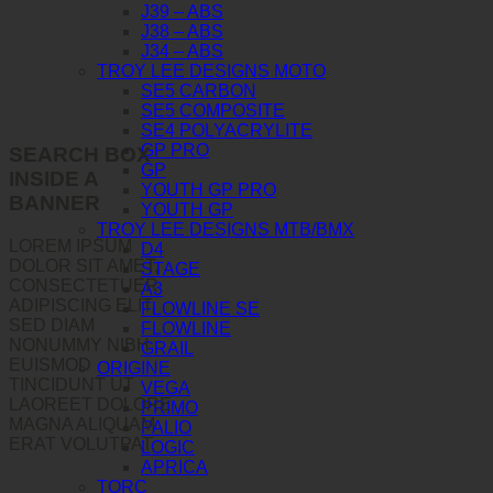
J39 – ABS
J38 – ABS
J34 – ABS
TROY LEE DESIGNS MOTO
SE5 CARBON
SE5 COMPOSITE
SE4 POLYACRYLITE
GP PRO
SEARCH BOX
GP
INSIDE A
YOUTH GP PRO
BANNER
YOUTH GP
TROY LEE DESIGNS MTB/BMX
LOREM IPSUM
D4
DOLOR SIT AMET,
STAGE
CONSECTETUER
A3
ADIPISCING ELIT,
FLOWLINE SE
SED DIAM
FLOWLINE
NONUMMY NIBH
GRAIL
EUISMOD
ORIGINE
TINCIDUNT UT
VEGA
LAOREET DOLORE
PRIMO
MAGNA ALIQUAM
PALIO
ERAT VOLUTPAT.
LOGIC
APRICA
TORC