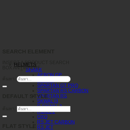
SEARCH ELEMENT
INSERT A PRODUCT SEARCH
HELMETS
BOX ANYWHERE
SHARK
AERON GP
ค้นหา:
AERON
SPARTAN GT PRO
SPARTAN RS CARBON
DEFAULT STYLE
SPARTAN RS
SKWAL I3
D-SKWAL 3
ค้นหา:
RIDILL 2
OXO
RS JET CARBON
FLAT STYLE
RS JET