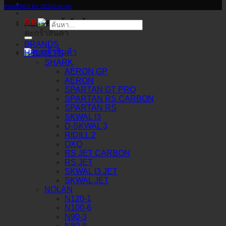
POWERED BY DESIGNLNW
฿
0
ค้นหา:
ตะกร้าสินค้า
BRANDS
HELMETS
SHARK
AERON GP
AERON
SPARTAN GT PRO
SPARTAN RS CARBON
SPARTAN RS
SKWAL I3
D-SKWAL 3
RIDILL 2
OXO
RS JET CARBON
RS JET
SKWAL I3 JET
SKWAL JET
NOLAN
N120-1
N100-6
N90-3
N80-8