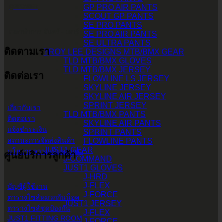
GP PRO AIR PANTS
@2POWER
SCOUT GP PANTS
SE PRO PANTS
เวลาทำการ จันทร์ - เสาร์
SE PRO AIR PANTS
SE ULTRA PANTS
ติดตามเรา
TROY LEE DESIGNS MTB/BMX GEAR
9.00 น. - 17.30 น.
TLD MTB/BMX GLOVES
TLD MTB/BMX JERSEY
ติดต่อเรา
FLOWLINE LS JERSEY
SKYLINE JERSEY
SKYLINE AIR JERSEY
SPRINT JERSEY
เกี่ยวกับเรา
TLD MTB/BMX PANTS
ติดต่อเรา
SKYLINE AIR PANTS
แจ้งชำระเงิน
SPRINT PANTS
สถานะการจัดส่งสินค้า
FLOWLINE PANTS
JUST1 GEAR
นโยบายความเป็นส่วนตัว
ศูนย์บริการลูกค้า
J-COMMAND
JUST1 GLOVES
J-HRD
J-FLEX
บัญชีผู้ใช้งาน
J-FORCE
ตารางไซส์หมวกกันน็อค
JUST1 JERSEY
ตารางไซส์ชุดป้องกัน
J-FLEX
JUST1 FITTING ROOM
J-FORCE