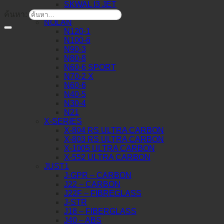
SKWAL I3 JET
SKWAL JET
ค้นหา:
NOLAN
N120-1
N100-6
N90-3
N80-8
N60-6 SPORT
N70-2 X
N60-6
N40-5
N30-4
N21
X-SERIES
X-804 RS ULTRA CARBON
X-803 RS ULTRA CARBON
X-1005 ULTRA CARBON
X-552 ULTRA CARBON
JUST1
J-GPR – CARBON
J22 – CARBON
J22F – FIBREGLASS
J-STR
J18 – FIBERGLASS
J40 – ABS