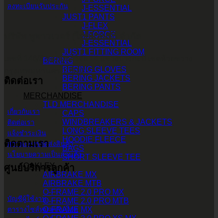
ลงทะเบียนรับประกัน
J-ESSENTIAL
JUST1 PANTS
J-FLEX
J-FORCE
บริษัท ทูพาวเวอร์ (ไทยแลนด์) จำกัด
J-ESSENTIAL
JUST1 FITTING ROOM
เลขที่ 146/3 ซอยศูนย์วิจัย 14 แขวงบางกะปิ เขตห้วยขวาง
BERING
BERING GLOVES
กรุงเทพมหานคร 10310
BERING JACKETS
ติดต่อเรา
BERING PANTS
MERCHANDISE
TLD MERCHANDISE
เกี่ยวกับเรา
CAPS
WINDBREAKERS & JACKETS
ติดต่อเรา
LONG SLEEVE TEES
แจ้งชำระเงิน
HOODIE FLEECE
ติดตามเรา
สถานะการจัดส่งสินค้า
BAGS
นโยบายความเป็นส่วนตัว
SHORT SLEEVE TEE
OAKLEY
ศูนย์บริการลูกค้า
AIRBRAKE MX
AIRBRAKE MTB
O-FRAME 2.0 PRO MX
บัญชีผู้ใช้งาน
O-FRAME 2.0 PRO MTB
O-FRAME MX
ตารางไซส์หมวกกันน็อค