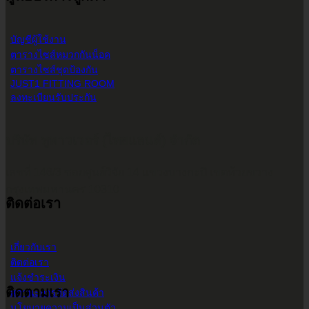
บัญชีผู้ใช้งาน
ตารางไซส์หมวกกันน็อค
ตารางไซส์ชุดป้องกัน
JUST1 FITTING ROOM
ลงทะเบียนรับประกัน
บริษัท ทูพาวเวอร์ (ไทยแลนด์) จำกัด
เลขที่ 146/3 ซอยศูนย์วิจัย 14 แขวงบางกะปิ เขตห้วยขวาง
กรุงเทพมหานคร 10310
ติดต่อเรา
เกี่ยวกับเรา
ติดต่อเรา
แจ้งชำระเงิน
ติดตามเรา
สถานะการจัดส่งสินค้า
นโยบายความเป็นส่วนตัว