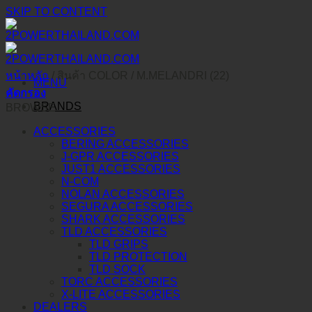
SKIP TO CONTENT
หน้าหลัก
/
สินค้า COLOR
/
M.MELANDRI (22)
MENU
คัดกรอง
BRANDS
BROWSE
ACCESSORIES
BERING ACCESSORIES
J-GPR ACCESSORIES
JUST1 ACCESSORIES
N-COM
NOLAN ACCESSORIES
SEGURA ACCESSORIES
SHARK ACCESSORIES
TLD ACCESSORIES
TLD GRIPS
TLD PROTECTION
TLD SOCK
TORC ACCESSORIES
X-LITE ACCESSORIES
DEALERS