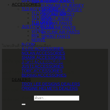
O-FRAME 2.0 PRO XS MX
TLD MTB/BMX JERSEY
ACCESSORIES
FLOWLINE LS JERSEY
TLD ACCESSORIES
SKYLINE AIR JERSEY
TLD PROTECTION
SKYLINE JERSEY
TLD SOCK
SPRINT JERSEY
TLD GRIPS
TLD MTB/BMX PANTS
JUST1 GOGGLES
FLOWLINE PANTS
VITRO
SKYLINE AIR PANTS
IRIS
SPRINT PANTS
NERVE
N-COM
ไม่พบสินค้าตรงกับที่คุณเลือก
X-LITE ACCESSORIES
NOLAN ACCESSORIES
SHARK ACCESSORIES
บริษัท ทูพาวเวอร์ (ไทยแลนด์) จำกัด
J-GPR ACCESSORIES
JUST1 ACCESSORIES
TORC ACCESSORIES
เลขที่ 146/3 ซอยศูนย์วิจัย 14 แขวงบางกะปิ
BERING ACCESSORIES
เขตห้วยขวาง กรุงเทพมหานคร 10310
DEALERS
TROY LEE DESIGNS DEALERS
ORIGINE HELMETS DEALERS
CALL CONTACT
ค้นหา:
083-609-7424