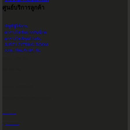
ศูนย์บริการลูกค้า
บัญชีผู้ใช้งาน
ตารางไซส์หมวกกันน็อค
ตารางไซส์ชุดป้องกัน
JUST1 FITTING ROOM
ลงทะเบียนรับประกัน
CALL CONTACT
083-609-7424
EMAIL ADDRESS
INFO@2POWERTHAILAND.COM
LINE ID
@2POWER