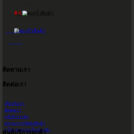
EMAIL ADDRESS
฿
0
INFO@2POWERTHAILAND.COM
ตะกร้าสินค้า
LINE ID
@2POWER
เวลาทำการ จันทร์ - เสาร์
ติดตามเรา
9.00 น. - 17.30 น.
ติดต่อเรา
เกี่ยวกับเรา
ติดต่อเรา
แจ้งชำระเงิน
สถานะการจัดส่งสินค้า
นโยบายความเป็นส่วนตัว
ศูนย์บริการลูกค้า