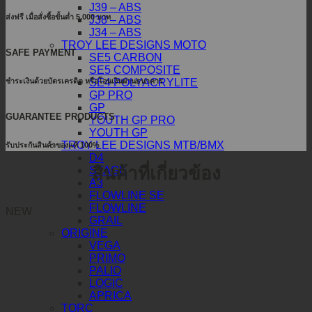
J39 – ABS
ส่งฟรี เมื่อสั่งซื้อขั้นต่ำ 5,000 บาท
J38 – ABS
J34 – ABS
TROY LEE DESIGNS MOTO
SAFE PAYMENT
SE5 CARBON
SE5 COMPOSITE
ชำระเงินด้วยบัตรเครดิต หรือโอนเงินผ่านธนาคาร
SE4 POLYACRYLITE
GP PRO
GP
GUARANTEE PRODUCTS
YOUTH GP PRO
YOUTH GP
TROY LEE DESIGNS MTB/BMX
รับประกันสินค้าของแท้ 100%
D4
สินค้าที่เกี่ยวข้อง
STAGE
A3
FLOWLINE SE
FLOWLINE
NEW
GRAIL
ORIGINE
VEGA
PRIMO
PALIO
LOGIC
APRICA
TORC