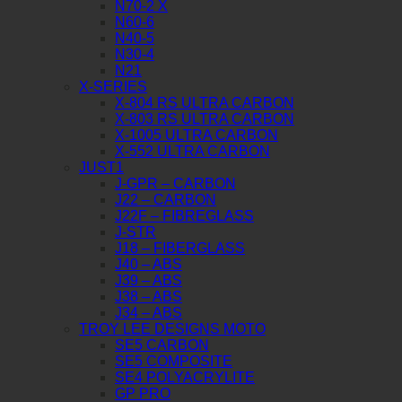
N70-2 X
N60-6
N40-5
N30-4
N21
X-SERIES
X-804 RS ULTRA CARBON
X-803 RS ULTRA CARBON
X-1005 ULTRA CARBON
X-552 ULTRA CARBON
JUST1
J-GPR – CARBON
J22 – CARBON
J22F – FIBREGLASS
J-STR
J18 – FIBERGLASS
J40 – ABS
J39 – ABS
J38 – ABS
J34 – ABS
TROY LEE DESIGNS MOTO
SE5 CARBON
SE5 COMPOSITE
SE4 POLYACRYLITE
GP PRO