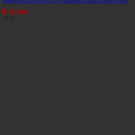
SHARK RACE-R PRO GP OLIVEIRA SIGNATURE (BSW)
฿
32,900
NEW