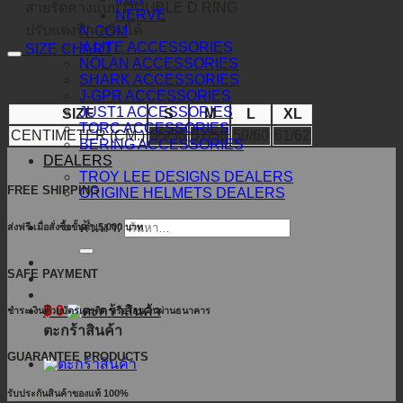
สายรัดคางแบบ DUUBLE D RING
NERVE
ปรับแต่งปีกเสริมได้
N-COM
X-LITE ACCESSORIES
SIZE CHART
NOLAN ACCESSORIES
SHARK ACCESSORIES
J-GPR ACCESSORIES
JUST1 ACCESSORIES
SIZE
S
M
L
XL
TORC ACCESSORIES
CENTIMETER (CM.)
55/56
57/58
59/60
61/62
BERING ACCESSORIES
DEALERS
TROY LEE DESIGNS DEALERS
FREE SHIPPING
ORIGINE HELMETS DEALERS
ค้นหา:
ส่งฟรี เมื่อสั่งซื้อขั้นต่ำ 5,000 บาท
SAFE PAYMENT
฿
0
ชำระเงินด้วยบัตรเครดิต หรือโอนเงินผ่านธนาคาร
ตะกร้าสินค้า
GUARANTEE PRODUCTS
รับประกันสินค้าของแท้ 100%