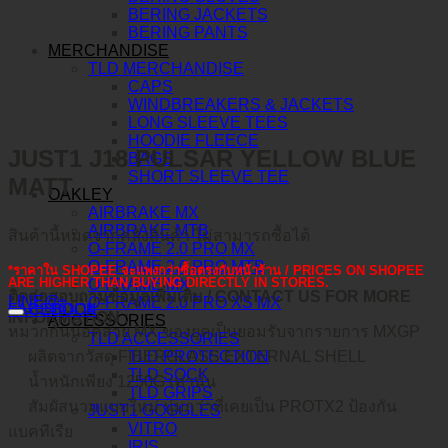
BERING JACKETS
BERING PANTS
MERCHANDISE
TLD MERCHANDISE
CAPS
WINDBREAKERS & JACKETS
LONG SLEEVE TEES
HOODIE FLEECE
JUST1 J18 PULSAR YELLOW BLUE
BAGS
SHORT SLEEVE TEE
MATT
OAKLEY
AIRBRAKE MX
AIRBRAKE MTB
สินค้านี้หมดจากคลังสินค้า ไม่สามารถซื้อได้
O-FRAME 2.0 PRO MX
O-FRAME 2.0 PRO MTB
*ราคาใน SHOPEE จะแพงกว่าซื้อตรงกับหน้าร้าน / PRICES ON SHOPEE
ARE HIGHER THAN BUYING DIRECTLY IN STORES.
O-FRAME MX
ติดต่อสอบถามข้อมูลเพิ่มเติม / CONTACT US FOR MORE
LINE@
O-FRAME 2.0 PRO XS MX
คำอธิบาย
FACEBOOK
INFORMATION :
ACCESSORIES
หมวกกันน็อคสาย MX ของยุคเป็นยอมรับจากรายการ MXGP
TLD ACCESSORIES
TLD PROTECTION
ผลิตจากวัสดุ FIBERGLASS EXTERNAL SHELL
TLD SOCK
น้ำหนักเพียง 1250G เท่านั้น
TLD GRIPS
สัมผัสนวมแบบใหม่ นุ่มกว่าที่เคยเป็น PROTX2 ป้องกัน
JUST1 GOGGLES
VITRO
แบคทีเรีย
IRIS