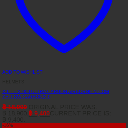
ADD TO WISHLIST
HELMETS
X-LITE X-903 ULTRA CARBON AIRBORNE N-COM
YELLOW CARBON(20)
฿
18,900
ORIGINAL PRICE WAS:
฿ 18,900.
฿
9,400
CURRENT PRICE IS:
฿ 9,400.
-16%