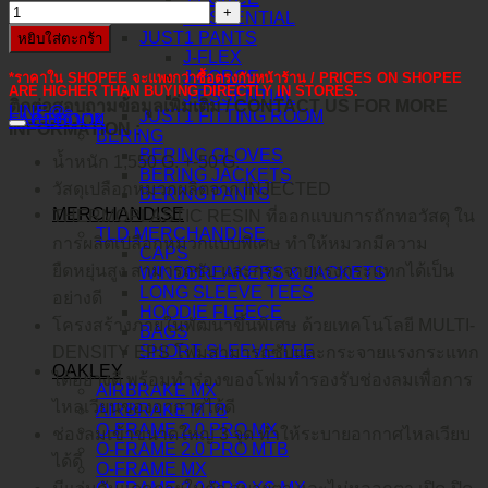
J-ESSENTIAL
JUST1 PANTS
หยิบใส่ตะกร้า
J-FLEX
J-FORCE
*ราคาใน SHOPEE จะแพงกว่าซื้อตรงกับหน้าร้าน / PRICES ON SHOPEE
ARE HIGHER THAN BUYING DIRECTLY IN STORES.
J-ESSENTIAL
ติดต่อสอบถามข้อมูลเพิ่มเติม / CONTACT US FOR MORE
LINE@
JUST1 FITTING ROOM
คำอธิบาย
FACEBOOK
INFORMATION :
BERING
BERING GLOVES
น้ำหนัก 1,550 G. +-50 G.
BERING JACKETS
วัสดุเปลือกหมวกผลิตจาก INJECTED
BERING PANTS
MERCHANDISE
THERMOPLASTIC RESIN ที่ออกแบบการถักทอวัสดุ ใน
TLD MERCHANDISE
การผลิตเปลือกหมวกแบบพิเศษ ทำให้หมวกมีความ
CAPS
ยืดหยุ่นสูง สามารถซับ และกระจายแรงกระแทกได้เป็น
WINDBREAKERS & JACKETS
LONG SLEEVE TEES
อย่างดี
HOODIE FLEECE
โครงสร้างภายในพัฒนาขึ้นพิเศษ ด้วยเทคโนโลยี MULTI-
BAGS
SHORT SLEEVE TEE
DENSITY EPS โฟมสามารถซับและกระจายแรงกระแทก
OAKLEY
ได้อย่างดี พร้อมทำร่องของโฟมทำรองรับช่องลมเพื่อการ
AIRBRAKE MX
ไหลเวียนของอากาศได้ดี
AIRBRAKE MTB
O-FRAME 2.0 PRO MX
ช่องลมเข้าขนาดใหญ่ 3 จุด ทำให้ระบายอากาศไหลเวียบ
O-FRAME 2.0 PRO MTB
ได้ดี
O-FRAME MX