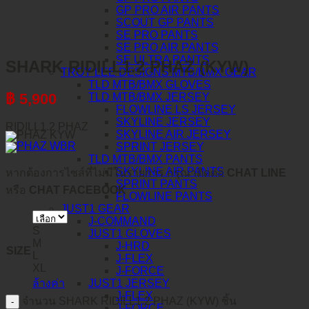
GP PRO AIR PANTS
SCOUT GP PANTS
SE PRO PANTS
SE PRO AIR PANTS
SE ULTRA PANTS
SHARK RIDILL1.2 PHAZ (KYW)
TROY LEE DESIGNS MTB/BMX GEAR
TLD MTB/BMX GLOVES
฿
5,900
TLD MTB/BMX JERSEY
FLOWLINE LS JERSEY
SKYLINE JERSEY
RIDILL1.2 PHAZ
SKYLINE AIR JERSEY
SPRINT JERSEY
TLD MTB/BMX PANTS
SKYLINE AIR PANTS
หากต้องการไซส์ที่ไม่มีในรายการ กรุณาติดต่อ
CHAT LINE
SPRINT PANTS
หรือ
CHAT FACEBOOK
FLOWLINE PANTS
JUST1 GEAR
J-COMMAND
S
JUST1 GLOVES
M
J-HRD
SIZE
L
J-FLEX
XL
J-FORCE
ล้างค่า
JUST1 JERSEY
J-FLEX
จำนวน SHARK RIDILL1.2 PHAZ (KYW) ชิ้น
J-FORCE