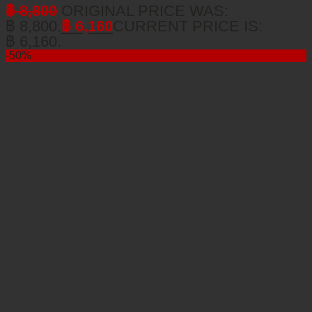
฿
8,800
ORIGINAL PRICE WAS:
฿ 8,800.
฿
6,160
CURRENT PRICE IS:
฿ 6,160.
-50%