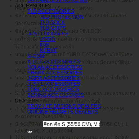
มีแว่นกันแดดภายในตัว สบายตา และไม่หลอกตา เปิด-ปิด
O-FRAME 2.0 PRO XS MX
ACCESSORIES
เพียงแค่เลื่อนกลไกบริเวณกลางศรีษะ
TLD ACCESSORIES
ชิลด์หน้าด้านหน้าเคลือบสารป้องกัน UV380 และสาร
TLD PROTECTION
TLD SOCK
ป้องกันรอยขีดข่วน
TLD GRIPS
ชิลด์หน้ารองรับการติดตั้งแผ่น PINLOCK
JUST1 GOGGLES
กลไกตัวยึดชิลด์หน้าล็อคแน่นหนา สามารถถอดประกอบ
VITRO
IRIS
ได้อย่างง่ายดาย และรวดเร็ว
NERVE
นวมผลิตด้วยเทคโนโลยี “BIRD EYES” เทคโนโลยีพิเศษ
N-COM
X-LITE ACCESSORIES
ของทาง SHARK-HELMETS ทำให้นวมมีคุณสมบัตินุ่ม
NOLAN ACCESSORIES
สบาย และกระซับ
SHARK ACCESSORIES
นวมสามารถถอด ประกอบได้ง่าย และสามารนำไปซัก
J-GPR ACCESSORIES
JUST1 ACCESSORIES
ด้วยเครื่องซักผ้าได้
TORC ACCESSORIES
SHARK EASY FIT ช่วยเพิ่มความสะดวก และความสบาย
BERING ACCESSORIES
DEALERS
สำหรับลูกค้าที่สวมใส่แว่นตาในการขับขี่
TROY LEE DESIGNS DEALERS
สายรัดคางแบบ MICRO LOCK BUCKLE SYSTEM
ORIGINE HELMETS DEALERS
สะดวกสบายในการใช้งาน
ค้นหา:
มี 4 SIZE ให้เลือก คือ S (55/56 CM), M (57/58 CM), L
(59/60 CM), XL (61/62 CM)
ได้รับการรับรองมาตรฐานอุตสาหกรรม มอก. TIS 369-