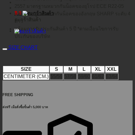
2557 มาตรฐานหมวกกันน็อคของยุโรป ECE R22-05
฿
0
และมาตรฐานหมวกกันน็อคของอังกฤษ SHARP ระดับ 4
ตะกร้าสินค้า
ดาว
พร้อมการรับประกันสินค้า 5 ปี *ตามเงื่อนไขการรับ
ประกันของบริษัท
SIZE CHART
SIZE
S
M
L
XL
XXL
CENTIMETER (CM.)
55/56
57/58
59/60
61/62
63/64
FREE SHIPPING
ส่งฟรี เมื่อสั่งซื้อขั้นต่ำ 5,000 บาท